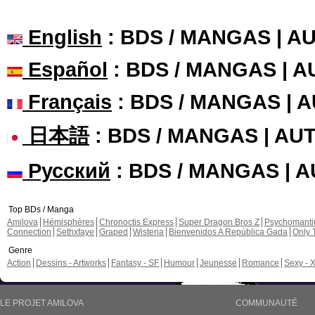
English
: BDS / MANGAS | 
Español
: BDS / MANGAS | 
Français
: BDS / MANGAS | 
日本語
: BDS / MANGAS | A
Русский
: BDS / MANGAS | 
Top BDs / Manga
Amilova
Hémisphères
Chronoctis Express
Super Dragon Bros Z
Psychomant
Connection
Sethxfaye
Graped
Wisteria
Bienvenidos A República Gada
Only 
Genre
Action
Dessins - Artworks
Fantasy - SF
Humour
Jeunesse
Romance
Sexy - 
LE PROJET AMILOVA
COMMUNAUTÉ