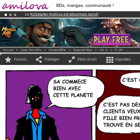
BDs, mangas, communauté !
Le
Kickstarter Amilova est désormais lancé
!.
Déjà 100000
membres
et 1000
BDs & Mangas
!
Abonnement premium: à partir de
3.95 euros
par mois !
Clique ici p
Accueil
>
Liste Des BDs
>
Comics/BDs
>
Galactik Man
>
Ch. 1
>
P. 26
Favoris
Partager
Plein écran
Vignettes