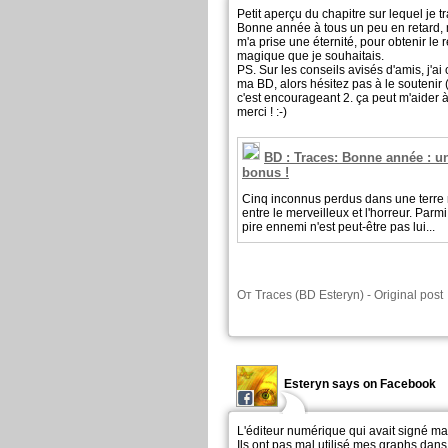
Petit aperçu du chapitre sur lequel je 
Bonne année à tous un peu en retard, 
m'a prise une éternité, pour obtenir le
magique que je souhaitais.
PS. Sur les conseils avisés d'amis, j'ai
ma BD, alors hésitez pas à le soutenir 
c'est encourageant 2. ça peut m'aider à
merci ! :-)
BD : Traces: Bonne année : u
bonus !
Cinq inconnus perdus dans une terre 
entre le merveilleux et l'horreur. Parm
pire ennemi n'est peut-être pas lui...
От
Traces (BD Esteryn)
-
Original post
Esteryn says on Facebook
L'éditeur numérique qui avait signé ma
Ils ont pas mal utilisé mes graphs dan