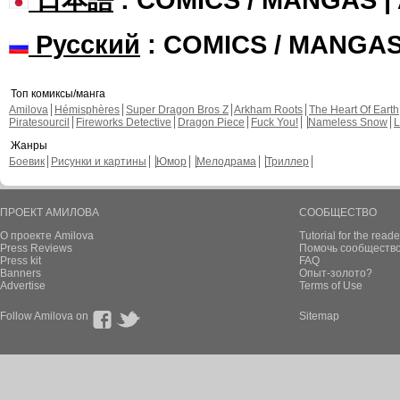
Русский
: COMICS / MANGA
Топ комиксы/манга
Amilova
Hémisphères
Super Dragon Bros Z
Arkham Roots
The Heart Of Earth
Piratesourcil
Fireworks Detective
Dragon Piece
Fuck You!
Nameless Snow
L
Жанры
Боевик
Рисунки и картины
Юмор
Мелодрама
Триллер
ПРОЕКТ АМИЛОВА
СООБЩЕСТВО
О проекте Amilova
Tutorial for the reade
Press Reviews
Помочь сообщество
Press kit
FAQ
Banners
Опыт-золото?
Advertise
Terms of Use
Follow Amilova on
Sitemap