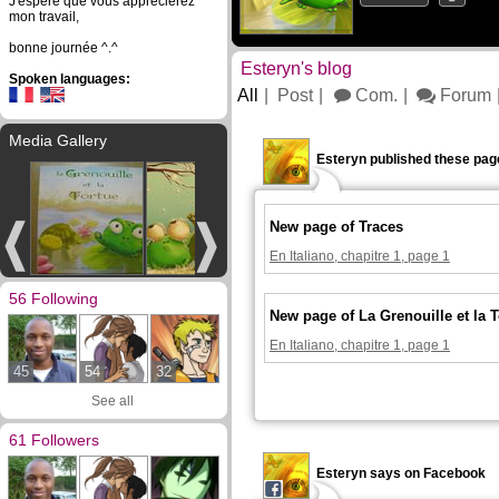
J'espère que vous apprécierez
mon travail,
bonne journée ^.^
Esteryn's blog
Spoken languages:
All
Post
Com.
Forum
Media Gallery
Esteryn published these pag
New page of Traces
En Italiano, chapitre 1, page 1
56 Following
New page of La Grenouille et la T
En Italiano, chapitre 1, page 1
45
54
32
See all
61 Followers
Esteryn says on Facebook