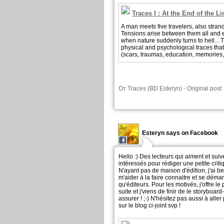
Traces I : At the End of the Li
A man meets five travelers, also stran
Tensions arise between them all and ex
when nature suddenly turns to hell... Th
physical and psychological traces tha
(scars, traumas, education, memories,
От
Traces (BD Esteryn)
-
Original post
Esteryn says on Facebook
Hello :) Des lecteurs qui aiment et suiv
intéressés pour rédiger une petite crit
N'ayant pas de maison d'édition, j'ai b
m'aider à la faire connaitre et se déma
qu'éditeurs. Pour les motivés, j'offre l
suite et j'viens de finir de le storyboar
assurer ! ;-) N'hésitez pas aussi à aller
sur le blog ci-joint svp !