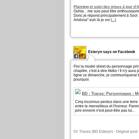
Planning et suivi des mises à jour d
Ouhla... me suis peut être enthousiasmée 
Donc je répond principalement à Sool :
Amilova" euh là je voi
(...)
Esteryn says on Facebook
Fini la model sheet du personnage pri
chapitre, c'est à dire Akiko ! Il n'y aur
ligne ce dimanche, je communiquerai b
pourquoi.
BD : Traces: Personnages : M
Cinq inconnus perdus dans une terre 
entre le merveilleux et l'horreur. Parm
pire ennemi n'est peut-être pas lui...
От
Traces (BD Esteryn)
-
Original post