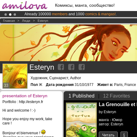
Комиксы, манга, сообщество!
Already 100000
members
and 1000
comics & mangas!
.
Amilova
Kickstarter is now LIVE
!.
Главная
>
Люди
>
Esteryn
Esteryn
Художник, Сценарист, Author
Пол
Ж
Дата рождения
31/10/1977
Живет в:
Paris, France
33
presentation of Esteryn
1 Published
|
12 Favorites
Portfolio : http://esteryn.fr
La Grenouille et 
Hi and welcome ! :-)
by
Esteryn
Hope you enjoy my work, take
манга - Юмор
care !
автор: Esteryn
Bonjour et bienvenue !
Читать