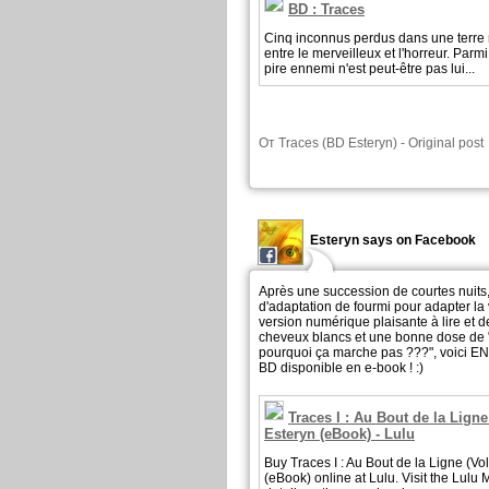
BD : Traces
Cinq inconnus perdus dans une terre 
entre le merveilleux et l'horreur. Parm
pire ennemi n'est peut-être pas lui...
От
Traces (BD Esteryn)
-
Original post
Esteryn says on Facebook
Après une succession de courtes nuits
d'adaptation de fourmi pour adapter la
version numérique plaisante à lire et d
cheveux blancs et une bonne dose d
pourquoi ça marche pas ???", voici E
BD disponible en e-book ! :)
Traces I : Au Bout de la Lign
Esteryn (eBook) - Lulu
Buy Traces I : Au Bout de la Ligne (V
(eBook) online at Lulu. Visit the Lulu 