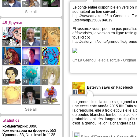
45
54
46
Le conte entier disponible en version 
souhaitent au lien suivant :
See all
http://www.amazon.fr/La-Grenouille-To
Esteryn/dp/1508784019
49 Друзья
Et rassurez-vous, pour ne pas pénaliser
défavorisés, la version en ligne reste g
tous ici : :-)
http://esteryn.fr/conte/grenouille/greno
24
45
31
От
La Grenouille et la Tortue
-
Original
27
19
16
12
31
11
Esteryn says on Facebook
1
36
25
La grenouille et la tortue se joignent 
une excellente année 2015 !!!!! Enfin s
See all
la grenouille, elle a froid et puis elle 
de boules blanches tombent du ciel et 
probablement très dangereux et qu'ils v
Statistics
c'est la grenouille, on la changera pas !
комментарии:
3090
Комментарии на форуме:
553
Уровень:
33, Next level in 1128