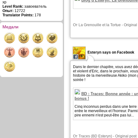
Blog d'Esteryn: La Grenouille 
xp
Level Rank:
завоеватель
Опыт:
12722
Translator Points:
178
От
La Grenouille et la Tortue
-
Original
Медали
Esteryn says on Facebook
Dans le dernier chapitre, vous avez d
et violent d'Eric, dans le prochain, vo
histoire de la merveilleuse Akiko (mon
soirée !
BD : Traces: Bonne année : u
bonus !
Cinq inconnus perdus dans une terre 
entre le merveilleux et l'horreur. Parm
pire ennemi n'est peut-être pas lui...
От
Traces (BD Esteryn)
-
Original post