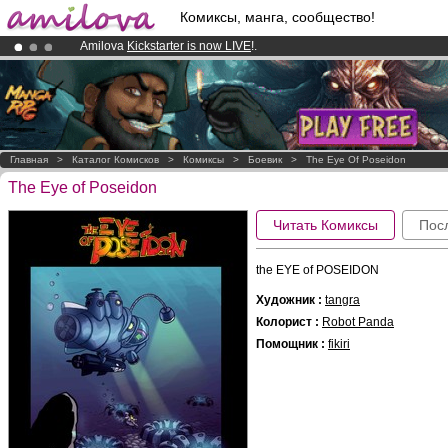
Комиксы, манга, сообщество!
Amilova
Kickstarter is now LIVE
!.
Premium membership from
3.95 euros
per month !
Get membership
Already 100000
members
and 1000
comics & mangas!
.
Главная
>
Каталог Комисков
>
Комиксы
>
Боевик
>
The Eye Of Poseidon
The Eye of Poseidon
Читать Комиксы
Пос
the EYE of POSEIDON
Художник :
tangra
Колорист :
Robot Panda
Помощник :
fikiri