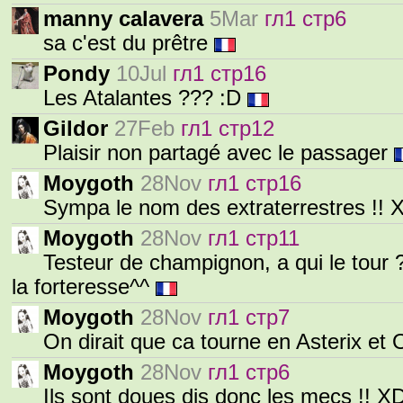
manny calavera
5Mar
гл1 стр6
sa c'est du prêtre
Pondy
10Jul
гл1 стр16
Les Atalantes ??? :D
Gildor
27Feb
гл1 стр12
Plaisir non partagé avec le passager
Moygoth
28Nov
гл1 стр16
Sympa le nom des extraterrestres !!
Moygoth
28Nov
гл1 стр11
Testeur de champignon, a qui le tour ? 
la forteresse^^
Moygoth
28Nov
гл1 стр7
On dirait que ca tourne en Asterix et 
Moygoth
28Nov
гл1 стр6
Ils sont doues dis donc les mecs !! 