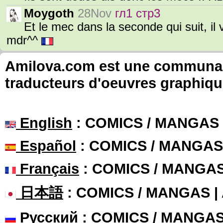
Moygoth
28Nov
гл1 стр3
Et le mec dans la seconde qui suit, il 
mdr^^
Amilova.com est une communauté
traducteurs d'oeuvres graphiqu
English
: COMICS / MANGAS
Español
: COMICS / MANGAS
Français
: COMICS / MANGA
日本語
: COMICS / MANGAS 
Русский
: COMICS / MANGA