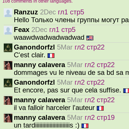
108 comments in other languages.
Ranzuz
2Dec
гл1 стр5
Hello Только члены группы могут 
Feax
2Dec
гл1 стр5
waawdwadwadwadwad
Ganondorfzl
5Mar
гл2 стр22
C'est clair.
manny calavera
5Mar
гл2 стр22
dommages vu le niveau de sa bd sa m
Ganondorfzl
5Mar
гл2 стр22
Et encore, pas sur que cela suffise.
manny calavera
5Mar
гл2 стр22
il va falloir harceler l'auteur
manny calavera
5Mar
гл2 стр19
un tardiiiiiiiiiiiiiiiiiiiiiiiis :)