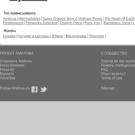
Топ комиксы/манга
Amilova
Hémisphères
Super Dragon Bros Z
Arkham Roots
The Heart Of Earth
Piratesourcil
Fireworks Detective
Dragon Piece
Fuck You!
Nameless Snow
L
Жанры
Боевик
Рисунки и картины
Юмор
Мелодрама
Триллер
ПРОЕКТ АМИЛОВА
СООБЩЕСТВО
О проекте Amilova
Tutorial for the reade
Press Reviews
Помочь сообщество
Press kit
FAQ
Banners
Опыт-золото?
Advertise
Terms of Use
Follow Amilova on
Sitemap