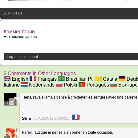
1674 views
Комментарии
Нет комментариев
Log-in to comment
2 Comments In Other Languages.
English
Français
Brazillian Pt.
Català
Deut
Italiano
Nederlands
Polski
Português
Българс
Tiens, j'avais jamais pensé à crocheter les serrures avec une barrette !
21
Shin
06/12/2012 22:24:22
Pareil, faut que je pense à en porter en toute occasion.