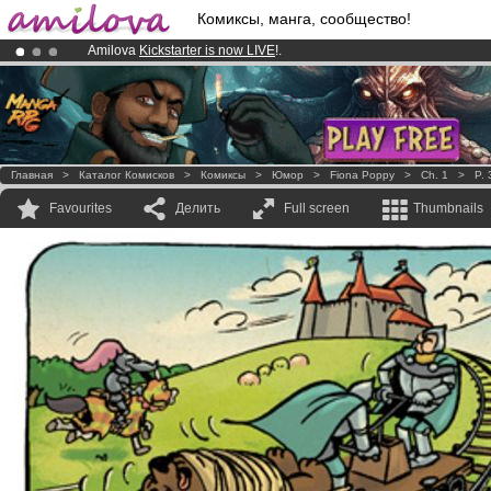
Комиксы, манга, сообщество!
Amilova
Kickstarter is now LIVE
!.
Premium membership from
3.95 euros
per month !
Get membership
Already 100000
members
and 1000
comics & mangas!
.
Главная
>
Каталог Комисков
>
Комиксы
>
Юмор
>
Fiona Poppy
>
Ch. 1
>
P. 
Favourites
Делить
Full screen
Thumbnails