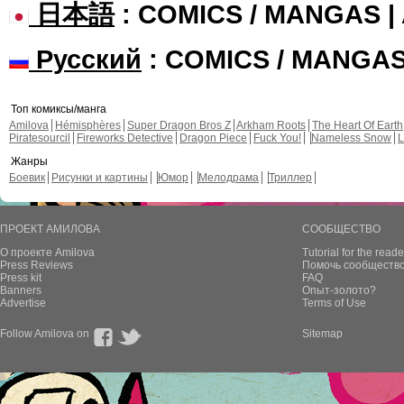
日本語
: COMICS / MANGAS 
Русский
: COMICS / MANGA
Топ комиксы/манга
Amilova
Hémisphères
Super Dragon Bros Z
Arkham Roots
The Heart Of Earth
Piratesourcil
Fireworks Detective
Dragon Piece
Fuck You!
Nameless Snow
L
Жанры
Боевик
Рисунки и картины
Юмор
Мелодрама
Триллер
ПРОЕКТ АМИЛОВА
СООБЩЕСТВО
О проекте Amilova
Tutorial for the reade
Press Reviews
Помочь сообщество
Press kit
FAQ
Banners
Опыт-золото?
Advertise
Terms of Use
Follow Amilova on
Sitemap