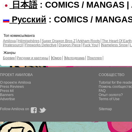
日本語
: COMICS / MANGAS 
Русский
: COMICS / MANGA
Топ комиксы/манга
Amilova
Hémisphères
Super Dragon Bros Z
Arkham Roots
The Heart Of Earth
Piratesourcil
Fireworks Detective
Dragon Piece
Fuck You!
Nameless Snow
L
Жанры
Боевик
Рисунки и картины
Юмор
Мелодрама
Триллер
ПРОЕКТ АМИЛОВА
СООБЩЕСТВО
О проекте Amilova
Tutorial for the reade
Press Reviews
Помочь сообщество
Press kit
FAQ
Banners
Опыт-золото?
Advertise
Terms of Use
Follow Amilova on
Sitemap