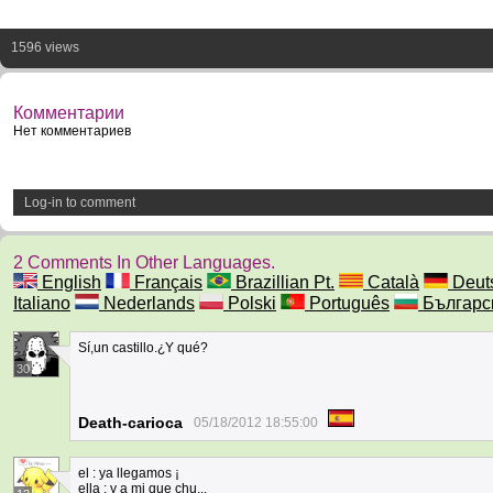
1596 views
Комментарии
Нет комментариев
Log-in to comment
2 Comments In Other Languages.
English
Français
Brazillian Pt.
Català
Deut
Italiano
Nederlands
Polski
Português
Българс
Sí,un castillo.¿Y qué?
30
Death-carioca
05/18/2012 18:55:00
el : ya llegamos ¡
ella : y a mi que chu...