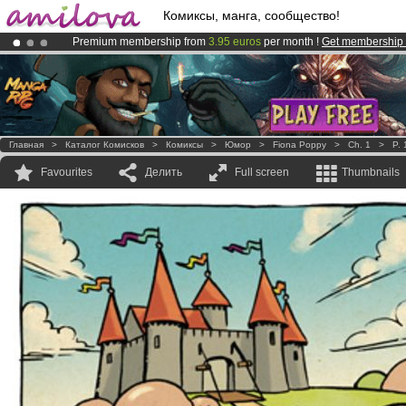
Комиксы, манга, сообщество!
Premium membership from
3.95 euros
per month !
Get membership
Already 100000
members
and 1000
comics & mangas!
.
Amilova
Kickstarter is now LIVE
!.
Главная
>
Каталог Комисков
>
Комиксы
>
Юмор
>
Fiona Poppy
>
Ch. 1
>
P. 
Favourites
Делить
Full screen
Thumbnails