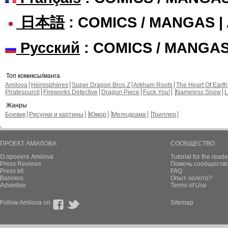
日本語
: COMICS / MANGAS 
Русский
: COMICS / MANGA
Топ комиксы/манга
Amilova
Hémisphères
Super Dragon Bros Z
Arkham Roots
The Heart Of Earth
Piratesourcil
Fireworks Detective
Dragon Piece
Fuck You!
Nameless Snow
L
Жанры
Боевик
Рисунки и картины
Юмор
Мелодрама
Триллер
ПРОЕКТ АМИЛОВА
СООБЩЕСТВО
О проекте Amilova
Tutorial for the reade
Press Reviews
Помочь сообщество
Press kit
FAQ
Banners
Опыт-золото?
Advertise
Terms of Use
Follow Amilova on
Sitemap