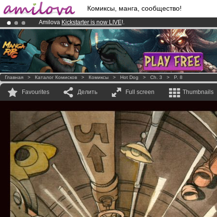
Комиксы, манга, сообщество!
Amilova
Kickstarter is now LIVE
!.
Already 100000
members
and 1000
comics & mangas!
.
Premium membership from
3.95 euros
per month !
Get membership
Главная
>
Каталог Комисков
>
Комиксы
>
Hot Dog
>
Ch. 3
>
P. 8
Favourites
Делить
Full screen
Thumbnails