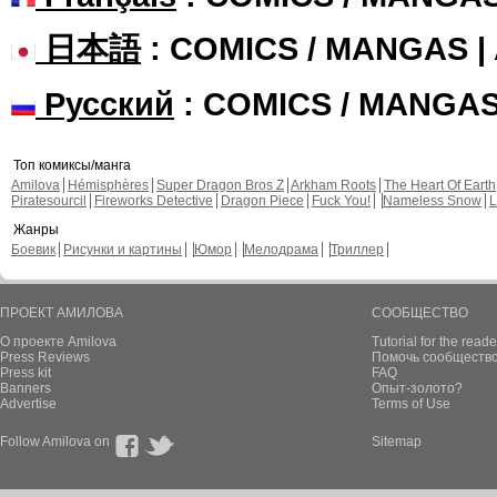
日本語
: COMICS / MANGAS 
Русский
: COMICS / MANGA
Топ комиксы/манга
Amilova
Hémisphères
Super Dragon Bros Z
Arkham Roots
The Heart Of Earth
Piratesourcil
Fireworks Detective
Dragon Piece
Fuck You!
Nameless Snow
L
Жанры
Боевик
Рисунки и картины
Юмор
Мелодрама
Триллер
ПРОЕКТ АМИЛОВА
СООБЩЕСТВО
О проекте Amilova
Tutorial for the reade
Press Reviews
Помочь сообщество
Press kit
FAQ
Banners
Опыт-золото?
Advertise
Terms of Use
Follow Amilova on
Sitemap