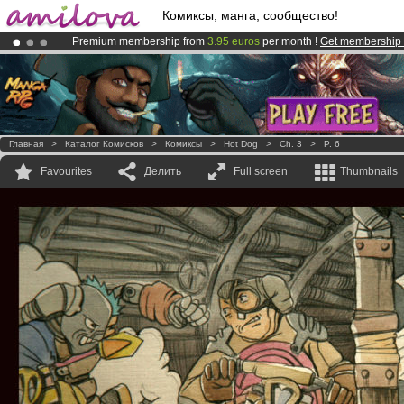
Комиксы, манга, сообщество!
Premium membership from
3.95 euros
per month !
Get membership
Amilova
Kickstarter is now LIVE
!.
Already 100000
members
and 1000
comics & mangas!
.
Главная
>
Каталог Комисков
>
Комиксы
>
Hot Dog
>
Ch. 3
>
P. 6
Favourites
Делить
Full screen
Thumbnails