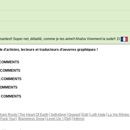
antes!! Super net, détaillé, comme je les aime!! Ahaha Vivement la suite!! :D
d'artistes, lecteurs et traducteurs d'oeuvres graphiques !
| COMMENTS
| COMMENTS
 | COMMENTS
 COMMENTS
 | COMMENTS
kham Roots
The Heart Of Earth
Sethxfaye
Graped
Edil
Leth Hate
La Vie Rêvée 
Fuck You!
Nameless Snow
Level Up ! (Old)
Inferno