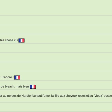
e les chose xD
 ! J'adore !
 de bleach. mais bien
 au persos de Naruto (surtout l'emo, la fille aux cheveux roses et au "vieux" poss