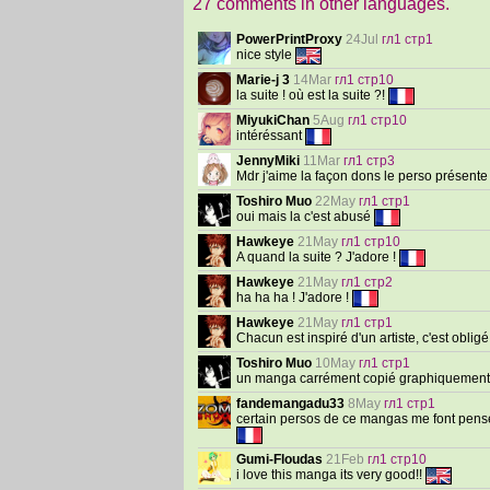
27 comments in other languages.
PowerPrintProxy
24Jul
гл1 стр1
nice style
Marie-j 3
14Mar
гл1 стр10
la suite ! où est la suite ?!
MiyukiChan
5Aug
гл1 стр10
intéréssant
JennyMiki
11Mar
гл1 стр3
Mdr j'aime la façon dons le perso présent
Toshiro Muo
22May
гл1 стр1
oui mais la c'est abusé
Hawkeye
21May
гл1 стр10
A quand la suite ? J'adore !
Hawkeye
21May
гл1 стр2
ha ha ha ! J'adore !
Hawkeye
21May
гл1 стр1
Chacun est inspiré d'un artiste, c'est obligé
Toshiro Muo
10May
гл1 стр1
un manga carrément copié graphiquement
fandemangadu33
8May
гл1 стр1
certain persos de ce mangas me font penser
Gumi-Floudas
21Feb
гл1 стр10
i love this manga its very good!!