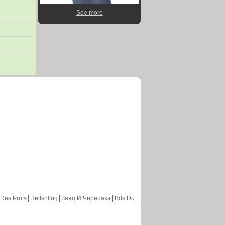
See more
Des Profs
Hellshling
Заяц И Черепаха
Bds Du