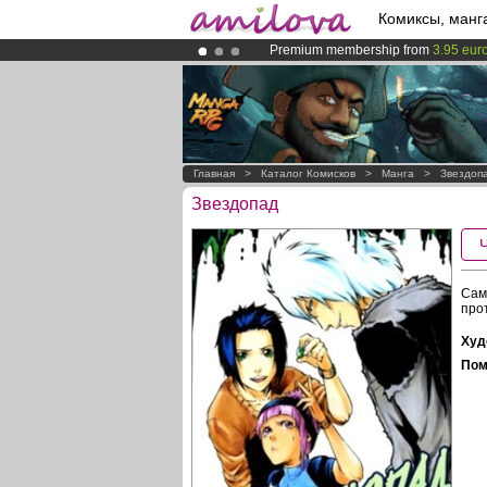
Комиксы, манг
Premium membership from
3.95 eur
Amilova
Kickstarter is now LIVE
!.
Already 100000
members
and 1000
Главная
>
Каталог Комисков
>
Манга
>
Звездоп
Звездопад
Сам
про
Худ
Пом