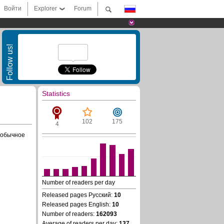
Войти
Explorer
Forum
Follow us!
Statistics
102
175
4
 обычное
Number of readers per day
Released pages Русский:
10
Released pages English:
10
Number of readers:
162093
Average of readers per day:
137