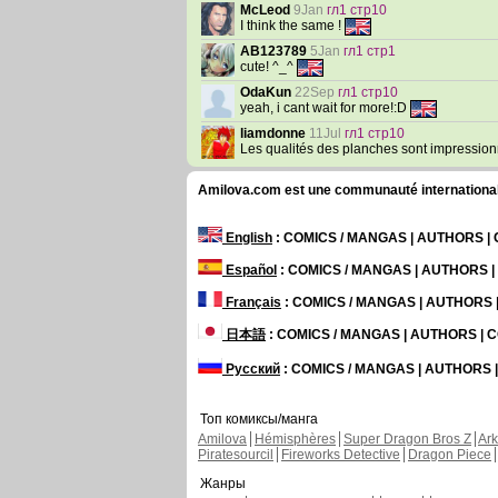
McLeod
9Jan
гл1 стр10
I think the same !
AB123789
5Jan
гл1 стр1
cute! ^_^
OdaKun
22Sep
гл1 стр10
yeah, i cant wait for more!:D
liamdonne
11Jul
гл1 стр10
Les qualités des planches sont impressionn
Amilova.com est une communauté internationale 
English
: COMICS / MANGAS | AUTHORS 
Español
: COMICS / MANGAS | AUTHORS 
Français
: COMICS / MANGAS | AUTHORS
日本語
: COMICS / MANGAS | AUTHORS |
Русский
: COMICS / MANGAS | AUTHORS
Топ комиксы/манга
Amilova
Hémisphères
Super Dragon Bros Z
Ar
Piratesourcil
Fireworks Detective
Dragon Piece
Жанры