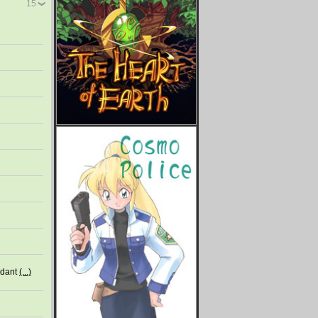
15
edant
(...)