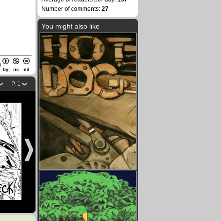
Number of comments:
27
You might also like
by
nc
nd
P. 1