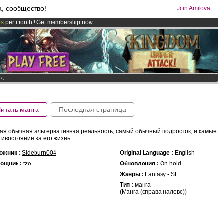
а, сообщество!
Join Amilova
os
per month !
Get membership now
comics & mangas!
.
ад
Читать манга
Последная страница
ая обычная альтернативная реальность, самый обычный подросток, и самые
тивостояние за его жизнь.
ожник :
Sideburn004
Original Language :
English
ощник :
tze
Обновления :
On hold
Жанры :
Fantasy - SF
Тип :
манга
(Манга (справа налево))