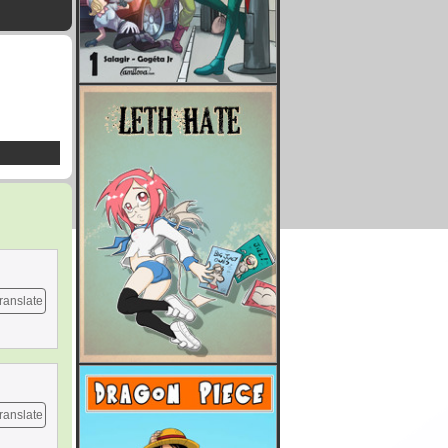
ranslate
ranslate