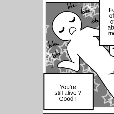
F
o
o
ab
mo
You're
still alive ?
Good !