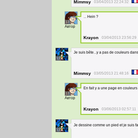
Mimmsy
03/04/2013 22:24:32
... Hein ?
17
Автор
Krayon
03/04/2013 23:56:29
Je suis bête...y a pas de couleurs dans
13
Mimmsy
03/05/2013 21:48:16
En fait y a une page en couleurs
17
Автор
Krayon
03/06/2013 02:57:11
Je dessine comme un pied et je suis fa
13