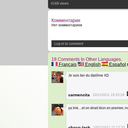
4168 views
Комментарии
Нет комментариев
Log-in to comment
18 Comments In Other Languages.
Français
English
Español
Je suis fan du diplôme XD
27
carmencita
10/11/2011 19:33:18
ya link....et on dirait léon en premier,
17
choco-lach
10/11/2011 21:17:33