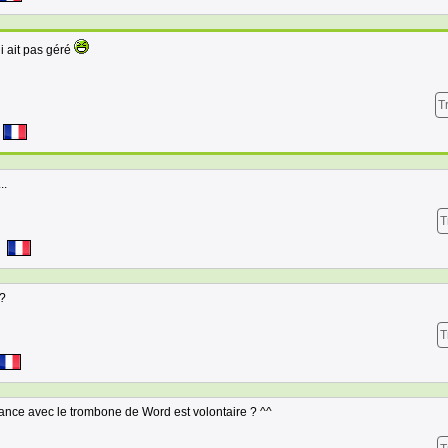
qui ait pas géré
T
..
T
 ?
T
lance avec le trombone de Word est volontaire ? ^^