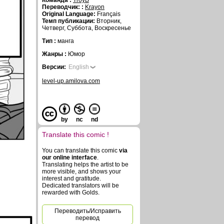
Команда :
TroyB
Переводчик: :
Krayon
Original Language:
Français
Темп публикации:
Вторник,
Четверг, Суббота, Воскресенье
Тип :
манга
Жанры :
Юмор
Версии:
English
level-up.amilova.com
by
nc
nd
Translate this comic !
You can translate this comic
via
our online interface
.
Translating helps the artist to be
more visible, and shows your
interest and gratitude.
Dedicated translators will be
rewarded with Golds.
Переводить/Исправить
перевод