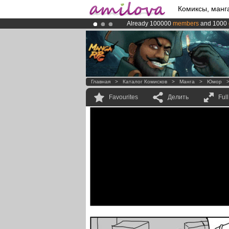
Комиксы, манг
Already 100000
members
and 1000
Amilova
Kickstarter is now LIVE
!.
Premium membership from
3.95 eur
Главная
>
Каталог Комисков
>
Манга
>
Юмор
Favourites
Делить
Ful