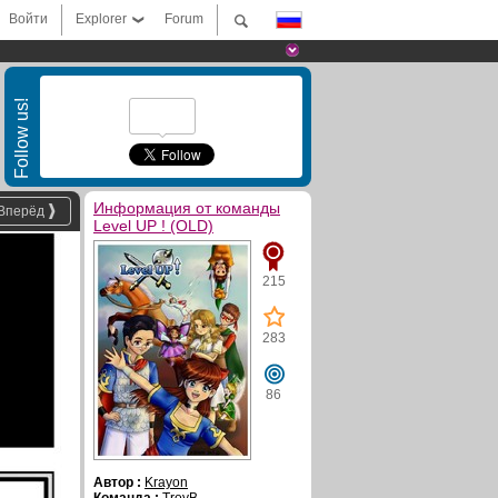
Войти
Explorer
Forum
Follow us!
Информация от команды
Вперёд
Level UP ! (OLD)
215
283
86
Автор :
Krayon