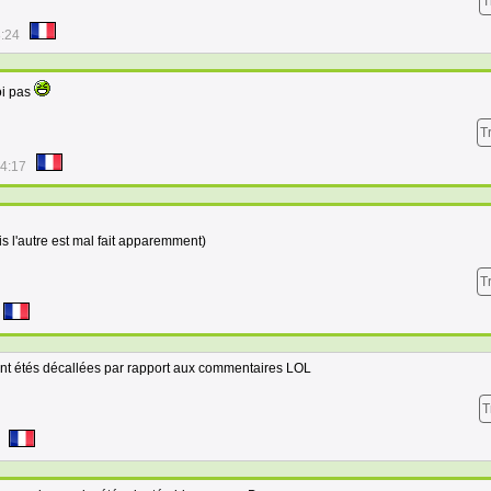
T
8:24
oi pas
T
04:17
mais l'autre est mal fait apparemment)
T
 ont étés décallées par rapport aux commentaires LOL
T