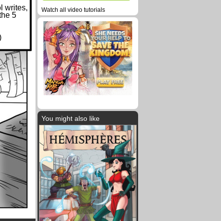
l writes,
Watch all video tutorials
the 5
)
You might also like