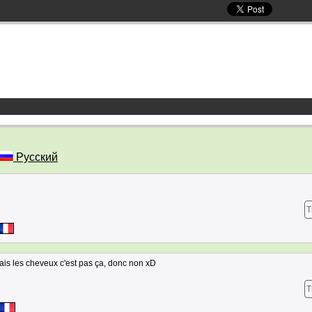
Русский
T
 mais les cheveux c'est pas ça, donc non xD
T