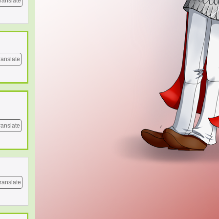
ranslate
ranslate
ranslate
ranslate