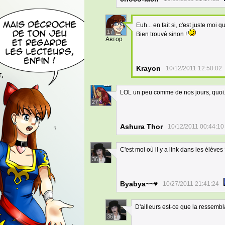
Euh... en fait si, c'est juste moi 
17
Bien trouvé sinon !
Автор
Krayon
10/12/2011 12:50:02
LOL un peu comme de nos jours, quoi.
27
Ashura Thor
10/12/2011 00:44:10
C'est moi où il y a link dans les élèves
36
Byabya~~♥
10/27/2011 21:41:24
D'ailleurs est-ce que la ressemb
36