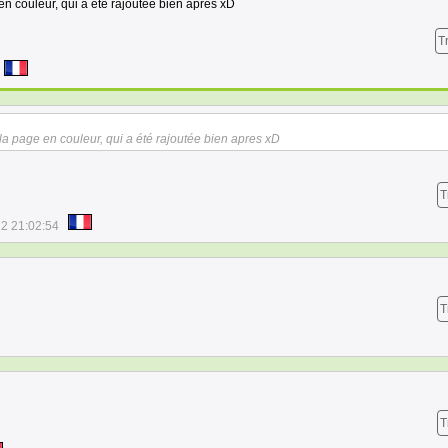
en couleur, qui a été rajoutée bien apres xD
T
 la page en couleur, qui a été rajoutée bien apres xD
T
2 21:02:54
T
T