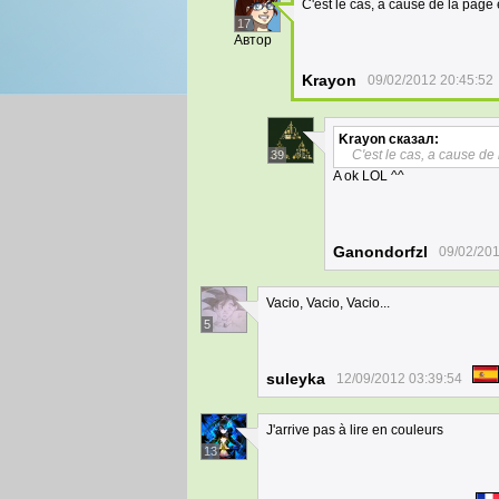
C'est le cas, a cause de la page 
17
Автор
Krayon
09/02/2012 20:45:52
Krayon
сказал:
C'est le cas, a cause de
39
A ok LOL ^^
Ganondorfzl
09/02/201
Vacio, Vacio, Vacio...
5
suleyka
12/09/2012 03:39:54
J'arrive pas à lire en couleurs
13