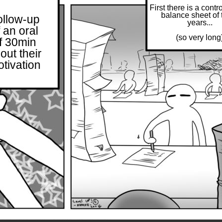
First there is a contro
balance sheet of 
ollow-up
years...
f an oral
(so very long
f 30min
out their
tivation