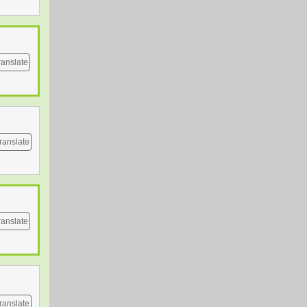
ranslate
ranslate
ranslate
ranslate