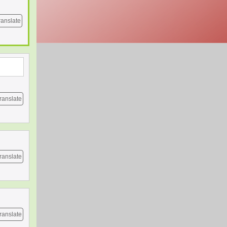
ranslate
ranslate
ranslate
ranslate