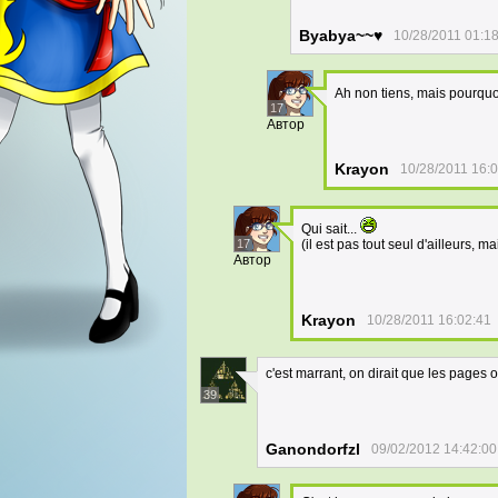
Byabya~~♥
10/28/2011 01:1
Ah non tiens, mais pourqu
17
Автор
Krayon
10/28/2011 16:
Qui sait...
17
(il est pas tout seul d'ailleurs, 
Автор
Krayon
10/28/2011 16:02:41
c'est marrant, on dirait que les pages
39
Ganondorfzl
09/02/2012 14:42:00