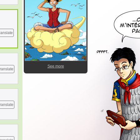
ranslate
See more
ranslate
ranslate