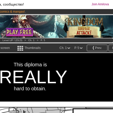
а, сообщество!
Join Amilova
comics & mangas!
.
os
per month !
Get membership now
>
Level UP ! (OLD)
>
Ch. 1
>
P. 5
l screen
Thumbnails
Ch. 1
P. 5
Prev.
This diploma is
REALLY
hard to obtain.