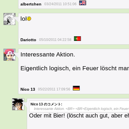
albertchen
03/24/2011 10:51:06
lol
5
Dariotto
05/10/2011 04:22:58
Interessante Aktion.
2
Eigentlich logisch, ein Feuer löscht ma
Nico 13
05/22/2011 17:09:56
Nico 13
のコメント:
4
Interessante Aktion. <BR> <BR>Eigentlich logisch, ein Feuer
Oder mit Bier! (löscht auch gut, aber e