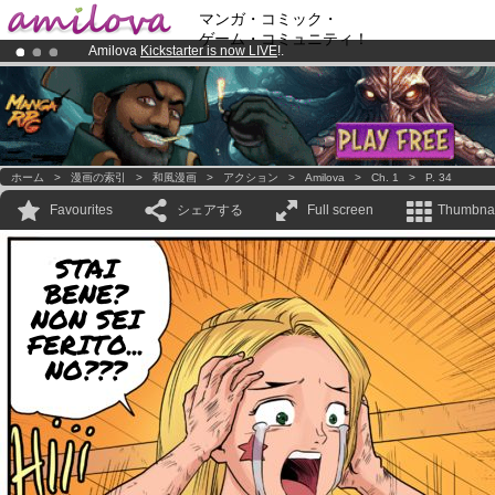
マンガ・コミック・
ゲーム・コミュニティ！
Amilova
Kickstarter is now LIVE
!.
Already 100000
members
and 1000
comics & mangas!
.
Premium membership from
3.95 euros
per month !
Get membership
ホーム
>
漫画の索引
>
和風漫画
>
アクション
>
Amilova
>
Ch. 1
>
P. 34
Favourites
シェアする
Full screen
Thumbnai
STAI
BENE?
NON SEI
FERITO...
NO???