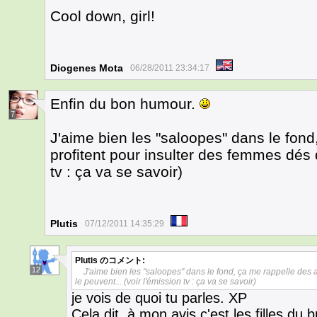
Cool down, girl!
Diogenes Mota
06/28/2011 23:34:17
Enfin du bon humour.
7
J'aime bien les "saloopes" dans le fond
profitent pour insulter des femmes dés qu
tv : ça va se savoir)
Plutis
07/12/2011 14:35:29
Plutis
のコメント:
12
J'aime bien les "saloopes" dans le fond, ça me rappelle des a
le peuvent... (voir l'émission tv : ça va se savoir)
je vois de quoi tu parles. XP
Cela dit, à mon avis c'est les filles du b