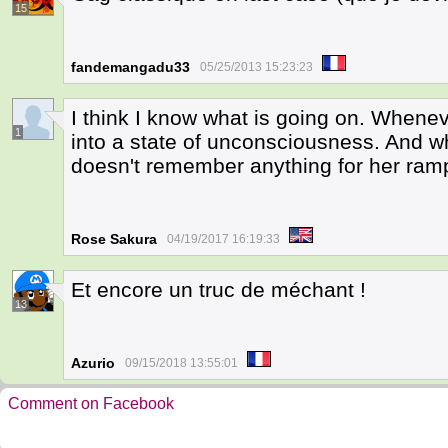
15
fandemangadu33
05/25/2013 15:23:23
I think I know what is going on. When
1
into a state of unconsciousness. And wh
doesn't remember anything for her ram
Rose Sakura
04/19/2017 16:19:33
Et encore un truc de méchant !
13
Azurio
09/15/2018 13:55:01
Comment on Facebook