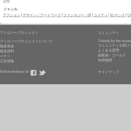
少年
ジャンル
アクション
デザイン／アートワーク
ファンタジー - SF
コメディ
ロマンス
アミロバープロジェクト
コミュニティ
Tutorial for the reade
アミロバープロジェクトについて
コミュニティを助け
報道発表
よくある質問
報道資料
経験値・ゴールド
バナー
利用期間
広告情報
Follow Amilova on
サイトマップ