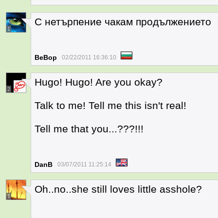
С нетърпение чакам продължението
1
BeBop
02/22/2011 16:36:10
Hugo! Hugo! Are you okay?
2
Talk to me! Tell me this isn't real!
Tell me that you...???!!!
DanB
03/07/2011 11:25:14
Oh..no..she still loves little asshole?
1