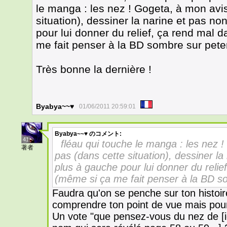
le manga : les nez ! Gogeta, à mon avis
situation), dessiner la narine et pas n
pour lui donner du relief, ça rend mal
me fait penser à la BD sombre sur pete
Très bonne la dernière !
Byabya~~♥
01/06/2011 20:59:01
Byabya~~♥
のコメント:
41
fléau qui touche le manga : les nez 
著者
pas (dans cette situation), dessiner la
plus à gauche pour lui donner du reli
(même si ça me fait penser à la BD s
Faudra qu'on se penche sur ton histoire
comprendre ton point de vue mais pour
Un vote "que pensez-vous du nez de [i