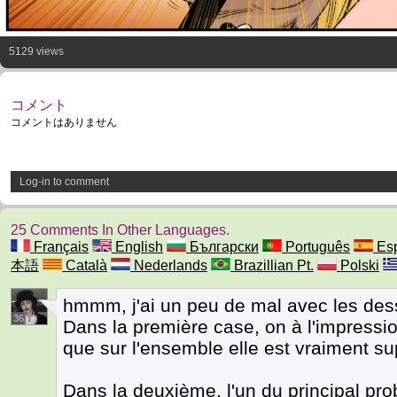
5129 views
コメント
コメントはありません
Log-in to comment
25 Comments In Other Languages.
Français
English
Български
Português
Esp
本語
Català
Nederlands
Brazillian Pt.
Polski
hmmm, j'ai un peu de mal avec les des
36
Dans la première case, on à l'impressio
que sur l'ensemble elle est vraiment s
Dans la deuxième, l'un du principal pro