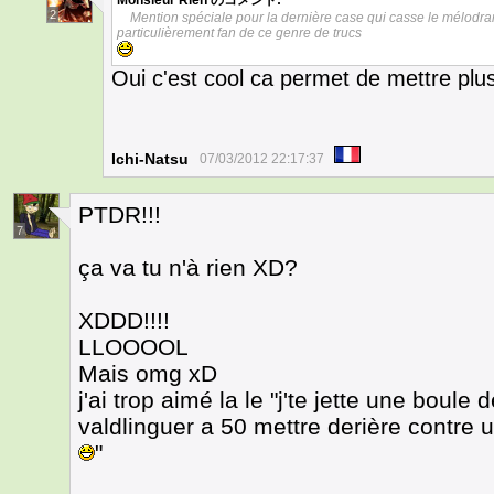
Monsieur Rien
のコメント:
2
Mention spéciale pour la dernière case qui casse le mélodrame
particulièrement fan de ce genre de trucs
Oui c'est cool ca permet de mettre plu
Ichi-Natsu
07/03/2012 22:17:37
PTDR!!!
7
ça va tu n'à rien XD?
XDDD!!!!
LLOOOOL
Mais omg xD
j'ai trop aimé la le "j'te jette une boule d
valdlinguer a 50 mettre derière contre 
"