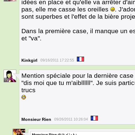
idées en place et qu'elle va arrêter d'a
pas, elle me casse les oreilles
. J'ado
sont superbes et l'effet de la bière proj
Dans la première case, il manque un esp
et "va".
Kinkgirl
09/16/2011 17:22:55
Mention spéciale pour la dernière cas
29
"dis moi que tu m'aibllllll". Je suis par
trucs
Monsieur Rien
09/26/2011 10:26:04