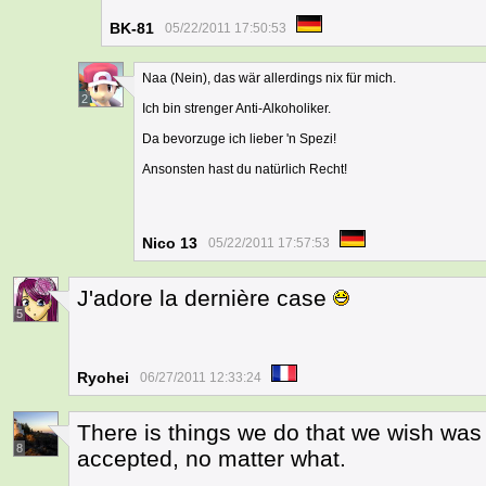
BK-81
05/22/2011 17:50:53
Naa (Nein), das wär allerdings nix für mich.
2
Ich bin strenger Anti-Alkoholiker.
Da bevorzuge ich lieber 'n Spezi!
Ansonsten hast du natürlich Recht!
Nico 13
05/22/2011 17:57:53
J'adore la dernière case
5
Ryohei
06/27/2011 12:33:24
There is things we do that we wish was
8
accepted, no matter what.