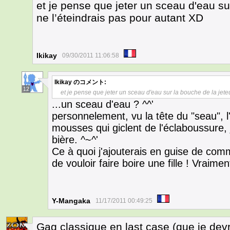
et je pense que jeter un sceau d'eau su
ne l’éteindrais pas pour autant XD
Ikikay
09/30/2011 11:06:58
Ikikay
のコメント:
12
et je pense que jeter un sceau d'eau sur la bouche de la jete
...un sceau d'eau ? ^^'
personnelement, vu la tête du "seau", l'
mousses qui giclent de l'éclaboussure, je
bière. ^~^'
Ce à quoi j'ajouterais en guise de comm
de vouloir faire boire une fille ! Vraime
Y-Mangaka
11/17/2011 00:49:25
Gag classique en last case (que je devr