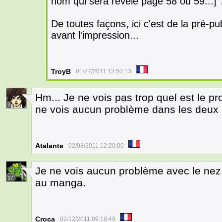
nom qui sera révélé page 58 ou 59...] 
De toutes façons, ici c'est de la pré-pu
avant l'impression...
TroyB
01/27/2011 13:50:13
Hm... Je ne vois pas trop quel est le p
9
ne vois aucun problème dans les deux 
Atalante
02/08/2011 12:20:00
Je ne vois aucun problème avec le nez.
17
au manga.
Croca
02/12/2011 09:18:49