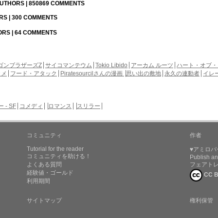
 AUTHORS | 850869 COMMENTS
ORS | 300 COMMENTS
HORS | 64 COMMENTS
ゴンブラザーズZ
サイコマンテウム
Tokio Libido
アーカム ルーツ
ハート・オブ・
カメ
フード・アタック
Piratesourcilさんの漫画
思い出の敷地
永久の連動者
イレ
- SF
コメディ
ロマンス
スリラー
コミュニティ
作者
Tutorial for the reader
♥アミロバ
コミュニティを助ける！
Publish an
よくある質問
フェアト
経験値・ゴールド
CC B
利用期間
サイトマップ
権利保管