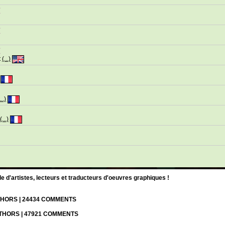
頁
頁
頁
t
(...)
n
...)
(...)
d'artistes, lecteurs et traducteurs d'oeuvres graphiques !
UTHORS | 24434 COMMENTS
UTHORS | 47921 COMMENTS