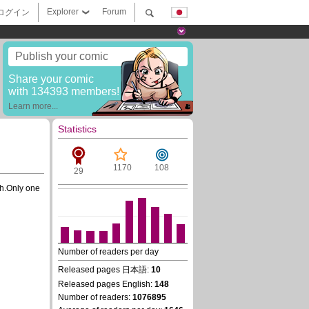
Explorer
Forum
ログイン
Publish your comic
Share your comic
with 134393 members!
Learn more...
Statistics
1170
108
29
rth.Only one
Number of readers per day
Released pages 日本語:
10
Released pages English:
148
Number of readers:
1076895