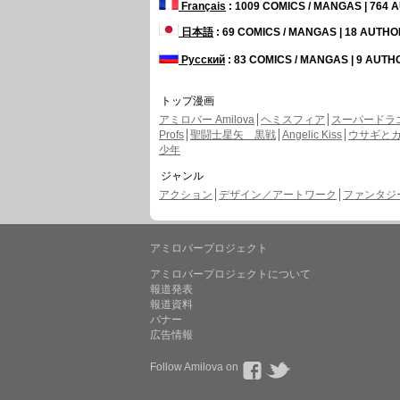
Français
: 1009 COMICS / MANGAS | 764
日本語
: 69 COMICS / MANGAS | 18 AUTH
Русский
: 83 COMICS / MANGAS | 9 AUT
トップ漫画
アミロバー Amilova
ヘミスフィア
スーパードラ
Profs
聖闘士星矢 黒戦
Angelic Kiss
ウサギと
少年
ジャンル
アクション
デザイン／アートワーク
ファンタジー 
アミロバープロジェクト
アミロバープロジェクトについて
報道発表
報道資料
バナー
広告情報
Follow Amilova on