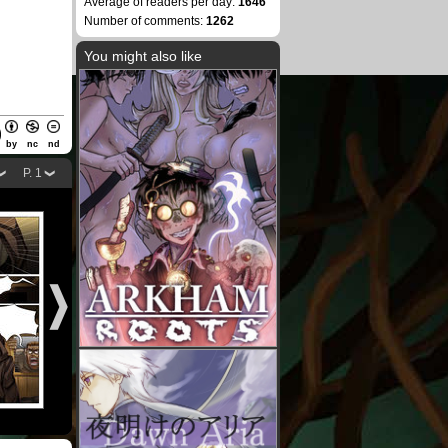
Average of readers per day:
1646
Number of comments:
1262
You might also like
by
nc
nd
P. 1