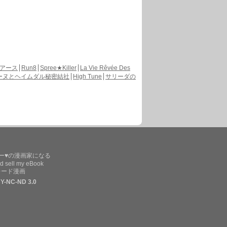
アース
Run8
Spree★Killer
La Vie Rêvée Des
ーヌとヘイムダル秘密結社
High Tune
サリーダの
ー♥の漫画家になる
d sell my eBook
レード漫画
Y-NC-ND 3.0