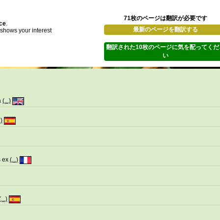
71枚のページは翻訳が必要です
ace
.
最新のページを翻訳する
d shows your interest
翻訳された10枚のページに気を配ってくだ
い
a
(...)
.)
s ex
(...)
(...)