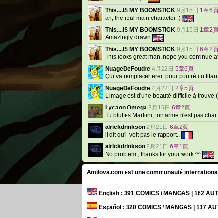
This....IS MY BOOMSTICK
9月15日
1章6
ah, the real main character :)
This....IS MY BOOMSTICK
9月15日
1章2
Amazingly drawn
This....IS MY BOOMSTICK
9月15日
6章2
This looks great man, hope you continue a
NuageDeFoudre
4月22日
5章6頁
Qui va remplacer eren pour poutré du tita
NuageDeFoudre
4月22日
2章5頁
L'image est d'une beauté difficile à trouve
(
Lycaon Omega
3月15日
6章2頁
Tu bluffes Martoni, ton arme n'est pas char
alrickdrinkson
2月21日
6章2頁
il dit qu'il voit pas le rapport..
alrickdrinkson
2月21日
6章1頁
No problem , thanks for your work ^^
Amilova.com est une communauté internationale 
English
: 391 COMICS / MANGAS | 162 A
Español
: 320 COMICS / MANGAS | 137 A