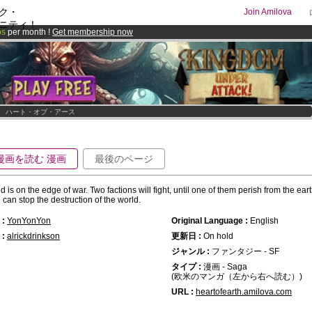
ク・
Join Amilova
ニティ！
os
per month !
Get membership now
comics & mangas!
.
>
ハート・オブ・アース
漫画を読む 漫画
最後のページ
d is on the edge of war. Two factions will fight, until one of them perish from the ea
 can stop the destruction of the world.
:
YonYonYon
Original Language :
English
:
alrickdrinkson
更新日 :
On hold
ジャンル :
ファンタジー - SF
タイプ :
漫画 - Saga
(欧米のマンガ（左から右へ読む）)
URL :
heartofearth.amilova.com