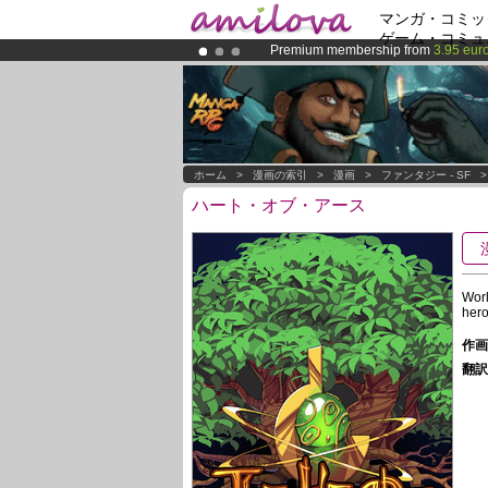
マンガ・コミッ
ゲーム・コミュ
Premium membership from
3.95 eur
Already 100000
members
and 1000
Amilova
Kickstarter is now LIVE
!.
ホーム
>
漫画の索引
>
漫画
>
ファンタジー - SF
ハート・オブ・アース
Worl
hero
作画 
翻訳 