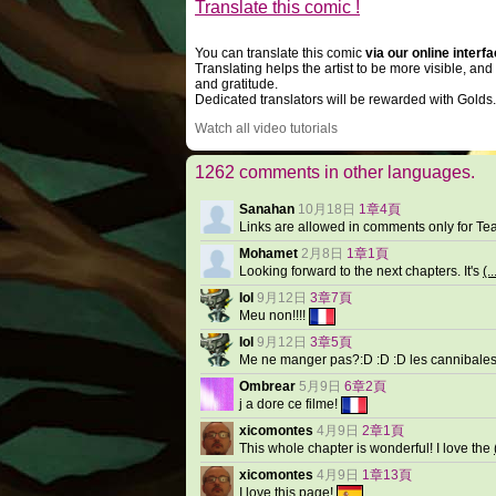
Translate this comic !
You can translate this comic
via our online interf
Translating helps the artist to be more visible, an
and gratitude.
Dedicated translators will be rewarded with Golds.
Watch all video tutorials
1262 comments in other languages.
Sanahan
10月18日
1章4頁
Links are allowed in comments only for Te
Mohamet
2月8日
1章1頁
Looking forward to the next chapters. It's
(..
Iol
9月12日
3章7頁
Meu non!!!!
Iol
9月12日
3章5頁
Me ne manger pas?:D :D :D les cannibale
Ombrear
5月9日
6章2頁
j a dore ce filme!
xicomontes
4月9日
2章1頁
This whole chapter is wonderful! I love the
xicomontes
4月9日
1章13頁
I love this page!