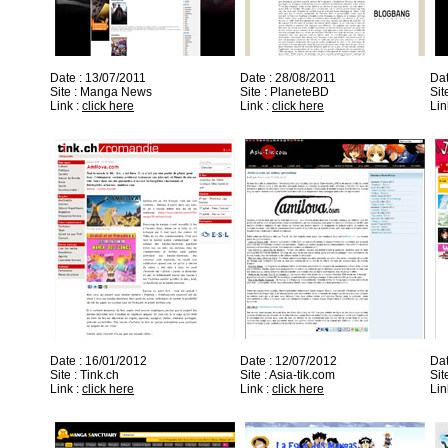
Date : 13/07/2011
Date : 28/08/2011
Dat
Site : Manga News
Site : PlaneteBD
Sit
Link :
click here
Link :
click here
Lin
Date : 16/01/2012
Date : 12/07/2012
Dat
Site : Tink.ch
Site : Asia-tik.com
Sit
Link :
click here
Link :
click here
Lin