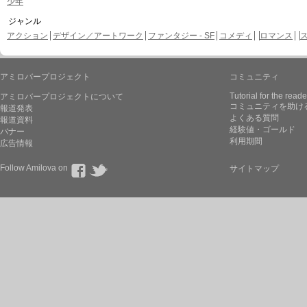
少年
ジャンル
アクション
デザイン／アートワーク
ファンタジー - SF
コメディ
ロマンス
アミロバープロジェクト
コミュニティ
Tutorial for the reade
アミロバープロジェクトについて
コミュニティを助け
報道発表
よくある質問
報道資料
経験値・ゴールド
バナー
利用期間
広告情報
Follow Amilova on
サイトマップ