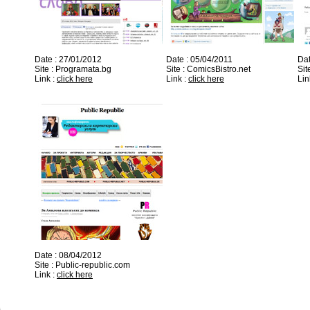
Date : 27/01/2012
Date : 05/04/2011
Dat
Site : Programata.bg
Site : ComicsBistro.net
Sit
Link :
click here
Link :
click here
Lin
Date : 08/04/2012
Site : Public-republic.com
Link :
click here