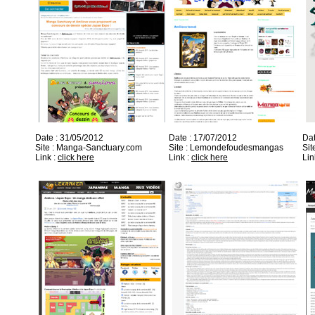
Date : 31/05/2012
Date : 17/07/2012
Dat
Site : Manga-Sanctuary.com
Site : Lemondefoudesmangas
Sit
Link :
click here
Link :
click here
Lin