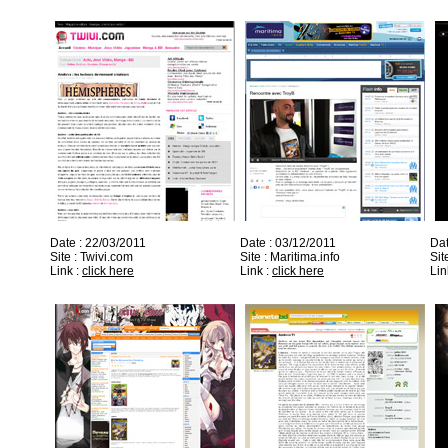
Date : 22/03/2011
Date : 03/12/2011
Dat
Site : Twivi.com
Site : Maritima.info
Sit
Link :
click here
Link :
click here
Lin