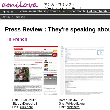
マンガ・コミック・
ゲーム・コミュニティ！
Premium membership from
3.95 euros
per month !
Get membership
Already 100000
members
and 1000
comics & mangas!
.
ホーム
>
報道発表
Amilova
Kickstarter is now LIVE
!.
Press Review : They're speaking abou
In French
Date : 19/08/2012
Date : 23/04/2012
Site : LaDepeche.fr
Site : Wikipedia.org
Link :
click here
Link :
click here