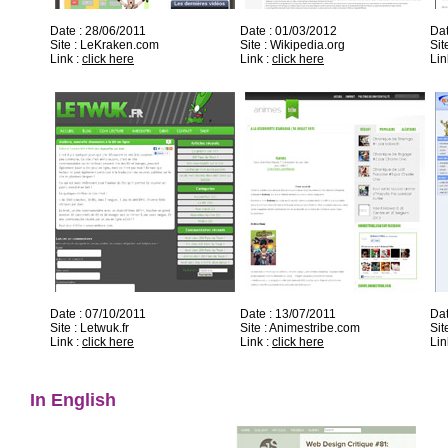
Date : 28/06/2011
Date : 01/03/2012
Dat
Site : LeKraken.com
Site : Wikipedia.org
Sit
Link :
click here
Link :
click here
Lin
Date : 07/10/2011
Date : 13/07/2011
Dat
Site : Letwuk.fr
Site : Animestribe.com
Sit
Link :
click here
Link :
click here
Lin
In English