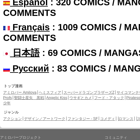
Español
: 320 COMICS / MAN
COMMENTS
Français
: 1009 COMICS / MA
COMMENTS
日本語
: 69 COMICS / MANGA
Русский
: 83 COMICS / MAN
トップ漫画
アミロバー Amilova
ヘミスフィア
スーパードラゴンブラザーズZ
サイコマンテ
Profs
聖闘士星矢 黒戦
Angelic Kiss
ウサギとカメ
フード・アタック
Pirate
少年
ジャンル
アクション
デザイン／アートワーク
ファンタジー - SF
コメディ
ロマンス
アミロバープロジェクト
コミュニティ