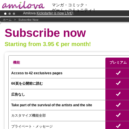
マンガ・コミック・
ゲーム・コミュニティ！
Amilova
Kickstarter is now LIVE
!.
Premium membership from
3.95 euros
per month !
Get membership
ホーム
>
Subscribe Now
Already 100000
members
and 1000
comics & mangas!
.
Subscribe now
Starting from 3.95 € per month!
機能
プレミアム
Access to 42 exclusives pages
66頁を公開前に読む
広告なし
Take part of the survival of the artists and the site
カスタマイズ機能全部
プライベート・メッセージ