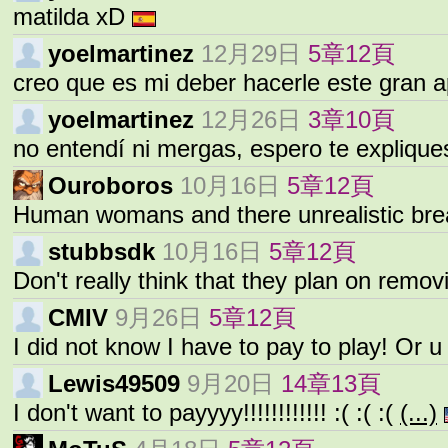
matilda xD
yoelmartinez
12月29日
5章12頁
creo que es mi deber hacerle este gran 
yoelmartinez
12月26日
3章10頁
no entendí ni mergas, espero te expliqu
Ouroboros
10月16日
5章12頁
Human womans and there unrealistic bre
stubbsdk
10月16日
5章12頁
Don't really think that they plan on remov
CMIV
9月26日
5章12頁
I did not know I have to pay to play! Or 
Lewis49509
9月20日
14章13頁
I don't want to payyyy!!!!!!!!!!!! :( :( :(
(...)