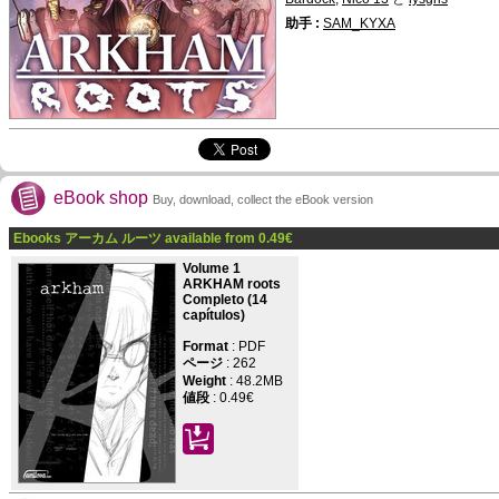
助手 :
SAM_KYXA
eBook shop
Buy, download, collect the eBook version
Ebooks アーカム ルーツ available from
0.49
€
Volume 1
ARKHAM roots
Completo (14
capítulos)
Format
: PDF
ページ
:
262
Weight
: 48.2MB
値段
:
0.49€