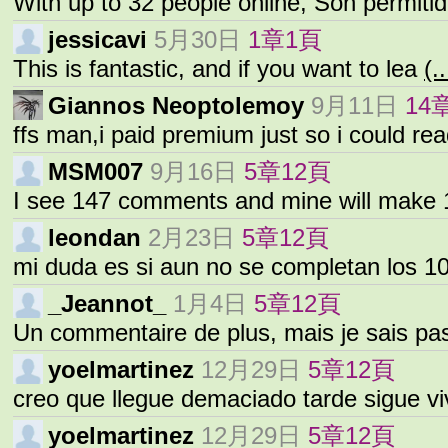
With up to 32 people online, Son permiti
jessicavi
5月30日
1章1頁
This is fantastic, and if you want to lea
(..
Giannos Neoptolemoy
9月11日
14
ffs man,i paid premium just so i could re
MSM007
9月16日
5章12頁
I see 147 comments and mine will make 
leondan
2月23日
5章12頁
mi duda es si aun no se completan los 
_Jeannot_
1月4日
5章12頁
Un commentaire de plus, mais je sais pa
yoelmartinez
12月29日
5章12頁
creo que llegue demaciado tarde sigue v
yoelmartinez
12月29日
5章12頁