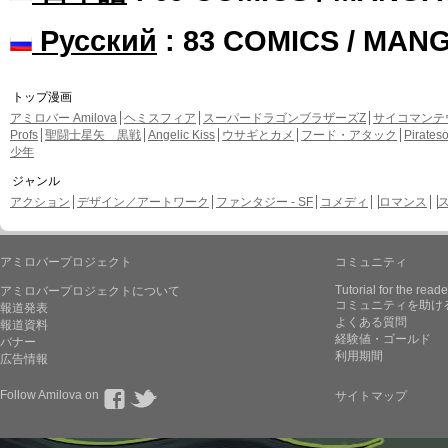
Русский
: 83 COMICS / MAN
トップ漫画
アミロバー Amilova
ヘミスフィア
スーパードラゴンブラザーズZ
サイコマンテ
Profs
聖闘士星矢 黒戦
Angelic Kiss
ウサギとカメ
フード・アタック
Pirate
少年
ジャンル
アクション
デザイン／アートワーク
ファンタジー - SF
コメディ
ロマンス
アミロバープロジェクト
コミュニティ
Tutorial for the reade
アミロバープロジェクトについて
コミュニティを助け
報道発表
よくある質問
報道資料
経験値・ゴールド
バナー
利用期間
広告情報
Follow Amilova on
サイトマップ