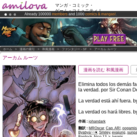
マンガ・コミック・
ゲーム・コミュニティ！
Already 100000
members
and 1000
comics & mangas!
.
Premium membership from
3.95 euros
per month !
Get membership
Amilova
Kickstarter is now LIVE
!.
ホーム
>
漫画の索引
>
和風漫画
>
ファンタジー - SF
>
アーカム ルーツ
アーカム ルーツ
漫画を読む 和風漫画
Elimina todos los demás fac
la verdad. por Sir Conan 
La verdad está ahí fuera. b
La verdad os hará libres. b
作画 :
johandark
翻訳 :
MROscar
,
Cap. AR!
,
oogamis
Byabya~~♥
,
Smiley
,
evajung
,
sunpa
Bardock
,
Nico 13
と
lysgris