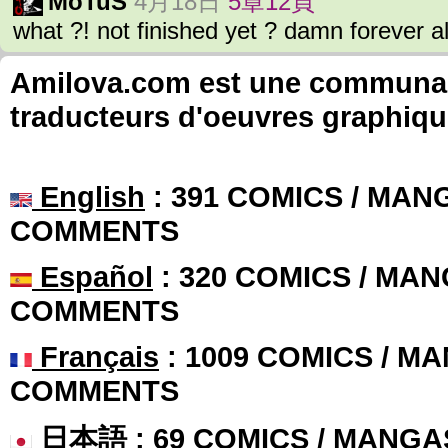
MoTuS
4月18日
5章12頁
what ?! not finished yet ? damn forever a
Amilova.com est une communauté
traducteurs d'oeuvres graphiqu
English
: 391 COMICS / MANG
COMMENTS
Español
: 320 COMICS / MAN
COMMENTS
Français
: 1009 COMICS / MA
COMMENTS
日本語
: 69 COMICS / MANGA