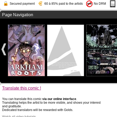
Secured payment
60 à 85% paid to the artists
No DRM
Page Navigation
Translate this comic !
You can translate this comic
via our online interface
.
Translating helps the artist to be more visible, and shows your interest
and gratitude.
Dedicated translators will be rewarded with Golds.
Watch all video tutorials