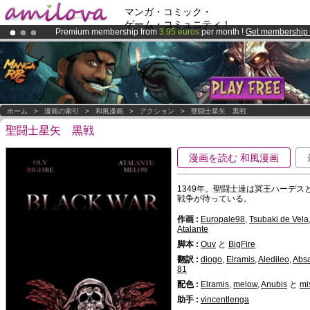
マンガ・コミック・
ゲーム・コミュニティ！
Premium membership from
3.95 euros
per month !
Get membership
Amilova
Kickstarter is now LIVE
!.
Already 100000
members
and 1000
comics & mangas!
.
ホーム
>
漫画の索引
>
和風漫画
>
アクション
>
聖闘士星矢 黒戦
聖闘士星矢 黒戦
漫画を読む 和風漫画
1349年。聖闘士達は冥王ハーデ
戦争が待っている。
作画 :
Europale98
,
Tsubaki de Vela
Atalante
脚本 :
Ouv
と
BigFire
翻訳 :
diogo
,
Elramis
,
Aledileo
,
Abs
81
配色 :
Elramis
,
melow
,
Anubis
と
mi
助手 :
vincentlenga