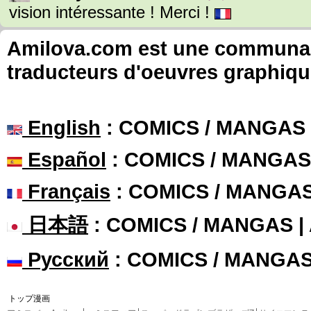
vision intéressante ! Merci !
Amilova.com est une communauté
traducteurs d'oeuvres graphiqu
English
: COMICS / MANGAS
Español
: COMICS / MANGAS
Français
: COMICS / MANGA
日本語
: COMICS / MANGAS 
Русский
: COMICS / MANGA
トップ漫画