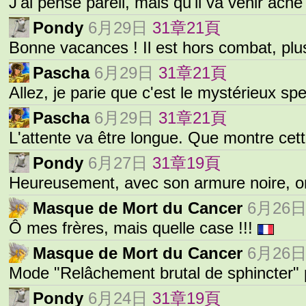
J'ai pensé pareil, mais qu'il va venir ach
Pondy
6月29日
31章21頁
Bonne vacances ! Il est hors combat, pl
Pascha
6月29日
31章21頁
Allez, je parie que c'est le mystérieux sp
Pascha
6月29日
31章21頁
L'attente va être longue. Que montre cet
Pondy
6月27日
31章19頁
Heureusement, avec son armure noire, 
Masque de Mort du Cancer
6月26
Ô mes frères, mais quelle case !!!
Masque de Mort du Cancer
6月26
Mode "Relâchement brutal de sphincter"
Pondy
6月24日
31章19頁