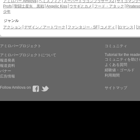
アミロバー Amilova
ヘミスフィア
スーパードラゴンブラザーズZ
サイコマンテ
Profs
聖闘士星矢 黒戦
Angelic Kiss
ウサギとカメ
フード・アタック
Pirate
少年
ジャンル
アクション
デザイン／アートワーク
ファンタジー - SF
コメディ
ロマンス
アミロバープロジェクト
コミュニティ
Tutorial for the reade
アミロバープロジェクトについて
コミュニティを助け
報道発表
よくある質問
報道資料
経験値・ゴールド
バナー
利用期間
広告情報
Follow Amilova on
サイトマップ