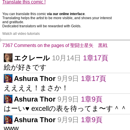
Translate this comic !
You can translate this comic
via our online interface
.
Translating helps the artist to be more visible, and shows your interest
and gratitude.
Dedicated translators will be rewarded with Golds.
Watch all video tutorials
7367 Comments on the pages of 聖闘士星矢 黒戦
エクレール
10月14日
1章17頁
絵が好きです
Ashura Thor
9月9日
1章17頁
ええええ！まさか！
Ashura Thor
9月9日
1章9頁
はーい♥ excellの表を待ってま〜す＾＾
Ashura Thor
9月9日
1章9頁
www