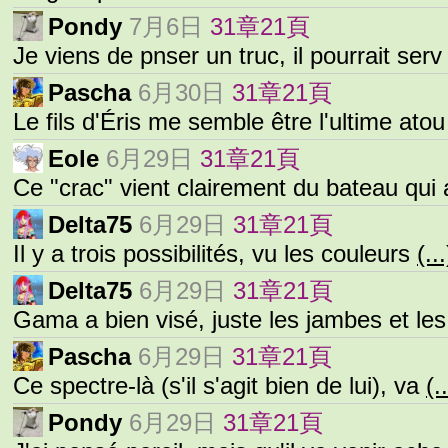
Pondy
7月6日
31章21頁
Je viens de pnser un truc, il pourrait ser
Pascha
6月30日
31章21頁
Le fils d'Éris me semble être l'ultime ato
Eole
6月29日
31章21頁
Ce "crac" vient clairement du bateau qui
Delta75
6月29日
31章21頁
Il y a trois possibilités, vu les couleurs
(...
Delta75
6月29日
31章21頁
Gama a bien visé, juste les jambes et le
Pascha
6月29日
31章21頁
Ce spectre-là (s'il s'agit bien de lui), va
(.
Pondy
6月29日
31章21頁