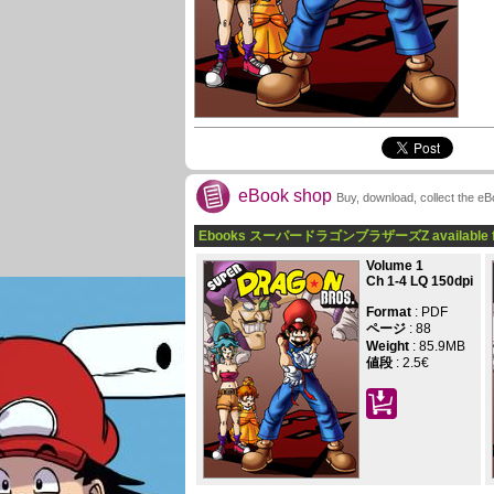
eBook shop
Buy, download, collect the e
Ebooks スーパードラゴンブラザーズZ available 
Volume 1
Ch 1-4 LQ 150dpi
Format
: PDF
ページ
:
88
Weight
: 85.9MB
値段
:
2.5€