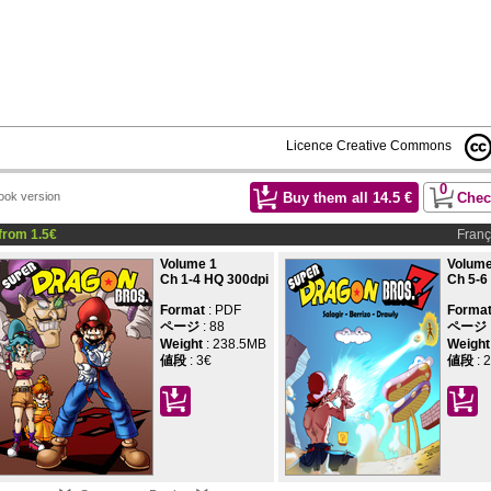
Licence Creative Commons
0
Buy them all
14.5
€
Chec
Book version
from
1.5
€
Franç
Volume 1
Volume
Ch 1-4 HQ 300dpi
Ch 5-6
Format
: PDF
Forma
ページ
:
88
ページ
Weight
: 238.5MB
Weight
値段
:
3€
値段
:
2