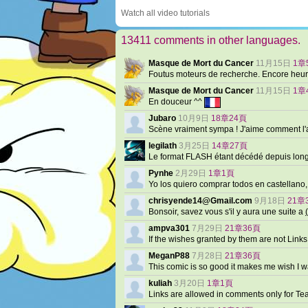
Watch all video tutorials
13411 comments in other languages.
Masque de Mort du Cancer
11月15日
1章
Foutus moteurs de recherche. Encore heu
Masque de Mort du Cancer
11月15日
1章
En douceur ^^
Jubaro
10月9日
18章24頁
Scène vraiment sympa ! J'aime comment l'
legilath
3月25日
14章27頁
Le format FLASH étant décédé depuis lo
Pynhe
2月29日
1章1頁
Yo los quiero comprar todos en castellano
chrisyende14@Gmail.com
9月18日
21章
Bonsoir, savez vous s'il y aura une suite a
(
ampva301
7月29日
21章36頁
If the wishes granted by them are not Link
MeganP88
7月28日
21章36頁
This comic is so good it makes me wish I 
kuliah
3月20日
1章1頁
Links are allowed in comments only for T