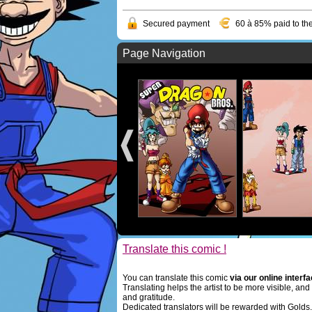
Secured payment
60 à 85% paid to the
Page Navigation
Translate this comic !
You can translate this comic
via our online interf
Translating helps the artist to be more visible, an
and gratitude.
Dedicated translators will be rewarded with Golds.