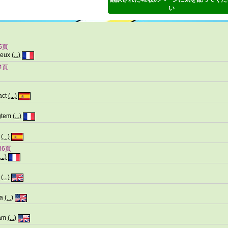
い
5頁
reux
(...)
4頁
act
(...)
ngtem
(...)
,
(...)
36頁
...)
s
(...)
wa
(...)
eam
(...)