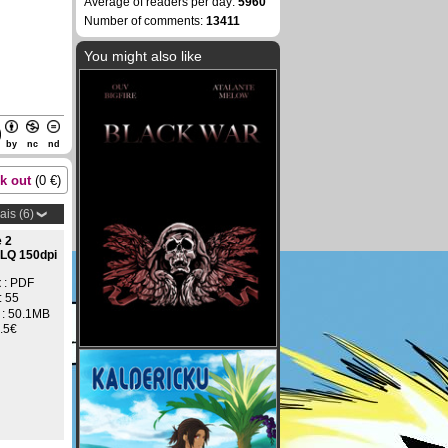
Average of readers per day:
5960
Number of comments:
13411
You might also like
by
nc
nd
k out
(
0
€)
ais (6)
 2
 LQ 150dpi
t
: PDF
:
55
: 50.1MB
.5€