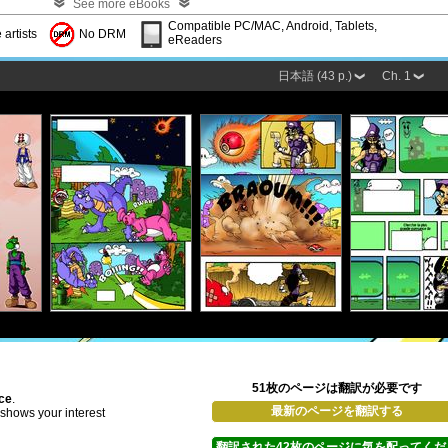
See more eBooks
Compatible PC/MAC, Android, Tablets,
 artists
No DRM
eReaders
日本語 (43 p.)
Ch. 1
51枚のページは翻訳が必要です
ace
.
最新のページを翻訳する
d shows your interest
翻訳された42枚のページに気を配ってくだ