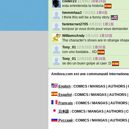
cooler23
11月9日
18章24頁
esta entretenida la historia
hmmmhaa3
7月23日
1章4頁
I think this will be a funny story.
faninternet2705
4月22日
1章1頁
bonjour je vous écris pour vous demander
WilliamsAndy
3月12日
1章10頁
The character’s shoes are in strange sha
Tony_01
12月23日
1章20頁
con uno bastaba... XD
Tony_01
12月23日
1章18頁
se dio un buen golpe al caer :D
Amilova.com est une communauté internationale 
English
: COMICS / MANGAS | AUTHORS 
Español
: COMICS / MANGAS | AUTHORS 
Français
: COMICS / MANGAS | AUTHORS
日本語
: COMICS / MANGAS | AUTHORS |
Русский
: COMICS / MANGAS | AUTHORS