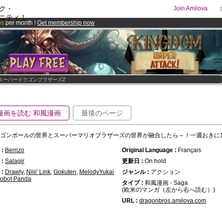
ク・
Join Amilova
ニティ！
os
per month !
Get membership now
comics & mangas!
.
スーパードラゴンブラザーズZ
漫画を読む 和風漫画
最後のページ
ゴンボールの世界とスーパーマリオブラザーズの世界が融合したら～！一週おきに
:
Berrizo
Original Language :
Français
:
Salagir
更新日 :
On hold
:
Drawly
,
Niiii' Link
,
Gokuten
,
MelodyYukai
ジャンル :
アクション
obot Panda
タイプ :
和風漫画 - Saga
(欧米のマンガ（左から右へ読む）)
URL :
dragonbros.amilova.com