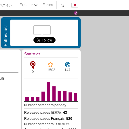
Explorer
Forum
ログイン
Follow us!
Statistics
1503
147
5
1頁！
Number of readers per day
Released pages 日本語:
43
Released pages Français:
520
Number of readers:
3362035