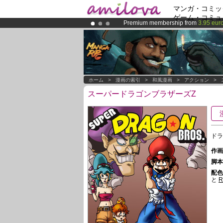
マンガ・コミッ
ゲーム・コミュ
Premium membership from
3.95 eur
Amilova
Kickstarter is now LIVE
!.
Already 100000
members
and 1000
ホーム
>
漫画の索引
>
和風漫画
>
アクション
>
スーパードラゴンブラザーズZ
ドラ
作画 
脚本 
配色 
と
R