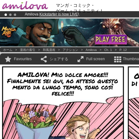
マンガ・コミック・
ゲーム・コミュニティ！
Amilova
Kickstarter is now LIVE
!.
Already 100000
members
and 1000
comics & mangas!
.
Premium membership from
3.95 euros
per month !
Get membership
ホーム
>
漫画の索引
>
和風漫画
>
アクション
>
Amilova
>
Ch. 1
>
P. 12
Favourites
シェアする
Full screen
Thumbnai
AMILOVA! Mio dolce amore!!!
O
Finalmente sei qui, ao atteso questo
di
mento da lungo tempo, sono così
felice!!!