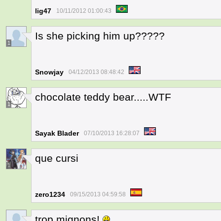
lig47
10/11/2012 01:00:43
Is she picking him up?????
1
Snowjay
04/12/2013 08:48:42
chocolate teddy bear.....WTF
1
Sayak Blader
07/10/2013 16:28:07
que cursi
1
zero1234
09/15/2013 04:59:58
trop mignons!