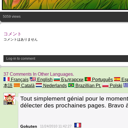
5059 views
コメント
コメントはありません
Log-in to comment
37 Comments In Other Languages.
Français
English
Български
Português
Esp
本語
Català
Nederlands
Brazillian Pt.
Polski
Tout simplement génial pour le moment
1
délecter des prochaines pages. Bravo à
Gokuten
11/24/2010 11:42:27