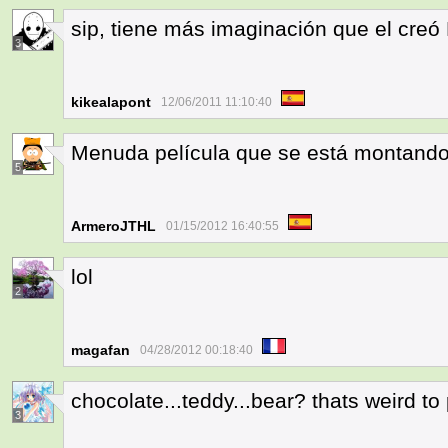
sip, tiene más imaginación que el creó 
3
kikealapont
12/06/2011 11:10:40
Menuda película que se está montando 
5
ArmeroJTHL
01/15/2012 16:40:55
lol
2
magafan
04/28/2012 00:18:40
chocolate...teddy...bear? thats weird to 
3