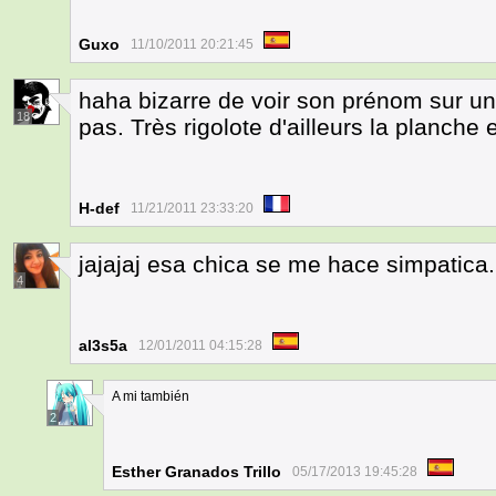
Guxo
11/10/2011 20:21:45
haha bizarre de voir son prénom sur u
18
pas. Très rigolote d'ailleurs la planche 
H-def
11/21/2011 23:33:20
jajajaj esa chica se me hace simpatica.
4
al3s5a
12/01/2011 04:15:28
A mi también
2
Esther Granados Trillo
05/17/2013 19:45:28