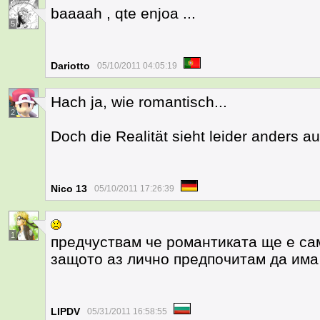
baaaah , qte enjoa ...
5
Dariotto
05/10/2011 04:05:19
Hach ja, wie romantisch...
2
Doch die Realität sieht leider anders au
Nico 13
05/10/2011 17:26:39
1
предчуствам че романтиката ще е сам
защото аз лично предпочитам да има
LIPDV
05/31/2011 16:58:55