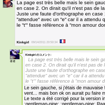
La page est très belle mais le sein gau
31
en case 2. On dirait qu'il n'est pas de l
Juste une faute d'orthographe en case 1.
"attendue" avec un "e" car il a attendu q
le "t'" fasse référence à "mon amour do
Kinkgirl
09/14/2011 20:50:34
Kinkgirl
のコメント:
41
La page est très belle mais le sein 
著者
en case 2. On dirait qu'il n'est pas de 
Juste une faute d'orthographe en case 
"attendue" avec un "e" car il a attendu
le "t'" fasse référence à "mon amour d
Le sein gauche, si j'étais de mauvaise f
vent... mais bon ok on aurait pu faire m
Le texte a été corrigé pour la version
:gentleman-pipe: :gentleman-pipe: Raaal