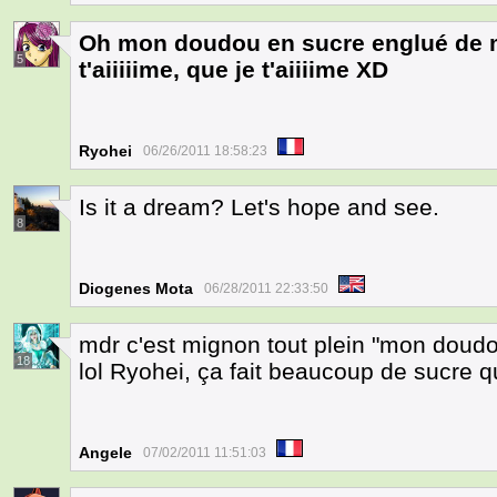
Oh mon doudou en sucre englué de mi
5
t'aiiiiime, que je t'aiiiime XD
Ryohei
06/26/2011 18:58:23
Is it a dream? Let's hope and see.
8
Diogenes Mota
06/28/2011 22:33:50
mdr c'est mignon tout plein "mon doudo
18
lol Ryohei, ça fait beaucoup de sucre 
Angele
07/02/2011 11:51:03