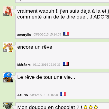
vraiment waouh !! j'en suis déjà à la et
3
commenté afin de te dire que : J'ADORE
amarylis
05/20/2015 15:14:55
encore un rêve
14
Météore
06/12/2016 16:06:33
Le rêve de tout une vie...
13
Azurio
09/12/2018 16:46:08
Mon doudou en chocolat ?!!!