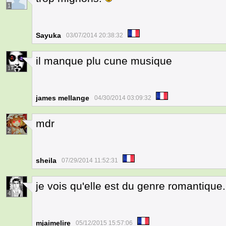
1
Sayuka
03/07/2014 20:38:32
il manque plu cune musique
17
james mellange
04/30/2014 03:09:32
mdr
2
sheila
07/29/2014 11:52:31
je vois qu'elle est du genre romantique..
4
mjaimelire
05/12/2015 15:57:06