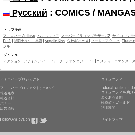
Русский
: COMICS / MANGA
トップ漫画
アミロバー Amilova
ヘミスフィア
スーパードラゴンブラザーズZ
サイコマンテ
Profs
聖闘士星矢 黒戦
Angelic Kiss
ウサギとカメ
フード・アタック
Pirate
少年
ジャンル
アクション
デザイン／アートワーク
ファンタジー - SF
コメディ
ロマンス
アミロバープロジェクト
コミュニティ
Tutorial for the reade
アミロバープロジェクトについて
コミュニティを助け
報道発表
よくある質問
報道資料
経験値・ゴールド
バナー
利用期間
広告情報
Follow Amilova on
サイトマップ