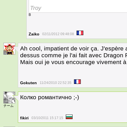
Troy
B
Zaiko
02/11/2012 09:48:08
Ah cool, impatient de voir ça. J'espère a
1
dessus comme je l'ai fait avec Dragon 
Mais oui je vous encourage vivement à 
Gokuten
11/24/2010 22:52:35
Колко романтично ;-)
16
チーム
fikiri
03/10/2011 15:17:15