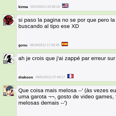
kirma
05/15/2012 02:09:19
si paso la pagina no se por que pero l
7
buscando al tipo ese XD
gosu
06/18/2012 17:30:49
ah je crois que j'ai zappé par erreur su
12
drakoon
09/01/2012 07:48:17
Que coisa mais melosa --' (às vezes e
8
uma garota ¬¬, gosto de video games, 
melosas demais --')