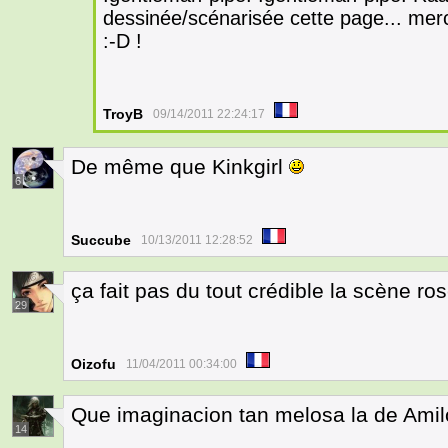
dessinée/scénarisée cette page... merci
:-D !
TroyB
09/14/2011 22:24:17
De même que Kinkgirl
6
Succube
10/13/2011 12:28:52
ça fait pas du tout crédible la scène ro
29
Oizofu
11/04/2011 00:34:00
Que imaginacion tan melosa la de Amilo
14