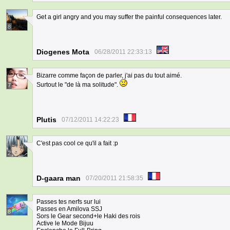
Get a girl angry and you may suffer the painful consequences later.
8
Diogenes Mota
06/28/2011 22:33:13
Bizarre comme façon de parler, j'ai pas du tout aimé.
Surtout le "de là ma solitude".
7
Plutis
07/12/2011 14:22:23
C'est pas cool ce qu'il a fait :p
2
D-gaara man
07/20/2011 21:58:35
Passes tes nerfs sur lui
Passes en Amilova SSJ
8
Sors le Gear second+le Haki des rois
Active le Mode Bijuu