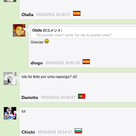
Olalla
03/16/2011 16:30:17
Olalla
のコメント:
2
"No puedo creer" sería "no me lo puedo creer".
Gracias
diogo
03/16/2011 16:52:16
isto foi feito por uma rapariga? xD
5
Dariotto
05/10/2011 04:04:47
lol
1
Chichi
05/31/2011 16:14:17