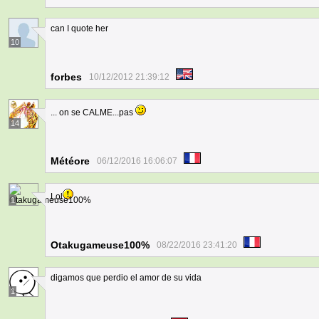
can I quote her
10
forbes
10/12/2012 21:39:12
... on se CALME...pas
14
Météore
06/12/2016 16:06:07
Lol
1
Otakugameuse100%
08/22/2016 23:41:20
digamos que perdio el amor de su vida
1