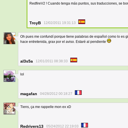
RedfireV2 ! Cuando tenga más puntos, sus traducciones, se bo
TroyB
12/02/2011 19:31:13
Oh pues me confundí porque tiene palabras de español como lo es gili
hace entretenida, grax por el aviso. Estaré al pendiente
4
al3s5a
12/01/2011 08:38:33
lol
2
magafan
04/28/2012 00:18:27
Tiens, ça me rappelle mon ex xD
6
Redrivers13
05/24/2012 22:19:03