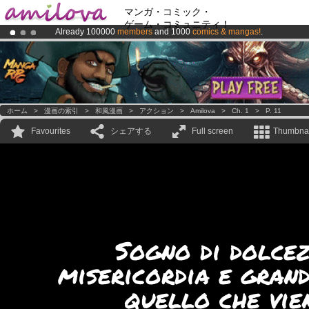
マンガ・コミック・
ゲーム・コミュニティ！
Already 100000
members
and 1000
comics & mangas!
.
Premium membership from
3.95 euros
per month !
Get membership
Amilova
Kickstarter is now LIVE
!.
ホーム
>
漫画の索引
>
和風漫画
>
アクション
>
Amilova
>
Ch. 1
>
P. 11
Favourites
シェアする
Full screen
Thumbnai
Sogno di dolcez
misericordia e grand
quello che vie