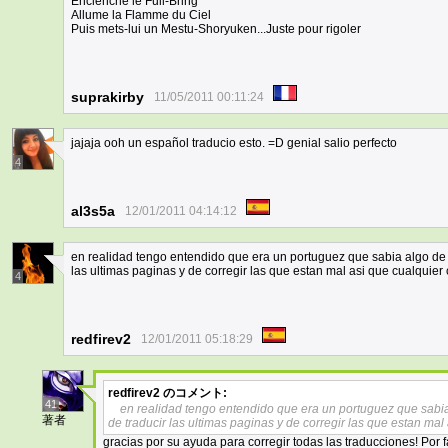
Enclenche le Full-Bring
Allume la Flamme du Ciel
Puis mets-lui un Mestu-Shoryuken...Juste pour rigoler
suprakirby
11/05/2011 00:11:24
jajaja ooh un español traducio esto. =D genial salio perfecto
4
al3s5a
12/01/2011 04:14:12
en realidad tengo entendido que era un portuguez que sabia algo de
las ultimas paginas y de corregir las que estan mal asi que cualquie
4
redfirev2
12/01/2011 05:18:29
redfirev2
のコメント:
41
en realidad tengo entendido que era un portuguez que sabi
著者
de traducir las ultimas paginas y de corregir las que estan ma
gracias por su ayuda para corregir todas las traducciones! Por