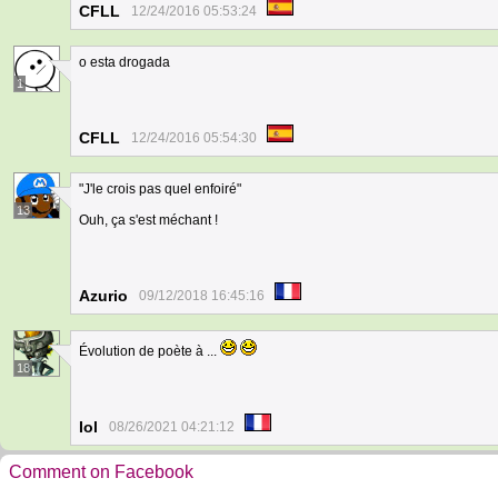
CFLL
12/24/2016 05:53:24
o esta drogada
1
CFLL
12/24/2016 05:54:30
"J'le crois pas quel enfoiré"
13
Ouh, ça s'est méchant !
Azurio
09/12/2018 16:45:16
Évolution de poète à ...
18
Iol
08/26/2021 04:21:12
Comment on Facebook