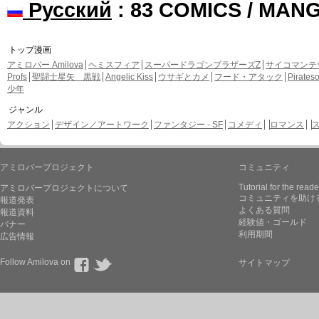
Русский
: 83 COMICS / MAN
トップ漫画
アミロバー Amilova
ヘミスフィア
スーパードラゴンブラザーズZ
サイコマンテ
Profs
聖闘士星矢 黒戦
Angelic Kiss
ウサギとカメ
フード・アタック
Pirate
少年
ジャンル
アクション
デザイン／アートワーク
ファンタジー - SF
コメディ
ロマンス
アミロバープロジェクト
コミュニティ
Tutorial for the reade
アミロバープロジェクトについて
コミュニティを助け
報道発表
よくある質問
報道資料
経験値・ゴールド
バナー
利用期間
広告情報
Follow Amilova on
サイトマップ