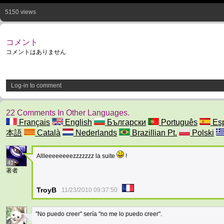
5150 views
コメント
コメントはありません
Log-in to comment
22 Comments In Other Languages.
Français
English
Български
Português
Esp
本語
Català
Nederlands
Brazillian Pt.
Polski
Allleeeeeeeezzzzzzz la suite
!
41
著者
TroyB
11/23/2010 09:37:50
"No puedo creer" sería "no me lo puedo creer".
4