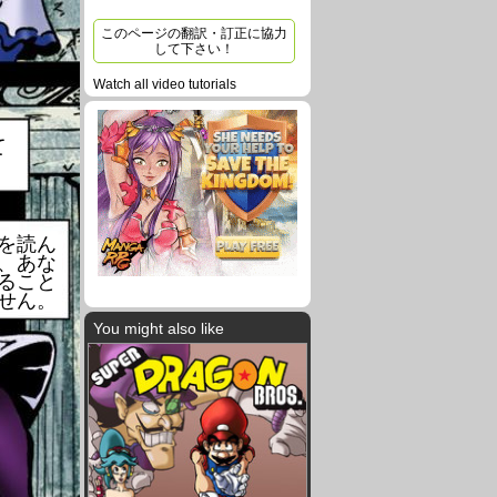
このページの翻訳・訂正に協力
して下さい！
Watch all video tutorials
て
を読ん
、あな
ること
せん。
You might also like