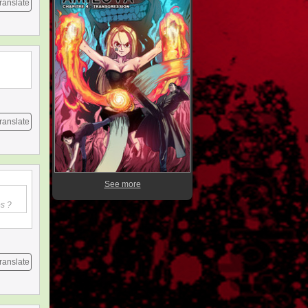
ranslate
ranslate
See more
es ?
ranslate