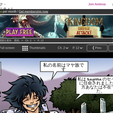
ク・
Join Amilova
ニティ！
os
per month !
Get membership now
comics & mangas!
.
聖闘士星矢 黒戦
>
Ch. 2
>
P. 12
Full screen
Thumbnails
Ch. 2
P. 12
Prev.
私の名前はマヤ族で
す
私は Sagitta の
に任命されまし
方あなたは不在
た。