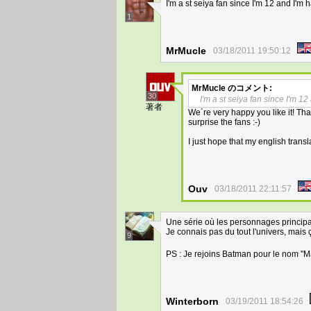
I'm a st seiya fan since I'm 12 and I'm 
1
MrMucle
03/18/2011 19:50:12
MrMucle
のコメント:
30
I'm a st seiya fan since I'm 12
著者
We´re very happy you like it! Tha
surprise the fans :-)
I just hope that my english trans
Ouv
03/18/2011 22:11:57
Une série où les personnages principa
Je connais pas du tout l'univers, mais 
9
PS : Je rejoins Batman pour le nom "Ma
Winterborn
03/19/2011 18:54:26