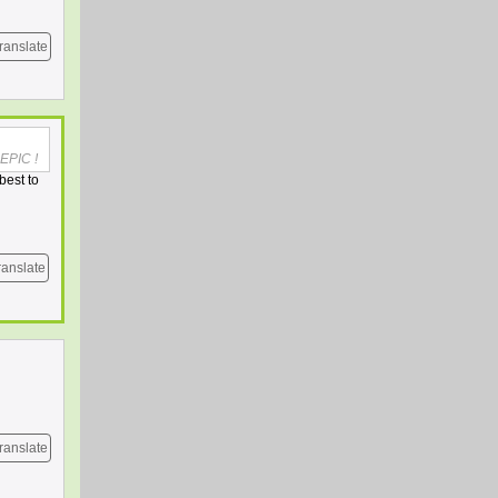
ranslate
 EPIC !
best to
ranslate
ranslate