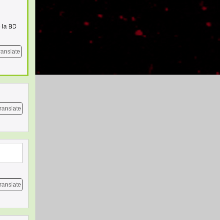
e la BD
ranslate
ranslate
ranslate