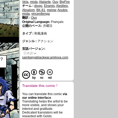
Vela
,
mista
,
Atalante
,
Ouv
,
BigFire
チーム :
diogo
,
Elramis
,
Aledileo
,
Absalom
,
BK-81
,
melow
,
Anubis
,
mista
,
vincentlenga
翻訳 :
Ouv
Original Language:
Français
公開のペース:
月曜日
タイプ :
和風漫画
ジャンル :
アクション
言語バージョン:
日本語
saintseiyablackwar.amilova.com
？
by
nc
nd
Translate this comic !
You can translate this comic
via
our online interface
.
Translating helps the artist to be
more visible, and shows your
interest and gratitude.
Dedicated translators will be
rewarded with Golds.