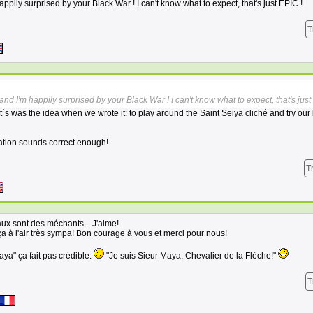
happily surprised by your Black War ! I can't know what to expect, that's just EPIC !
T
 and I'm happily surprised by your Black War ! I can't know what to expect, that's just
t´s was the idea when we wrote it: to play around the Saint Seiya cliché and try our 
lation sounds correct enough!
T
ux sont des méchants... J'aime!
ça à l'air très sympa! Bon courage à vous et merci pour nous!
ya" ça fait pas crédible.
"Je suis Sieur Maya, Chevalier de la Flèche!"
T