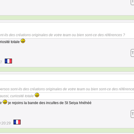
T
t-ils des créations originales de votre team ou bien sont-ce des références ?
riosité totale
T
37
ersos sont-ils des créations originales de votre team ou bien sont-ce des référenc
aussi, curiosité totale
ir
je rejoins la bande des incultes de St Seiya hhéhéé
T
9:20:29