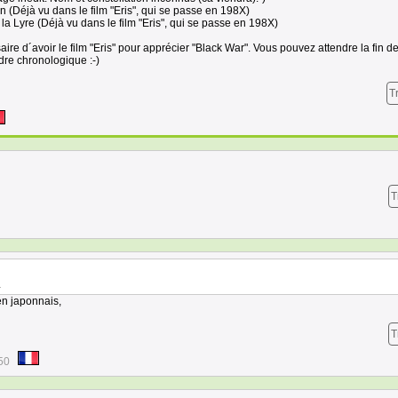
n (Déjà vu dans le film "Eris", qui se passe en 198X)
la Lyre (Déjà vu dans le film "Eris", qui se passe en 198X)
aire d´avoir le film "Eris" pour apprécier "Black War". Vous pouvez attendre la fin d
dre chronologique :-)
T
T
.
en japonnais,
T
50