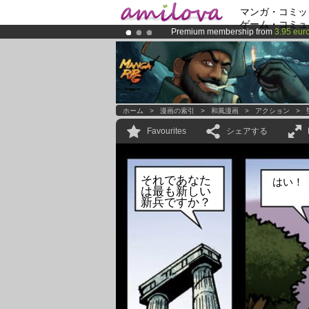
マンガ・コミッ
ゲーム・コミュ
Premium membership from
3.95 eur
Already 100000
members
and 1000
Amilova
Kickstarter is now LIVE
!.
ホーム
>
漫画の索引
>
和風漫画
>
アクション
>
Favourites
シェアする
それであなた
はい！
は最も新しい
新兵ですか？