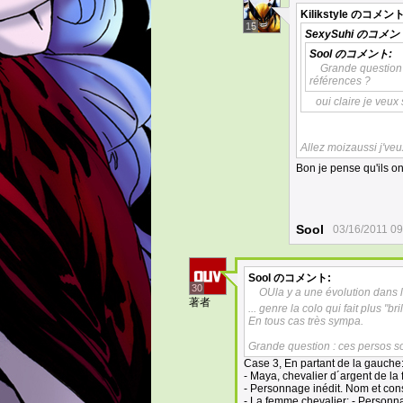
Kilikstyle
のコメント
15
SexySuhi
のコメン
Sool
のコメント:
Grande question 
références ?
oui claire je veux 
Allez moizaussi j've
Bon je pense qu'ils o
Sool
03/16/2011 09
Sool
のコメント:
30
OUla y a une évolution dans 
著者
... genre la colo qui fait plus "br
En tous cas très sympa.
Grande question : ces persos so
Case 3, En partant de la gauche
- Maya, chevalier d´argent de la 
- Personnage inédit. Nom et cons
- La femme chevalier: - Personna