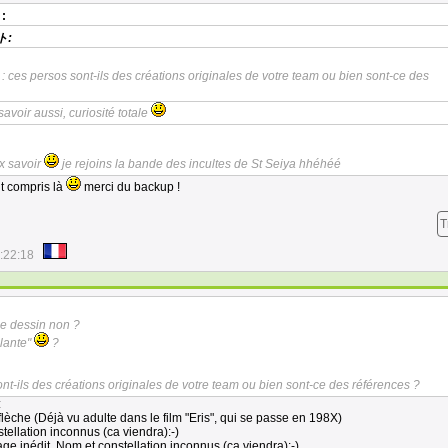
:
ト:
: ces persos sont-ils des créations originales de votre team ou bien sont-ce des
savoir aussi, curiosité totale
ux savoir
je rejoins la bande des incultes de St Seiya hhéhéé
nt compris là
merci du backup !
T
:22:18
le dessin non ?
illante"
?
nt-ils des créations originales de votre team ou bien sont-ce des références ?
:
flèche (Déjà vu adulte dans le film "Eris", qui se passe en 198X)
tellation inconnus (ca viendra):-)
ge inédit. Nom et constellation inconnus (ca viendra):-)