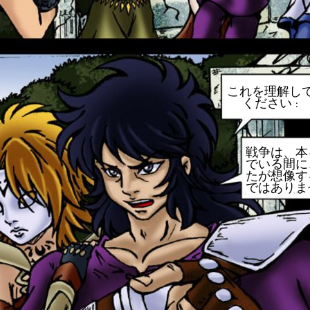
これを理解し
ください :
戦争は、本
でいる間に
たが想像す
ではありま