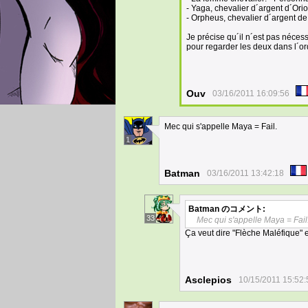
- Yaga, chevalier d´argent d´Orio
- Orpheus, chevalier d´argent de 
Je précise qu´il n´est pas nécess
pour regarder les deux dans l´or
Ouv
03/16/2011 16:09:56
Mec qui s'appelle Maya = Fail.
1
Batman
03/16/2011 13:42:18
Batman
のコメント:
33
Mec qui s'appelle Maya = Fail
Ça veut dire "Flèche Maléfique" 
Asclepios
10/15/2011 15:52: