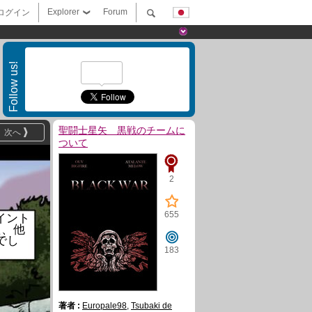
Explorer
Forum
ログイン
Follow us!
聖闘士星矢 黒戦のチームに
次へ
ついて
2
655
セイント
た、他
でし
183
著者 :
Europale98
,
Tsubaki de