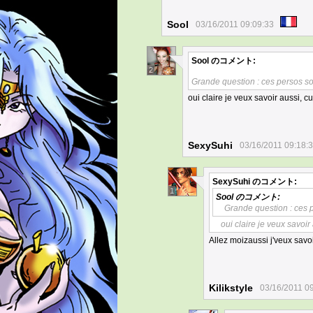
Sool
03/16/2011 09:09:33
Sool
のコメント:
2
Grande question : ces persos son
oui claire je veux savoir aussi, cu
SexySuhi
03/16/2011 09:18:
SexySuhi
のコメント:
1
Sool
のコメント:
Grande question : ces p
oui claire je veux savoir 
Allez moizaussi j'veux savo
Kilikstyle
03/16/2011 0