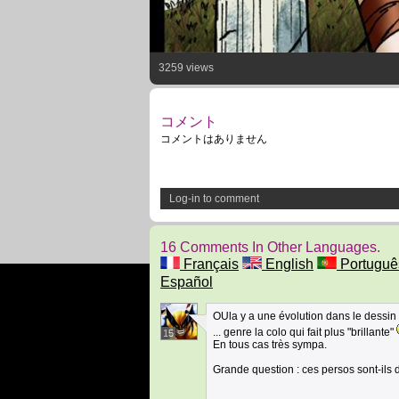
3259 views
コメント
コメントはありません
Log-in to comment
16 Comments In Other Languages.
Français
English
Portuguê
Español
OUla y a une évolution dans le dessin
... genre la colo qui fait plus "brillante"
15
En tous cas très sympa.
Grande question : ces persos sont-ils 