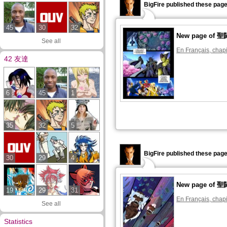
BigFire published these page
45
30
32
New page o
See all
En Français, chapi
42 友達
6
45
1
35
32
5
BigFire published these page
30
29
4
New page o
19
29
31
En Français, chapi
See all
Statistics