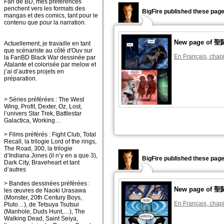
Fan de BD, mes préférences
penchent vers les formats des
BigFire published these page
mangas et des comics, tant pour le
contenu que pour la narration.
New page o
Actuellement, je travaille en tant
que scénariste au côté d'Ouv sur
En Français, chapi
la FanBD Black War dessinée par
Atalante et colorisée par melow et
j’ai d’autres projets en
préparation.
> Séries préférées : The West
Wing, Profit, Dexter, Oz, Lost,
l’univers Star Trek, Battlestar
Galactica, Working…
> Films préférés : Fight Club, Total
Recall, la trilogie Lord of the rings,
The Road, 300, la trilogie
d’Indiana Jones (il n’y en a que 3),
BigFire published these page
Dark City, Braveheart et tant
d’autres
> Bandes dessinées préférées :
New page o
les œuvres de Naoki Urasawa
(Monster, 20th Century Boys,
En Français, chapi
Pluto…), de Tetsuya Tsutsui
(Manhole, Duds Hunt,…), The
Walking Dead, Saint Seiya,