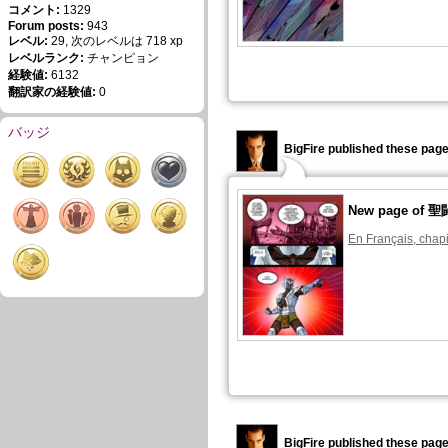
コメント:
1329
Forum posts:
943
レベル:
29, 次のレベルは 718 xp
レベルランク:
チャンピョン
経験値:
6132
翻訳家の経験値:
0
バッジ
BigFire published these page
New page o
En Français, chapi
BigFire published these page