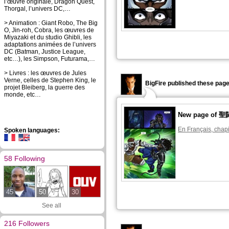
l’œuvre originale, Dragon Quest,
Thorgal, l’univers DC,…
> Animation : Giant Robo, The Big
O, Jin-roh, Cobra, les œuvres de
Miyazaki et du studio Ghibli, les
adaptations animées de l’univers
DC (Batman, Justice League,
etc…), les Simpson, Futurama,…
> Livres : les œuvres de Jules
Verne, celles de Stephen King, le
BigFire published these page
projet Bleiberg, la guerre des
monde, etc…
New page o
En Français, chapi
Spoken languages:
58 Following
45
50
30
See all
216 Followers