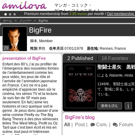
マンガ・コミック・
ゲーム・コミュニティ！
Premium membership from
3.95 euros
per month !
Get membership
Amilova
Kickstarter is now LIVE
!.
ホーム
>
メンバー
>
BigFire
Already 100000
members
and 1000
comics & mangas!
.
BigFire
脚本, Member
29
性別
男性
生年月日
07/01/1978
居住地:
Rennes, France
presentation of BigFire
2 Published
|
16 Favorites
Enfant des 80’s, j’ai pu profiter de
聖闘士星矢 黒
l’émergence des nouvelles formes
de l’entertainement comme les
による
Atalante
,
mista
jeux vidéo, les jeux de rôle et
l’arrivée de l’animation japonaise
1349年。聖闘士達は
en France. Ceci ne m’a pas
て、聖域に戻る。し 
empêché d’apprécier bien sûr le
cinéma, les séries TV et la lecture.
ている。
Je suis fan de SF mais pas
seulement. En fait j’aime les
漫画を読む
histoires et ceci quelque soit le
genre. Je peux donc passer d’une
série comme Firefly ou The Big
BigFire's blog
Bang Theory à des plus sérieuses
telles The West Wing, Profit ou Oz.
All
Post
Com.
Forum
Tant que c’est bien écrit et mis en
scène, tout peut m’intéresser.