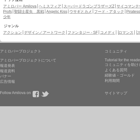
アミロバー Amilova
ヘミスフィア
スーパードラゴンブラザーズZ
サイコマンテ
Profs
聖闘士星矢 黒戦
Angelic Kiss
ウサギとカメ
フード・アタック
Pirate
少年
ジャンル
アクション
デザイン／アートワーク
ファンタジー - SF
コメディ
ロマンス
アミロバープロジェクト
コミュニティ
Tutorial for the reade
アミロバープロジェクトについて
コミュニティを助け
報道発表
よくある質問
報道資料
経験値・ゴールド
バナー
利用期間
広告情報
Follow Amilova on
サイトマップ