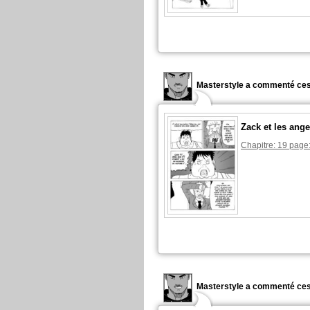
Masterstyle a commenté ces
Zack et les ange
Chapitre: 19 page
Masterstyle a commenté ces