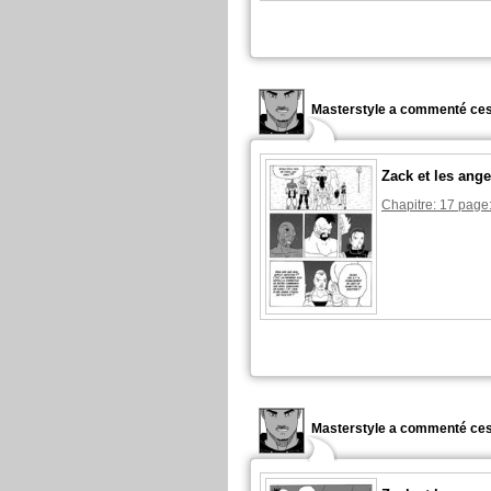
Masterstyle a commenté ces
Zack et les ange
Chapitre: 17 page:
Masterstyle a commenté ces