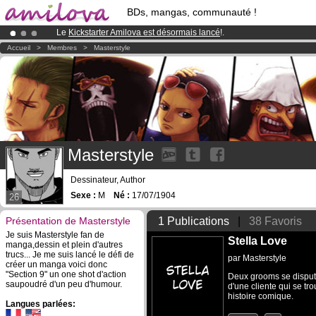
BDs, mangas, communauté !
Le
Kickstarter Amilova est désormais lancé
!.
Déjà 134393
membres
et 1208
BDs & Mangas
!
Accueil
>
Membres
>
Masterstyle
Abonnement premium: à partir de
3.95 euros
par mois !
Clique ici p
Masterstyle
Dessinateur, Author
Sexe :
M
Né :
17/07/1904
26
Présentation de Masterstyle
1 Publications
|
38 Favoris
Je suis Masterstyle fan de
Stella Love
manga,dessin et plein d'autres
trucs... Je me suis lancé le défi de
par
Masterstyle
créer un manga voici donc
"Section 9" un one shot d'action
Deux grooms se disput
saupoudré d'un peu d'humour.
d'une cliente qui se tro
histoire comique.
Langues parlées: