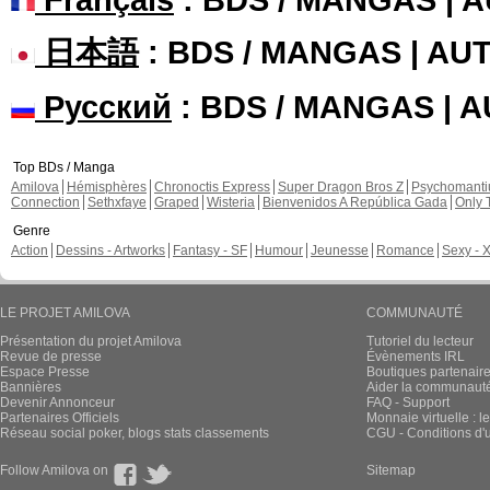
日本語
: BDS / MANGAS | A
Русский
: BDS / MANGAS | 
Top BDs / Manga
Amilova
Hémisphères
Chronoctis Express
Super Dragon Bros Z
Psychomant
Connection
Sethxfaye
Graped
Wisteria
Bienvenidos A República Gada
Only 
Genre
Action
Dessins - Artworks
Fantasy - SF
Humour
Jeunesse
Romance
Sexy - 
LE PROJET AMILOVA
COMMUNAUTÉ
Présentation du projet Amilova
Tutoriel du lecteur
Revue de presse
Évènements IRL
Espace Presse
Boutiques partenair
Bannières
Aider la communauté 
Devenir Annonceur
FAQ - Support
Partenaires Officiels
Monnaie virtuelle : l
Réseau social poker, blogs stats classements
CGU - Conditions d'ut
Follow Amilova on
Sitemap