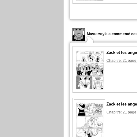
Masterstyle a commenté ces
Zack et les ange
Chapitre: 21 page:
Zack et les ange
Chapitre: 21 page