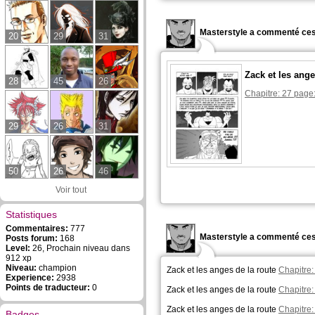
Masterstyle a commenté ces
20
29
31
Zack et les ange
28
45
26
Chapitre: 27 page
29
26
31
50
26
46
Voir tout
Statistiques
Commentaires:
777
Masterstyle a commenté ces
Posts forum:
168
Level:
26, Prochain niveau dans
912 xp
Niveau:
champion
Zack et les anges de la route
Chapitre:
Experience:
2938
Points de traducteur:
0
Zack et les anges de la route
Chapitre:
Zack et les anges de la route
Chapitre:
Badges