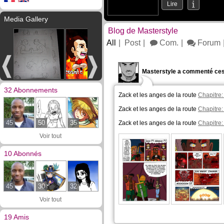
Lire
Media Gallery
Blog de Masterstyle
All
Post
Com.
Forum
Masterstyle a commenté ces
32 Abonnements
Zack et les anges de la route
Chapitre:
Zack et les anges de la route
Chapitre:
45
50
35
Zack et les anges de la route
Chapitre:
Voir tout
10 Abonnés
45
30
32
Voir tout
19 Amis