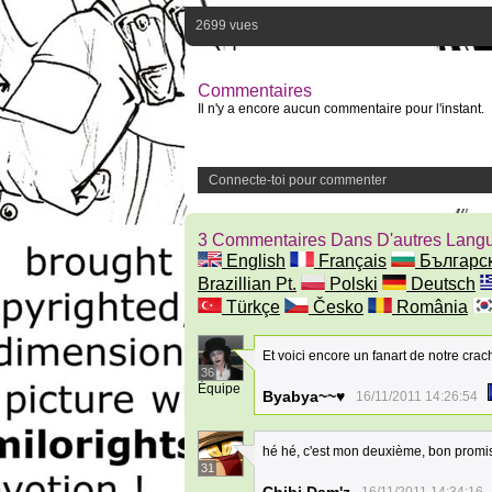
2699 vues
Commentaires
Il n'y a encore aucun commentaire pour l'instant.
Connecte-toi pour commenter
3 Commentaires Dans D'autres Lang
English
Français
Българс
Brazillian Pt.
Polski
Deutsch
Türkçe
Česko
România
Et voici encore un fanart de notre cra
36
Équipe
Byabya~~♥
16/11/2011 14:26:54
hé hé, c'est mon deuxième, bon promis
31