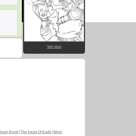
Voir plus
kham Roots
The Heart Of Earth
Blind