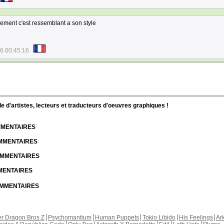
llement c'est ressemblant a son style
6 00:45:16
d'artistes, lecteurs et traducteurs d'oeuvres graphiques !
OMMENTAIRES
OMMENTAIRES
COMMENTAIRES
MMENTAIRES
COMMENTAIRES
r Dragon Bros Z
Psychomantium
Human Puppets
Tokio Libido
His Feelings
Ar