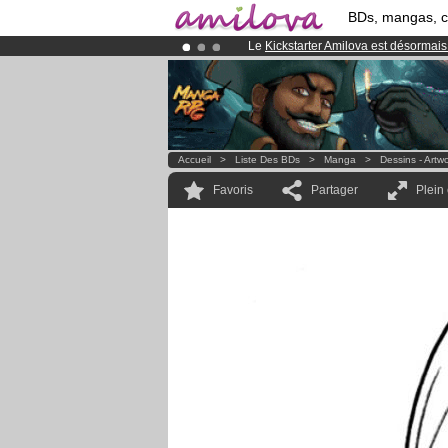
BDs, mangas, 
Le
Kickstarter Amilova est désormais
Déjà 134393
membres
et 1208
BDs 
Abonnement premium: à partir de
3.
Accueil
>
Liste Des BDs
>
Manga
>
Dessins - Artw
Favoris
Partager
Plein