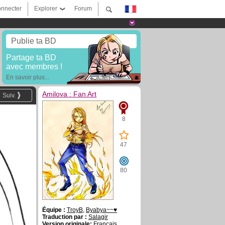
nnecter
Explorer
Forum
Publie ta BD
Partage ta BD
avec membres !
En savoir plus...
Amilova : Fan Art
Suiv.
8
47
80
Équipe :
TroyB
,
Byabya~~♥
Traduction par :
Salagir
Version originale:
Français