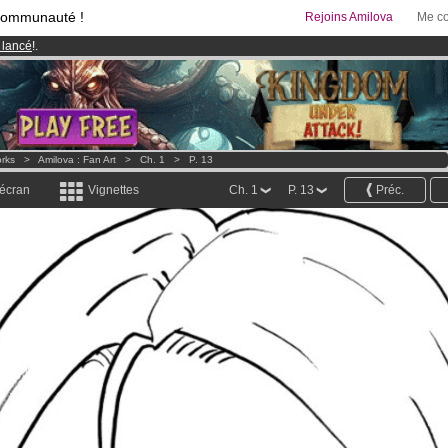
communauté !
Rejoins Amilova
Me co
 lancé
!.
& Mangas
!
95 euros
par mois !
Clique ici pour t'abonner
orks
>
Amilova : Fan Art
>
Ch. 1
>
P. 13
 écran
Vignettes
Ch. 1
P. 13
Préc.