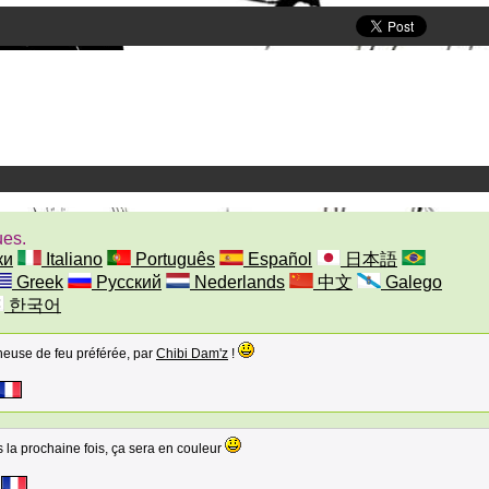
ues.
ки
Italiano
Português
Español
日本語
Greek
Русский
Nederlands
中文
Galego
한국어
cheuse de feu préférée, par
Chibi Dam'z
!
 la prochaine fois, ça sera en couleur