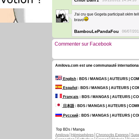
Chibi Dam'z
16/11/2011 14:34:16
J'ai cru que Gogeta participait oklm te
bravo
32
BambouLePandaFou
06/07/201
Commenter sur Facebook
Amilova.com est une communauté internationale 
English
: BDS / MANGAS | AUTEURS | C
Español
: BDS / MANGAS | AUTEURS | C
Français
: BDS / MANGAS | AUTEURS | 
日本語
: BDS / MANGAS | AUTEURS | CO
Русский
: BDS / MANGAS | AUTEURS | 
Top BDs / Manga
Amilova
Hémisphères
Chronoctis Express
Supe