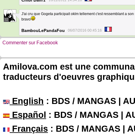
Chibi Dam'z
16/11/2011 14:34:16
J'ai cru que Gogeta participait oklm tellement c'est ressemblant a son 
bravo
32
BambouLePandaFou
06/07/2016 00:45:16
Commenter sur Facebook
Amilova.com est une communauté
traducteurs d'oeuvres graphiqu
English
: BDS / MANGAS | 
Español
: BDS / MANGAS | 
Français
: BDS / MANGAS | 