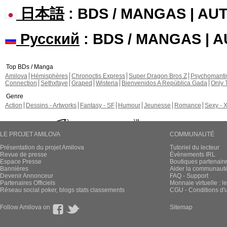
日本語
: BDS / MANGAS | A
Русский
: BDS / MANGAS | 
Top BDs / Manga
Amilova
Hémisphères
Chronoctis Express
Super Dragon Bros Z
Psychomant
Connection
Sethxfaye
Graped
Wisteria
Bienvenidos A República Gada
Only 
Genre
Action
Dessins - Artworks
Fantasy - SF
Humour
Jeunesse
Romance
Sexy - 
LE PROJET AMILOVA
COMMUNAUTÉ
Présentation du projet Amilova
Tutoriel du lecteur
Revue de presse
Évènements IRL
Espace Presse
Boutiques partenair
Bannières
Aider la communauté 
Devenir Annonceur
FAQ - Support
Partenaires Officiels
Monnaie virtuelle : l
Réseau social poker, blogs stats classements
CGU - Conditions d'ut
Follow Amilova on
Sitemap