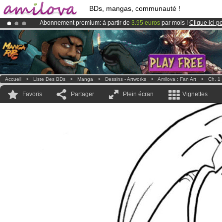
BDs, mangas, communauté !
Abonnement premium: à partir de
3.95 euros
par mois !
Clique ici p
Déjà 100000
membres
et 1000
BDs & Mangas
!
Le
Kickstarter Amilova est désormais lancé
!.
Accueil
>
Liste Des BDs
>
Manga
>
Dessins - Artworks
>
Amilova : Fan Art
>
Ch. 1
Favoris
Partager
Plein écran
Vignettes