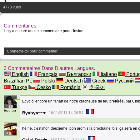
4773 vues
Commentaires
Il n'y a encore aucun commentaire pour l'instant.
Connecte-toi pour commenter
3 Commentaires Dans D'autres Langues.
English
Français
Български
Italiano
Portu
Brazillian Pt.
Polski
Deutsch
Greek
Русский
Türkçe
Česko
România
한국어
Et voici encore un fanart de notre cracheuse de feu préférée, par
Chib
36
Équipe
Byabya~~♥
16/11/2011 14:26:54
hé hé, c'est mon deuxième, bon promis la prochaine fois, ça sera en 
31