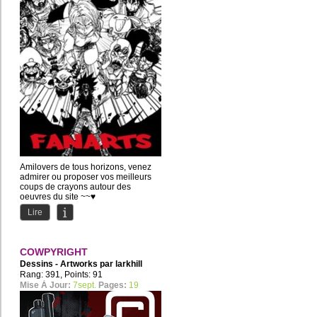
Amilovers de tous horizons, venez
admirer ou proposer vos meilleurs
coups de crayons autour des
oeuvres du site ~~♥
Lire
COWPYRIGHT
Dessins - Artworks par
larkhill
Rang: 391, Points: 91
Mise À Jour:
7sept.
Pages:
19