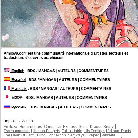
Amilova.com est une communauté internationale d'artistes, lecteurs et
traducteurs d'oeuvres graphiques !
English
: BDS / MANGAS | AUTEURS | COMMENTAIRES
Español
: BDS / MANGAS | AUTEURS | COMMENTAIRES
Français
: BDS / MANGAS | AUTEURS | COMMENTAIRES
日本語
: BDS / MANGAS | AUTEURS | COMMENTAIRES
Русский
: BDS / MANGAS | AUTEURS | COMMENTAIRES
Top BDs / Manga
Amilova
Hémisphères
Chronoctis Express
Super Dragon Bros Z
Psychomantium
Human Puppets
Tokio Libido
His Feelings
Arkham Roots
The Heart Of Earth
Blind Connection
Sethxfaye
Graped
Wisteria