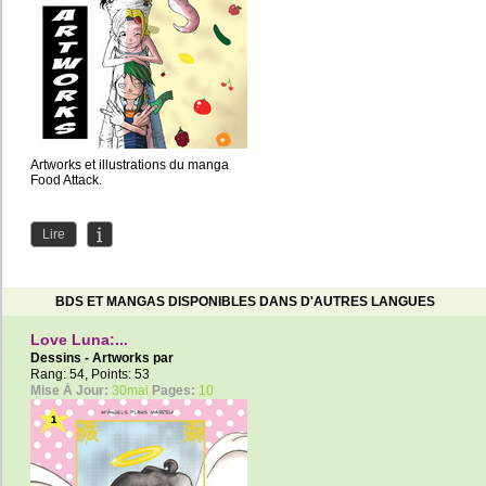
Artworks et illustrations du manga
Food Attack.
Lire
BDS ET MANGAS DISPONIBLES DANS D'AUTRES LANGUES
Love Luna:...
Dessins - Artworks par
AngelCelestial
Rang: 54, Points: 53
Mise À Jour:
30mai
Pages:
10