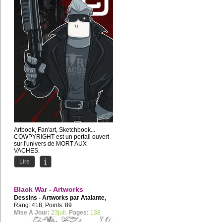
Artbook, Fan'art, Sketchbook...
COWPYRIGHT est un portail ouvert
sur l'univers de MORT AUX
VACHES.
Lire
Black War - Artworks
Dessins - Artworks par
Atalante
,
BigFire
Rang: 418, Points: 89
Mise À Jour:
23juil.
Pages:
138