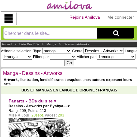
Rejoins Amilova
Me connecter
Explorer
Accueil
>
Liste Des BDs
>
Manga
>
Dessins - Artworks
Affiner la selection:
Type
Genre
Langu
Filtrer par
Afficher par
Manga - Dessins - Artworks
Artwork, illustration, fond d’écran et esquisse, nos auteurs exposent leurs
arts.
BDS ET MANGAS EN LANGUE D'ORIGINE : FRANÇAIS
Fanarts - BDs du site ♥
Dessins - Artworks par
Byabya~~♥
Rang: 209, Points: 113
Mise À Jour:
20sept.
Pages:
203