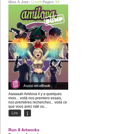
Mise À Jour:
11avril
Pages:
84
Aussi en eBook
Aaaaaah Amilova il y a quelques
mois... voilà nos premiers essais,
nos premières recherches... voilà ce
que vous avez raté ou...
Lire
Run 8 Artworks