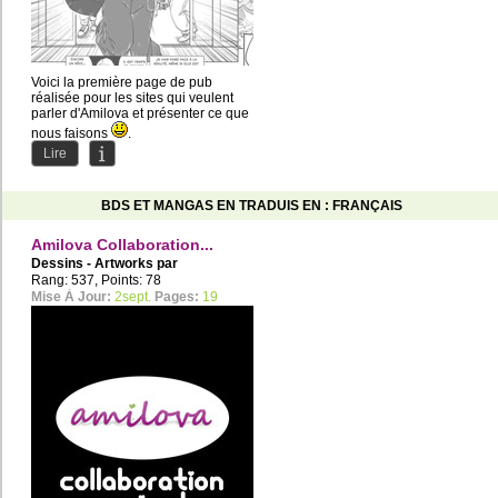
Voici la première page de pub
réalisée pour les sites qui veulent
parler d'Amilova et présenter ce que
nous faisons
.
A...
Lire
BDS ET MANGAS EN TRADUIS EN : FRANÇAIS
Amilova Collaboration...
Dessins - Artworks par
Guildadventure
,
johandark
Rang: 537, Points: 78
Mise À Jour:
2sept.
Pages:
19