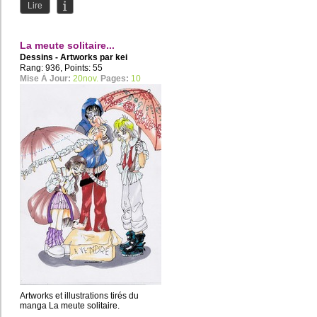
ont donnés...
Lire
La meute solitaire...
Dessins - Artworks par
kei
sakurada
Rang: 936, Points: 55
Mise À Jour:
20nov.
Pages:
10
Artworks et illustrations tirés du
manga La meute solitaire.