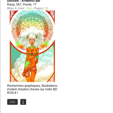
Dessins - Artworks par
studio.takoyaki
Rang: 567, Points: 77
Mise À Jour:
3nov.
Pages:
58
Recherches graphiques, Illustrations
et plein d'autres choses sur notre BD
RUN 8 !
Lire