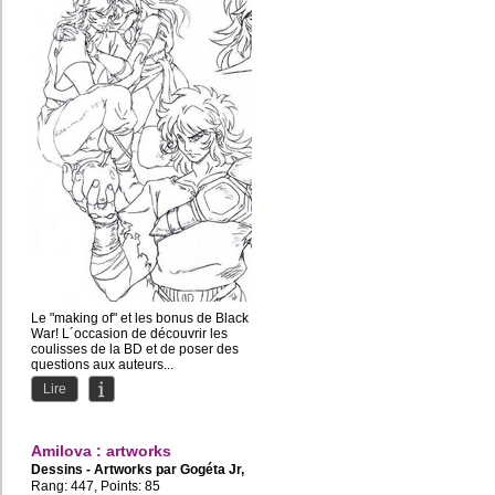
Le "making of" et les bonus de Black
War! L´occasion de découvrir les
coulisses de la BD et de poser des
questions aux auteurs...
Lire
Amilova : artworks
Dessins - Artworks par
Gogéta Jr
,
TroyB
Rang: 447, Points: 85