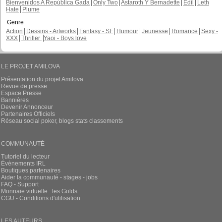
Bienvenidos A República Gada
Only Two
Astaroth Y Bernadette
Edil
Leth
Hate
Plume
Genre
Action
Dessins - Artworks
Fantasy - SF
Humour
Jeunesse
Romance
Sexy -
XXX
Thriller
Yaoi - Boys love
LE PROJET AMILOVA
Présentation du projet Amilova
Revue de presse
Espace Presse
Bannières
Devenir Annonceur
Partenaires Officiels
Réseau social poker, blogs stats classements
COMMUNAUTÉ
Tutoriel du lecteur
Évènements IRL
Boutiques partenaires
Aider la communauté - stages - jobs
FAQ - Support
Monnaie virtuelle : les Golds
CGU - Conditions d'utilisation
LES AUTEURS