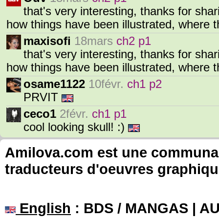
that's very interesting, thanks for shar
how things have been illustrated, where 
maxisofi
18mars
ch2 p1
that's very interesting, thanks for shar
how things have been illustrated, where 
osame1122
10févr.
ch1 p2
PRVIT
ceco1
2févr.
ch1 p1
cool looking skull! :)
Amilova.com est une communauté
traducteurs d'oeuvres graphiqu
English
: BDS / MANGAS | 