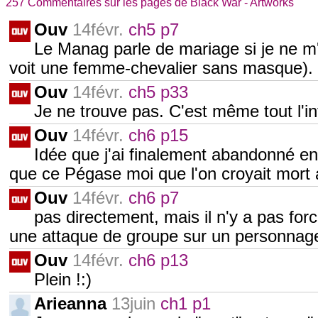
257 Commentaires sur les pages de Black War - Artworks
Ouv
14févr.
ch5 p7
Le Manag parle de mariage si je ne 
voit une femme-chevalier sans masque). 
Ouv
14févr.
ch5 p33
Je ne trouve pas. C'est même tout l'i
Ouv
14févr.
ch6 p15
Idée que j'ai finalement abandonné en 
que ce Pégase moi que l'on croyait mort a
Ouv
14févr.
ch6 p7
pas directement, mais il n'y a pas fo
une attaque de groupe sur un personnage
Ouv
14févr.
ch6 p13
Plein !:)
Arieanna
13juin
ch1 p1