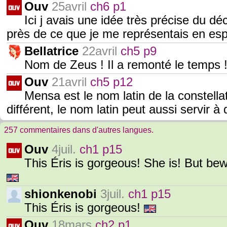
Ouv
25avril
ch6 p1
Ici j avais une idée très précise du dé
près de ce que je me représentais en espr
Bellatrice
22avril
ch5 p9
Nom de Zeus ! Il a remonté le temps 
Ouv
21avril
ch5 p12
Mensa est le nom latin de la constella
différent, le nom latin peut aussi servir à
257 commentaires dans d'autres langues.
Ouv
4juil.
ch1 p15
This Éris is gorgeous! She is! But bew
shionkenobi
3juil.
ch1 p15
This Éris is gorgeous!
Ouv
18mars
ch2 p1