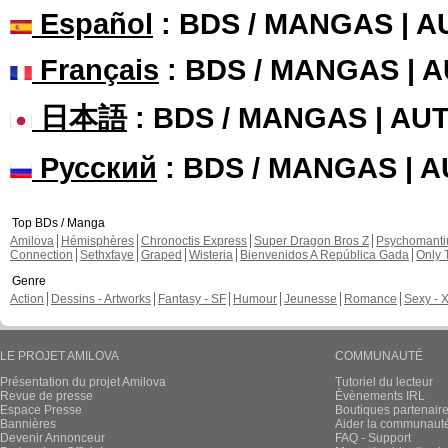
Español
: BDS / MANGAS | 
Français
: BDS / MANGAS | 
日本語
: BDS / MANGAS | A
Русский
: BDS / MANGAS | 
Top BDs / Manga
Amilova
Hémisphères
Chronoctis Express
Super Dragon Bros Z
Psychomant
Connection
Sethxfaye
Graped
Wisteria
Bienvenidos A República Gada
Only 
Genre
Action
Dessins - Artworks
Fantasy - SF
Humour
Jeunesse
Romance
Sexy - 
LE PROJET AMILOVA
COMMUNAUTÉ
Présentation du projet Amilova
Tutoriel du lecteur
Revue de presse
Évènements IRL
Espace Presse
Boutiques partenair
Bannières
Aider la communauté 
Devenir Annonceur
FAQ - Support