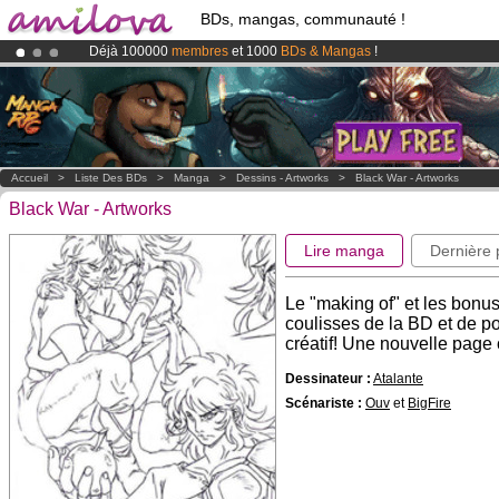
BDs, mangas, communauté !
Déjà 100000
membres
et 1000
BDs & Mangas
!
Abonnement premium: à partir de
3.95 euros
par mois !
Clique ici p
Le
Kickstarter Amilova est désormais lancé
!.
Accueil
>
Liste Des BDs
>
Manga
>
Dessins - Artworks
>
Black War - Artworks
Black War - Artworks
Lire manga
Dernière
Le "making of" et les bonu
coulisses de la BD et de p
créatif! Une nouvelle page
Dessinateur :
Atalante
Scénariste :
Ouv
et
BigFire