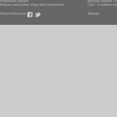
Partenaires Officiels
Monnaie virtuelle : l
Réseau social poker, blogs stats classements
CGU - Conditions d'ut
Follow Amilova on
Sitemap