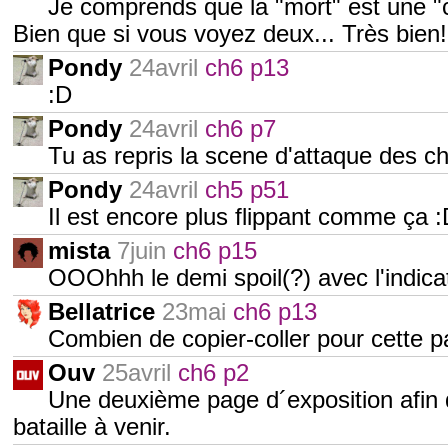
Je comprends que la "mort" est une "cu
Bien que si vous voyez deux... Très bien!
Pondy
24avril
ch6 p13
:D
Pondy
24avril
ch6 p7
Tu as repris la scene d'attaque des ch
Pondy
24avril
ch5 p51
Il est encore plus flippant comme ça 
mista
7juin
ch6 p15
OOOhhh le demi spoil(?) avec l'indicat
Bellatrice
23mai
ch6 p13
Combien de copier-coller pour cette p
Ouv
25avril
ch6 p2
Une deuxième page d´exposition afin d
bataille à venir.