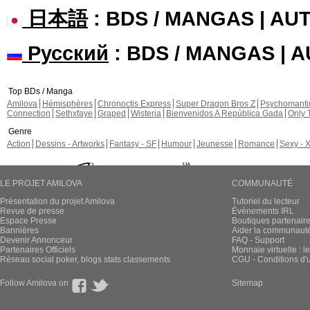
日本語
: BDS / MANGAS | A
Русский
: BDS / MANGAS | 
Top BDs / Manga
Amilova
Hémisphères
Chronoctis Express
Super Dragon Bros Z
Psychomant
Connection
Sethxfaye
Graped
Wisteria
Bienvenidos A República Gada
Only 
Genre
Action
Dessins - Artworks
Fantasy - SF
Humour
Jeunesse
Romance
Sexy - 
LE PROJET AMILOVA
COMMUNAUTÉ
Présentation du projet Amilova
Tutoriel du lecteur
Revue de presse
Évènements IRL
Espace Presse
Boutiques partenair
Bannières
Aider la communauté 
Devenir Annonceur
FAQ - Support
Partenaires Officiels
Monnaie virtuelle : l
Réseau social poker, blogs stats classements
CGU - Conditions d'ut
Follow Amilova on
Sitemap