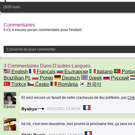
2926 vues
Commentaires
Il n'y a encore aucun commentaire pour l'instant.
Connecte-toi pour commenter
3 Commentaires Dans D'autres Langues.
English
Français
Български
Italiano
Portu
Brazillian Pt.
Polski
Deutsch
Greek
Русский
Türkçe
Česko
România
한국어
Et voici encore un fanart de notre cracheuse de feu préférée, par
Chib
36
Équipe
Byabya~~♥
16/11/2011 14:26:54
hé hé, c'est mon deuxième, bon promis la prochaine fois, ça sera en 
31