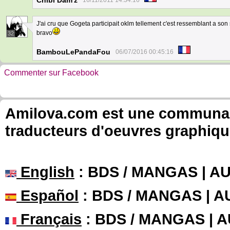
Chibi Dam'z
16/11/2011 14:34:16
J'ai cru que Gogeta participait oklm tellement c'est ressemblant a son 
bravo
32
BambouLePandaFou
06/07/2016 00:45:16
Commenter sur Facebook
Amilova.com est une communauté
traducteurs d'oeuvres graphiqu
English
: BDS / MANGAS | 
Español
: BDS / MANGAS | 
Français
: BDS / MANGAS | 