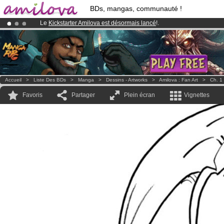
BDs, mangas, communauté !
Le
Kickstarter Amilova est désormais lancé
!.
Déjà 100000
membres
et 1000
BDs & Mangas
!
Abonnement premium: à partir de
3.95 euros
par mois !
Clique ici p
Accueil
>
Liste Des BDs
>
Manga
>
Dessins - Artworks
>
Amilova : Fan Art
>
Ch. 1
Favoris
Partager
Plein écran
Vignettes