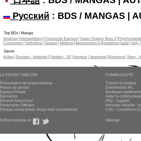
Русский
: BDS / MANGAS | 
Top BDs / Manga
Amilova
Hémisphères
Chronoctis Express
Super Dragon Bros Z
Psychomant
Connection
Sethxfaye
Graped
Wisteria
Bienvenidos A República Gada
Only 
Genre
Action
Dessins - Artworks
Fantasy - SF
Humour
Jeunesse
Romance
Sexy - 
LE PROJET AMILOVA
COMMUNAUTÉ
Présentation du projet Amilova
Tutoriel du lecteur
Revue de presse
Évènements IRL
Espace Presse
Boutiques partenair
Bannières
Aider la communauté 
Devenir Annonceur
FAQ - Support
Partenaires Officiels
Monnaie virtuelle : l
Réseau social poker, blogs stats classements
CGU - Conditions d'ut
Follow Amilova on
Sitemap