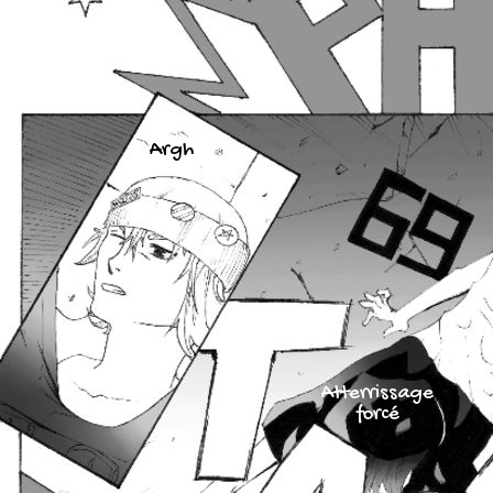
Argh
Atterrissage
forcé