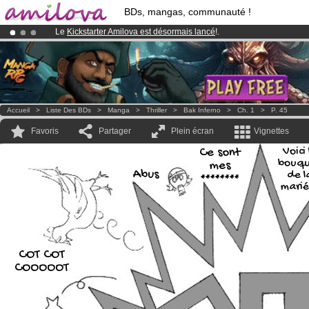
BDs, mangas, communauté !
Le
Kickstarter Amilova est désormais lancé
!.
Déjà 134393
membres
et 1208
BDs & Mangas
!
Abonnement premium: à partir de
3.95 euros
par mois !
Clique ici p
Accueil
>
Liste Des BDs
>
Manga
>
Thriller
>
Bak Inferno
>
Ch. 1
>
P. 45
Favoris
Partager
Plein écran
Vignettes
Ce sont
Voici 
bouqu
mes
Abus
de l
********
marié
COT COT
COOOOOT