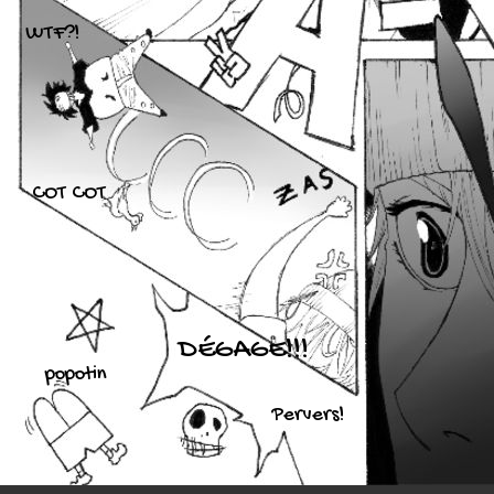
WTF?!
COT COT
DÉGAGE!!!
popotin
Pervers!