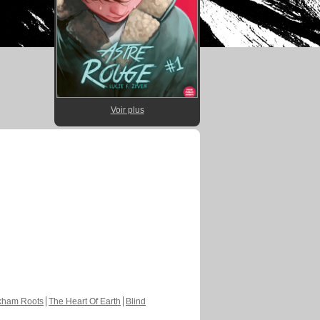
Voir plus
kham Roots
The Heart Of Earth
Blind