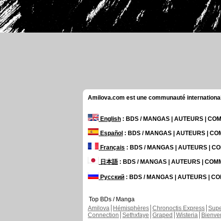
Amilova.com est une communauté internationale 
English
: BDS / MANGAS | AUTEURS | C
Español
: BDS / MANGAS | AUTEURS | C
Français
: BDS / MANGAS | AUTEURS | 
日本語
: BDS / MANGAS | AUTEURS | CO
Русский
: BDS / MANGAS | AUTEURS | 
Top BDs / Manga
Amilova
Hémisphères
Chronoctis Express
Supe
Connection
Sethxfaye
Graped
Wisteria
Bienve