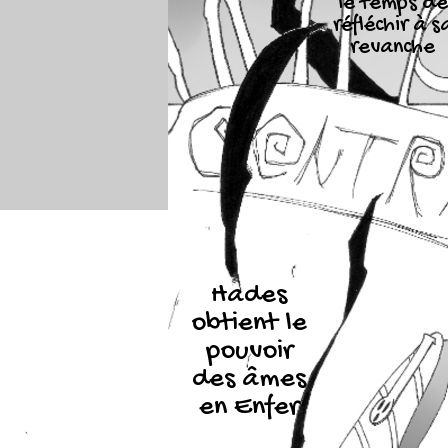
le temps de
réfléchir à s
revanche
Hades
obtient le
pouvoir
des âmes
en Enfer