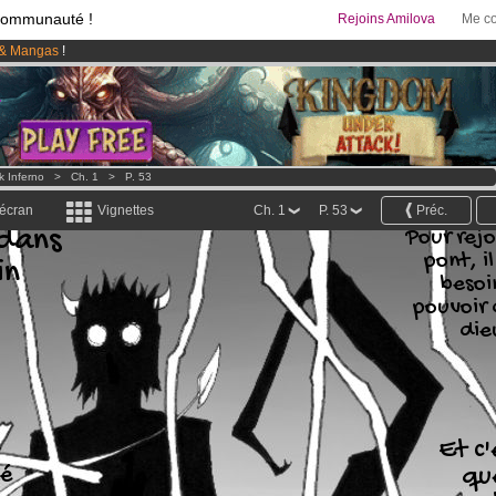
communauté !
Rejoins Amilova
Me co
& Mangas
!
95 euros
par mois !
Clique ici pour t'abonner
 lancé
!.
k Inferno
>
Ch. 1
>
P. 53
 écran
Vignettes
Ch. 1
P. 53
Préc.
 dans
Pour rejo
pont, i
in
besoi
pouvoir 
die
Et c'
né
qu