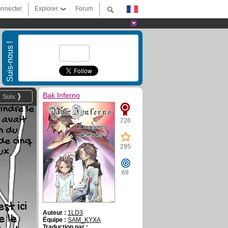
nnecter
Explorer
Forum
Suis-nous !
Bak Inferno
Suiv.
indre le
l avait
726
n du
de cinq
295
ux
68
est ici
Auteur :
1LD3
e le
Équipe :
SAM_KYXA
Traduction par :