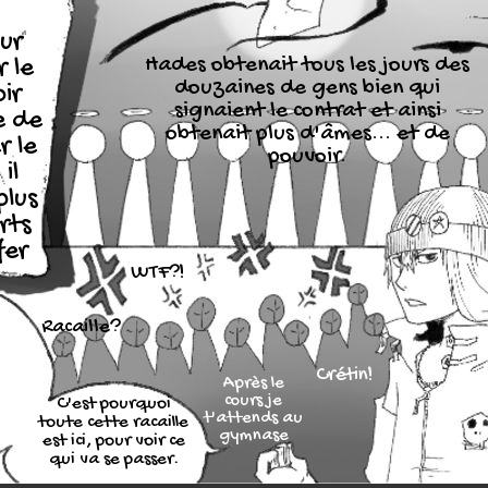
ur
Hades obtenait tous les jours des
r le
douzaines de gens bien qui
ir
signaient le contrat et ainsi
e de
obtenait plus d'âmes... et de
r le
pouvoir.
il
plus
rts
fer
WTF?!
Racaille?
Crétin!
Après le
cours je
C'est pourquoi
t'attends au
toute cette racaille
gymnase
est ici, pour voir ce
qui va se passer.