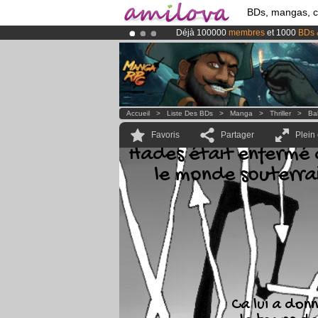
BDs, mangas, 
Déjà 100000
membres
et 1000
BDs 
Abonnement premium: à partir de
3.
Le
Kickstarter Amilova est désormais
Accueil
>
Liste Des BDs
>
Manga
>
Thriller
>
Ba
Favoris
Partager
Plein
Hades était enfermé
le monde souterra
Ca lui a don