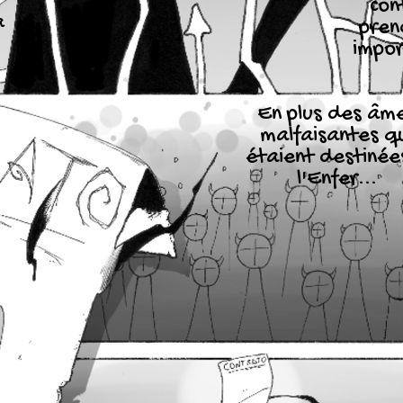
con
a
pren
impo
En plus des âm
malfaisantes q
étaient destinée
l'Enfer...