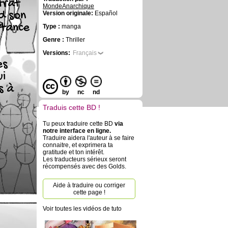
trat
MondeAnarchique
d son
Version originale:
Español
rtance
Type :
manga
Genre :
Thriller
Versions:
Français
es
ui
s à
by
nc
nd
Traduis cette BD !
Tu peux traduire cette BD
via
notre interface en ligne.
Traduire aidera l'auteur à se faire
connaitre, et exprimera ta
gratitude et ton intérêt.
Les traducteurs sérieux seront
récompensés avec des Golds.
Aide à traduire ou corriger
cette page !
Voir toutes les vidéos de tuto