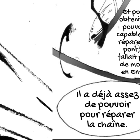
Et po
obteni
pouvo
capabl
répare
pont, 
fallait 
de mo
en En
Il a déjà assez
de pouvoir
pour réparer
la chaîne.