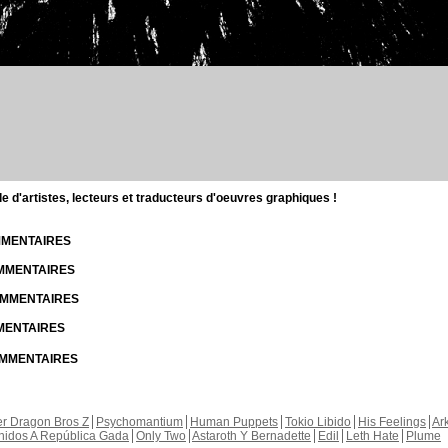
d'artistes, lecteurs et traducteurs d'oeuvres graphiques !
OMMENTAIRES
OMMENTAIRES
COMMENTAIRES
MMENTAIRES
COMMENTAIRES
r Dragon Bros Z
Psychomantium
Human Puppets
Tokio Libido
His Feelings
Ar
nidos A República Gada
Only Two
Astaroth Y Bernadette
Edil
Leth Hate
Plume