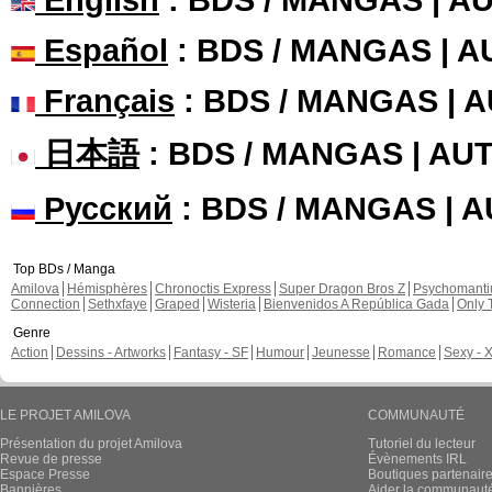
Español
: BDS / MANGAS | 
Français
: BDS / MANGAS | 
日本語
: BDS / MANGAS | A
Русский
: BDS / MANGAS | 
Top BDs / Manga
Amilova
Hémisphères
Chronoctis Express
Super Dragon Bros Z
Psychomant
Connection
Sethxfaye
Graped
Wisteria
Bienvenidos A República Gada
Only 
Genre
Action
Dessins - Artworks
Fantasy - SF
Humour
Jeunesse
Romance
Sexy - 
LE PROJET AMILOVA
COMMUNAUTÉ
Présentation du projet Amilova
Tutoriel du lecteur
Revue de presse
Évènements IRL
Espace Presse
Boutiques partenair
Bannières
Aider la communauté 