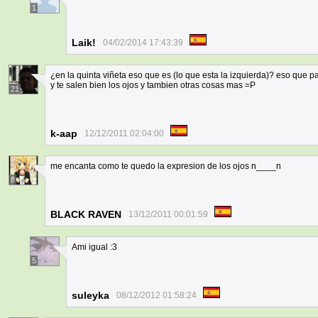
1
Laik!
04/02/2014 17:43:39
¿en la quinta viñeta eso que es (lo que esta la izquierda)? eso que 
y te salen bien los ojos y tambien otras cosas mas =P
21
k-aap
12/12/2011 02:04:00
me encanta como te quedo la expresion de los ojos n____n
8
BLACK RAVEN
13/12/2011 00:01:59
Ami igual :3
5
suleyka
08/12/2012 01:58:24