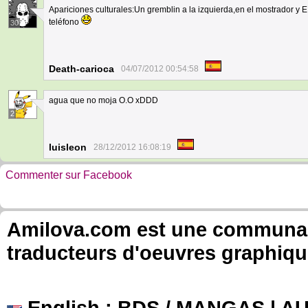
Apariciones culturales:Un gremblin a la izquierda,en el mostrador y E
teléfono
30
Death-carioca
04/07/2012 00:54:58
agua que no moja O.O xDDD
2
luisleon
28/12/2012 16:08:19
Commenter sur Facebook
Amilova.com est une communauté
traducteurs d'oeuvres graphiqu
English
: BDS / MANGAS | 