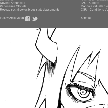
Devenir Annonceur
FAQ - Support
Partenaires Officiels
Monnaie virtuelle : l
Réseau social poker, blogs stats classements
CGU - Conditions d'ut
Follow Amilova on
Sitemap