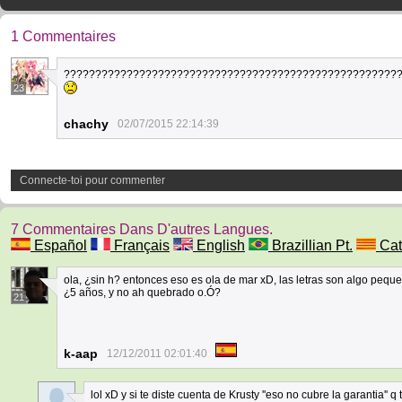
1 Commentaires
?????????????????????????????????????????????????????
23
chachy
02/07/2015 22:14:39
Connecte-toi pour commenter
7 Commentaires Dans D'autres Langues.
Español
Français
English
Brazillian Pt.
Cat
ola, ¿sin h? entonces eso es ola de mar xD, las letras son algo pequeña
¿5 años, y no ah quebrado o.Ó?
21
k-aap
12/12/2011 02:01:40
lol xD y si te diste cuenta de Krusty ''eso no cubre la garantia''