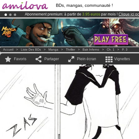
BDs, mangas, communauté !
Abonnement premium: à partir de
3.95 euros
par mois !
Clique ici p
Déjà 134393
membres
et 1208
BDs & Mangas
!
Le
Kickstarter Amilova est désormais lancé
!.
Accueil
>
Liste Des BDs
>
Manga
>
Thriller
>
Bak Inferno
>
Ch. 1
>
P. 3
Favoris
Partager
Plein écran
Vignettes