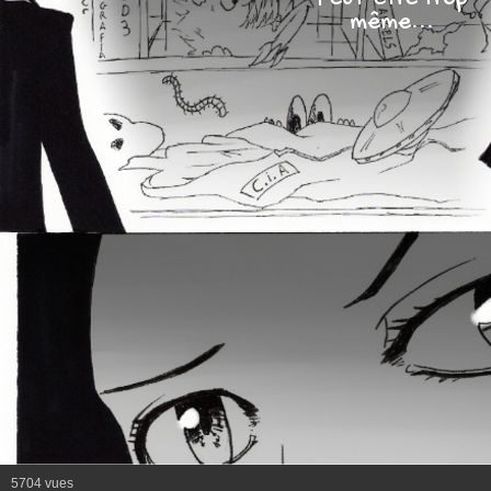
même...
5704 vues