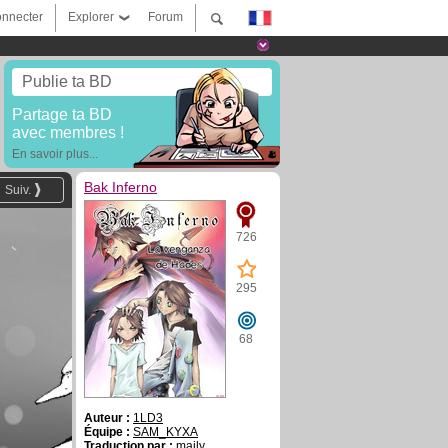
nnecter
Explorer
Forum
Publie ta BD
Partage ta BD
avec membres !
En savoir plus...
Bak Inferno
Suiv.
726
295
68
Auteur :
1LD3
Équipe :
SAM_KYXA
Traduction par :
maily