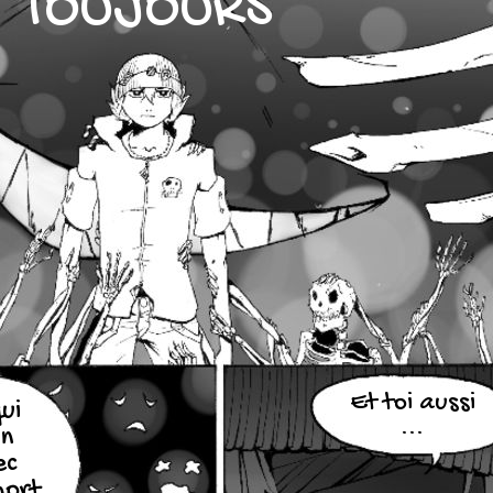
TOUJOURS
Et toi aussi
ui
...
un
ec
mort