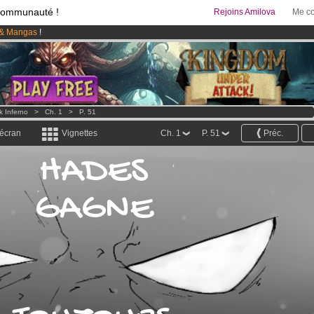
communauté !
Rejoins Amilova
Me co
& Mangas
!
 lancé
!.
95 euros
par mois !
Clique ici pour t'abonner
k Inferno
>
Ch. 1
>
P. 51
 écran
Vignettes
Ch. 1
P. 51
Préc.
HADES
GAGNE