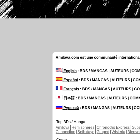
Amilova.com est une communauté internationale 
English
: BDS / MANGAS | AUTEURS | C
Español
: BDS / MANGAS | AUTEURS | C
Français
: BDS / MANGAS | AUTEURS | 
日本語
: BDS / MANGAS | AUTEURS | CO
Русский
: BDS / MANGAS | AUTEURS | 
Top BDs / Manga
Amilova
Hémisphères
Chronoctis Express
Supe
Connection
Sethxfaye
Graped
Wisteria
Bienve