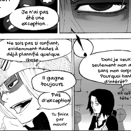
.
Je n'ai pas
été une
exception..
Ne sois pas si confiant,
evidemment Hades à
déjà plannifié quelque
Donc je veux
chose.
seulement mon 
sans mon corp
Pourquoi tan
Il gagne
d'intérêt?
toujours.
Et cet
Pas
tête 
d'exception
Tu finira
par
mourir