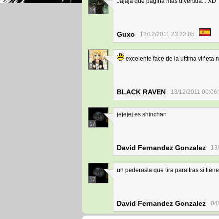
Jajaja que pagina mas divertida... XD
14
Guxo
12/12/2011 23:22:05
excelente face de la ultima viñeta
8
BLACK RAVEN
13/12/2011 00:06
jejejej es shinchan
17
David Fernandez Gonzalez
13
un pederasta que tira para tras si tiene
17
David Fernandez Gonzalez
04