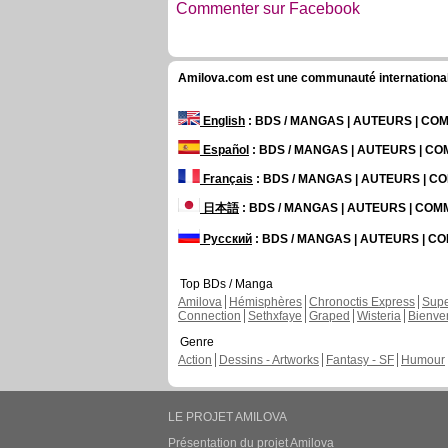
Commenter sur Facebook
Amilova.com est une communauté internationale 
English
: BDS / MANGAS | AUTEURS | C
Español
: BDS / MANGAS | AUTEURS | C
Français
: BDS / MANGAS | AUTEURS | 
日本語
: BDS / MANGAS | AUTEURS | CO
Русский
: BDS / MANGAS | AUTEURS | 
Top BDs / Manga
Amilova
Hémisphères
Chronoctis Express
Supe
Connection
Sethxfaye
Graped
Wisteria
Bienve
Genre
Action
Dessins - Artworks
Fantasy - SF
Humour
LE PROJET AMILOVA
Présentation du projet Amilova