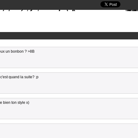
veux un bonbon ? >8B
e c'est quand la suite? :p
 bien ton style x)