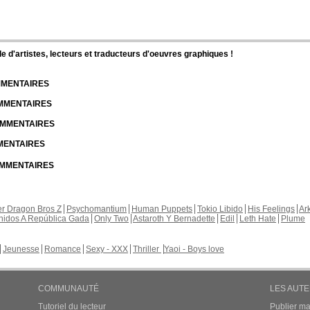
d'artistes, lecteurs et traducteurs d'oeuvres graphiques !
OMMENTAIRES
OMMENTAIRES
COMMENTAIRES
MMENTAIRES
COMMENTAIRES
r Dragon Bros Z
Psychomantium
Human Puppets
Tokio Libido
His Feelings
Ar
nidos A República Gada
Only Two
Astaroth Y Bernadette
Edil
Leth Hate
Plume
Jeunesse
Romance
Sexy - XXX
Thriller
Yaoi - Boys love
COMMUNAUTÉ
LES AUT
Tutoriel du lecteur
Publier m