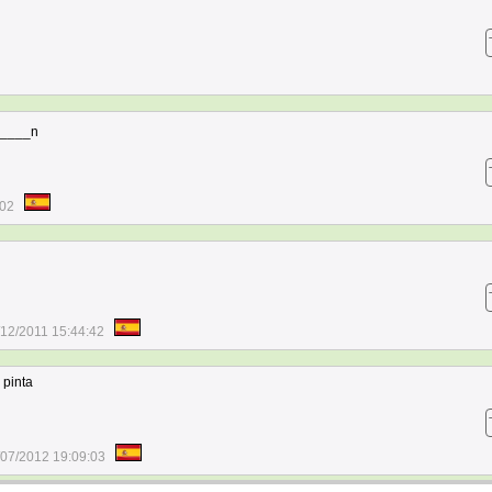
 n____n
:02
/12/2011 15:44:42
 pinta
/07/2012 19:09:03