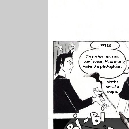
Laisse
Je ne te fais pas
confiance, t'as une
tête de pédophile.
Et tu
sens la
clope.