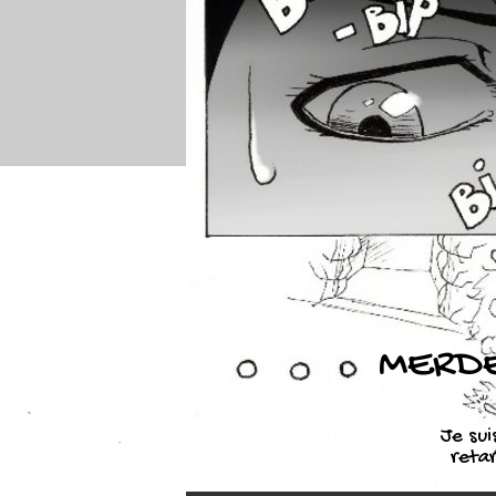
MERDE
Je sui
reta