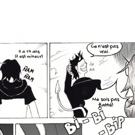
Ce n'est pas
Il a 17 ans
vrai.
(il est mineur)
Ne sois pas
flatté!