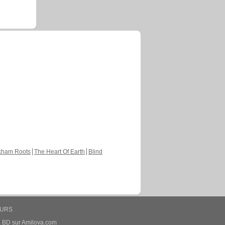
kham Roots
The Heart Of Earth
Blind
EURS
a BD sur Amilova.com