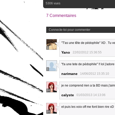
5306 vues
7 Commentaires
Connecte-toi pour commenter
"T'as une tête de pédophile" XD . Tu 
1
Yano
22/02/2012 15:36:55
"t'a une tete de pédophile" !! lol j'ador
1
narimane
14/06/2012 15:35:10
je ne comprend rien a ta BD mais j'aime
14
calyste
01/03/2013 14:13:06
et puis les voix off me font bien rire xD
14