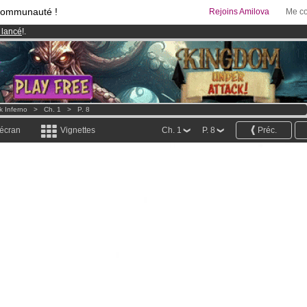
communauté !
Rejoins Amilova
Me co
 lancé
!.
& Mangas
!
95 euros
par mois !
Clique ici pour t'abonner
k Inferno
>
Ch. 1
>
P. 8
 écran
Vignettes
Ch. 1
P. 8
Préc.