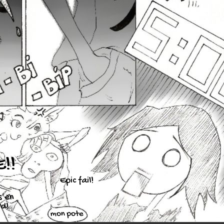
!!
Epic fail!
s en
rd!
mon pote