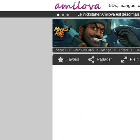
BDs, mangas, 
Le
Kickstarter Amilova est désormais
Déjà 100000
membres
et 1000
BDs 
Abonnement premium: à partir de
3.
Accueil
>
Liste Des BDs
>
Manga
>
Thriller
>
Ba
Favoris
Partager
Plein