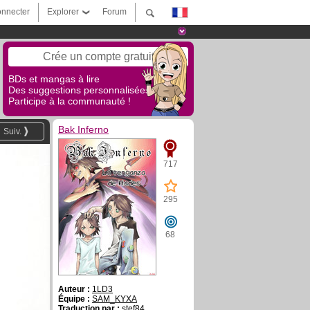
nnecter
Explorer
Forum
Crée un compte gratuit
BDs et mangas à lire
Des suggestions personnalisées !
Participe à la communauté !
Bak Inferno
Suiv.
717
295
68
Auteur :
1LD3
Équipe :
SAM_KYXA
Traduction par :
stef84