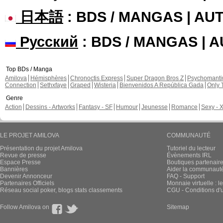
日本語
: BDS / MANGAS | A
Русский
: BDS / MANGAS | 
Top BDs / Manga
Amilova
Hémisphères
Chronoctis Express
Super Dragon Bros Z
Psychomant
Connection
Sethxfaye
Graped
Wisteria
Bienvenidos A República Gada
Only 
Genre
Action
Dessins - Artworks
Fantasy - SF
Humour
Jeunesse
Romance
Sexy - 
LE PROJET AMILOVA
COMMUNAUTÉ
Présentation du projet Amilova
Tutoriel du lecteur
Revue de presse
Évènements IRL
Espace Presse
Boutiques partenair
Bannières
Aider la communauté 
Devenir Annonceur
FAQ - Support
Partenaires Officiels
Monnaie virtuelle : l
Réseau social poker, blogs stats classements
CGU - Conditions d'ut
Follow Amilova on
Sitemap