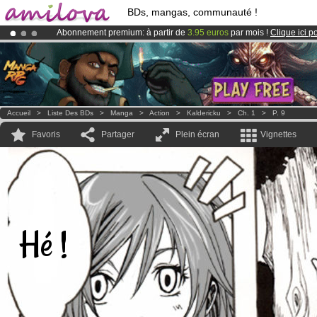
BDs, mangas, communauté !
Abonnement premium: à partir de
3.95 euros
par mois !
Clique ici p
Le
Kickstarter Amilova est désormais lancé
!.
Déjà 100000
membres
et 1000
BDs & Mangas
!
Accueil
>
Liste Des BDs
>
Manga
>
Action
>
Kaldericku
>
Ch. 1
>
P. 9
Favoris
Partager
Plein écran
Vignettes
Hé !