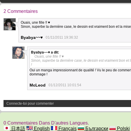
2 Commentaires
Ouais, une fille !! ♥
Sinon, superbe la dernière case, le dessin est vraiment bon et la mis
36
Byabya~~♥
01/11/2011 19:36:32
Byabya~~♥
a dit:
Ouais, une fille !! ♥
15
Sinon, superbe la dernière case, le dessin est vraiment bon et 
!
Oui un manga impressionnant de qualité ! Vu le peu de commentai
dommage !
McLeod
01/12/2011 10:01:54
Connecte-toi pour commenter
0 Commentaires Dans D'autres Langues.
日本語
English
Français
Български
Polski