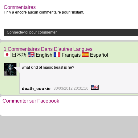
Commentaires
Il n'y a encore aucun commentaire pour l'instant.
Connecte-toi pour commenter
1 Commentaires Dans D'autres Langues.
日本語
English
Français
Español
what kind of magic beast is he?
4
death_cookie
30/03/2012 20:31:16
Commenter sur Facebook