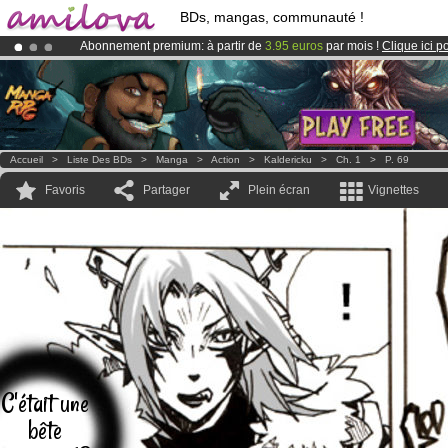
BDs, mangas, communauté !
Abonnement premium: à partir de
3.95 euros
par mois !
Clique ici p
Le
Kickstarter Amilova est désormais lancé
!.
Déjà 100000
membres
et 1000
BDs & Mangas
!
Accueil
>
Liste Des BDs
>
Manga
>
Action
>
Kaldericku
>
Ch. 1
>
P. 69
Favoris
Partager
Plein écran
Vignettes
C'était une
bête