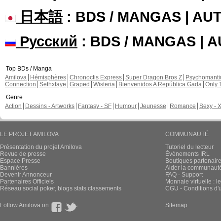
日本語
: BDS / MANGAS | A
Русский
: BDS / MANGAS | 
Top BDs / Manga
Amilova
Hémisphères
Chronoctis Express
Super Dragon Bros Z
Psychomant
Connection
Sethxfaye
Graped
Wisteria
Bienvenidos A República Gada
Only 
Genre
Action
Dessins - Artworks
Fantasy - SF
Humour
Jeunesse
Romance
Sexy - 
LE PROJET AMILOVA
COMMUNAUTÉ
Présentation du projet Amilova
Tutoriel du lecteur
Revue de presse
Évènements IRL
Espace Presse
Boutiques partenair
Bannières
Aider la communauté 
Devenir Annonceur
FAQ - Support
Partenaires Officiels
Monnaie virtuelle : l
Réseau social poker, blogs stats classements
CGU - Conditions d'ut
Follow Amilova on
Sitemap