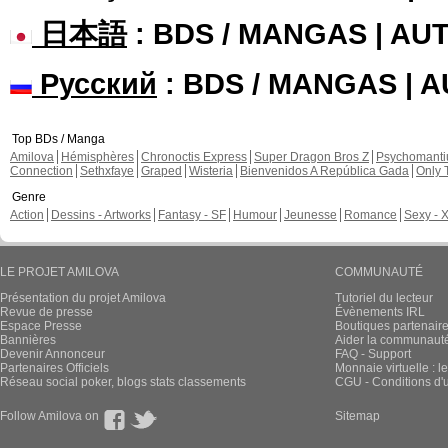
日本語
: BDS / MANGAS | A
Русский
: BDS / MANGAS | 
Top BDs / Manga
Amilova
Hémisphères
Chronoctis Express
Super Dragon Bros Z
Psychomant
Connection
Sethxfaye
Graped
Wisteria
Bienvenidos A República Gada
Only 
Genre
Action
Dessins - Artworks
Fantasy - SF
Humour
Jeunesse
Romance
Sexy - 
LE PROJET AMILOVA
COMMUNAUTÉ
Présentation du projet Amilova
Tutoriel du lecteur
Revue de presse
Évènements IRL
Espace Presse
Boutiques partenair
Bannières
Aider la communauté 
Devenir Annonceur
FAQ - Support
Partenaires Officiels
Monnaie virtuelle : l
Réseau social poker, blogs stats classements
CGU - Conditions d'ut
Follow Amilova on
Sitemap