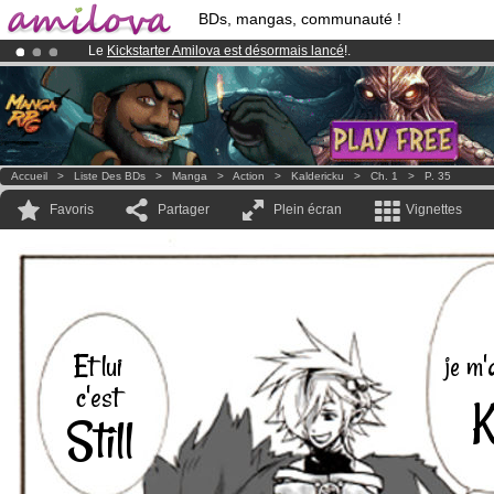
BDs, mangas, communauté !
Le
Kickstarter Amilova est désormais lancé
!.
Abonnement premium: à partir de
3.95 euros
par mois !
Clique ici p
Déjà 100000
membres
et 1000
BDs & Mangas
!
Accueil
>
Liste Des BDs
>
Manga
>
Action
>
Kaldericku
>
Ch. 1
>
P. 35
Favoris
Partager
Plein écran
Vignettes
Et lui
je m'
c'est
K
Still