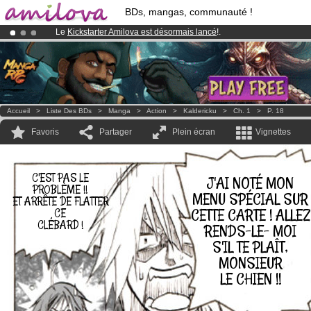
BDs, mangas, communauté !
Le
Kickstarter Amilova est désormais lancé
!.
Déjà 134393
membres
et 1208
BDs & Mangas
!
Abonnement premium: à partir de
3.95 euros
par mois !
Clique ici p
Accueil
>
Liste Des BDs
>
Manga
>
Action
>
Kaldericku
>
Ch. 1
>
P. 18
Favoris
Partager
Plein écran
Vignettes
C'EST PAS LE
J'AI NOTÉ MON
PROBLÈME !!
MENU SPÉCIAL SUR
ET ARRÊTE DE FLATTER
CETTE CARTE ! ALLEZ
CE
CLÉBARD !
RENDS-LE- MOI
S'IL TE PLAÎT,
MONSIEUR
LE CHIEN !!