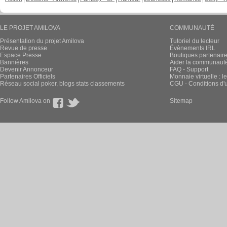
LE PROJET AMILOVA
COMMUNAUTÉ
Présentation du projet Amilova
Tutoriel du lecteur
Revue de presse
Évènements IRL
Espace Presse
Boutiques partenair
Bannières
Aider la communauté 
Devenir Annonceur
FAQ - Support
Partenaires Officiels
Monnaie virtuelle : l
Réseau social poker, blogs stats classements
CGU - Conditions d'ut
Follow Amilova on
Sitemap