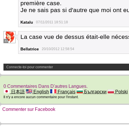
première case.
Je ne sais pas si d'autre que moi ont 
Katalu
07/11/2011 18:51:18
La case vue de dessus était-elle néces
33
Bellatrice
20/10/2012 12:58:54
Connecte-toi pour commenter
0 Commentaires Dans D'autres Langues.
日本語
English
Français
Български
Polski
Il n'y a encore aucun commentaire pour l'instant.
Commenter sur Facebook