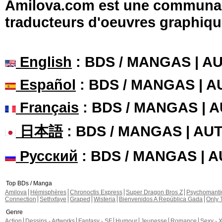
Amilova.com est une communauté
traducteurs d'oeuvres graphiqu
English
: BDS / MANGAS | 
Español
: BDS / MANGAS | 
Français
: BDS / MANGAS | 
日本語
: BDS / MANGAS | A
Русский
: BDS / MANGAS | 
Top BDs / Manga
Amilova
Hémisphères
Chronoctis Express
Super Dragon Bros Z
Psychomant
Connection
Sethxfaye
Graped
Wisteria
Bienvenidos A República Gada
Only 
Genre
Action
Dessins - Artworks
Fantasy - SF
Humour
Jeunesse
Romance
Sexy - 