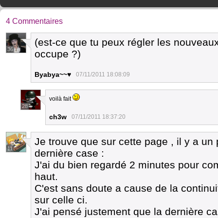
4 Commentaires
(est-ce que tu peux régler les nouveaux
36
occupe ?)
Byabya~~♥
07/11/2011 18:08:09
voilà fait
28
ch3w
07/11/2011 18:37:20
Je trouve que sur cette page , il y a u
11
dernière case :
J'ai du bien regardé 2 minutes pour co
haut.
C'est sans doute a cause de la continu
sur celle ci.
J'ai pensé justement que la dernière ca