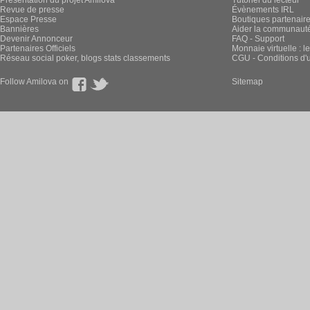
Présentation du projet Amilova
Tutoriel du lecteur
Revue de presse
Évènements IRL
Espace Presse
Boutiques partenair
Bannières
Aider la communauté 
Devenir Annonceur
FAQ - Support
Partenaires Officiels
Monnaie virtuelle : l
Réseau social poker, blogs stats classements
CGU - Conditions d'ut
Follow Amilova on
Sitemap