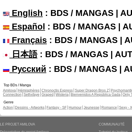
English
: BDS / MANGAS | 
Español
: BDS / MANGAS | 
Français
: BDS / MANGAS | 
日本語
: BDS / MANGAS | A
Русский
: BDS / MANGAS | 
Top BDs / Manga
Amilova
Hémisphères
Chronoctis Express
Super Dragon Bros Z
Psychomant
Connection
Sethxfaye
Graped
Wisteria
Bienvenidos A República Gada
Only 
Genre
Action
Dessins - Artworks
Fantasy - SF
Humour
Jeunesse
Romance
Sexy - 
LE PROJET AMILOVA
COMMUNAUTÉ