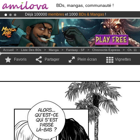
BDs, mangas, communauté !
Déjà 100000
membres
et 1000
BDs & Mangas
!
Abonnement premium: à partir de
3.95 euros
par mois !
Clique ici p
Le
Kickstarter Amilova est désormais lancé
!.
Accueil
>
Liste Des BDs
>
Manga
>
Fantasy - SF
>
Chronoctis Express
>
Ch. 11
Favoris
Partager
Plein écran
Vignettes