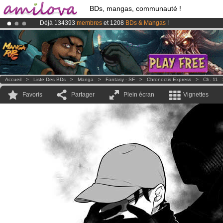
BDs, mangas, communauté !
Déjà 134393
membres
et 1208
BDs & Mangas
!
Le
Kickstarter Amilova est désormais lancé
!.
Abonnement premium: à partir de
3.95 euros
par mois !
Clique ici p
Accueil
>
Liste Des BDs
>
Manga
>
Fantasy - SF
>
Chronoctis Express
>
Ch. 11
Favoris
Partager
Plein écran
Vignettes