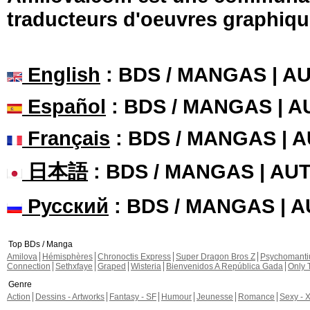
traducteurs d'oeuvres graphiqu
English
: BDS / MANGAS | 
Español
: BDS / MANGAS | 
Français
: BDS / MANGAS | 
日本語
: BDS / MANGAS | A
Русский
: BDS / MANGAS | 
Top BDs / Manga
Amilova
Hémisphères
Chronoctis Express
Super Dragon Bros Z
Psychomant
Connection
Sethxfaye
Graped
Wisteria
Bienvenidos A República Gada
Only 
Genre
Action
Dessins - Artworks
Fantasy - SF
Humour
Jeunesse
Romance
Sexy - 