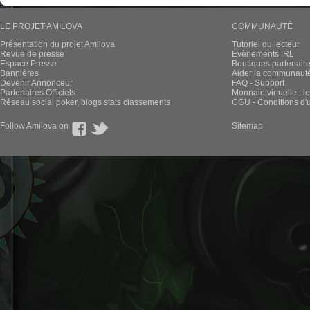
LE PROJET AMILOVA
COMMUNAUTÉ
Présentation du projet Amilova
Tutoriel du lecteur
Revue de presse
Évènements IRL
Espace Presse
Boutiques partenair
Bannières
Aider la communauté 
Devenir Annonceur
FAQ - Support
Partenaires Officiels
Monnaie virtuelle : l
Réseau social poker, blogs stats classements
CGU - Conditions d'ut
Follow Amilova on
Sitemap