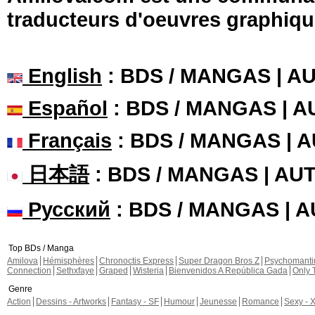
traducteurs d'oeuvres graphiqu
English
: BDS / MANGAS | 
Español
: BDS / MANGAS | 
Français
: BDS / MANGAS | 
日本語
: BDS / MANGAS | A
Русский
: BDS / MANGAS | 
Top BDs / Manga
Amilova
Hémisphères
Chronoctis Express
Super Dragon Bros Z
Psychomant
Connection
Sethxfaye
Graped
Wisteria
Bienvenidos A República Gada
Only 
Genre
Action
Dessins - Artworks
Fantasy - SF
Humour
Jeunesse
Romance
Sexy - 