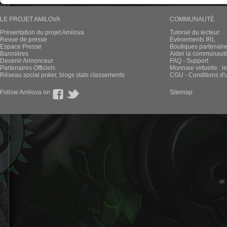
LE PROJET AMILOVA
COMMUNAUTÉ
Présentation du projet Amilova
Tutoriel du lecteur
Revue de presse
Évènements IRL
Espace Presse
Boutiques partenair
Bannières
Aider la communauté 
Devenir Annonceur
FAQ - Support
Partenaires Officiels
Monnaie virtuelle : l
Réseau social poker, blogs stats classements
CGU - Conditions d'ut
Follow Amilova on
Sitemap