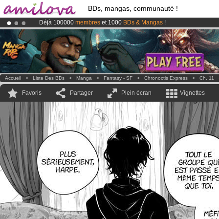
BDs, mangas, communauté !
Déjà 100000
membres
et 1000
BDs & Mangas
!
Abonnement premium: à partir de
3.95 euros
par mois !
Clique ici p
Le
Kickstarter Amilova est désormais lancé
!.
Accueil
>
Liste Des BDs
>
Manga
>
Fantasy - SF
>
Chronoctis Express
>
Ch. 11
Favoris
Partager
Plein écran
Vignettes