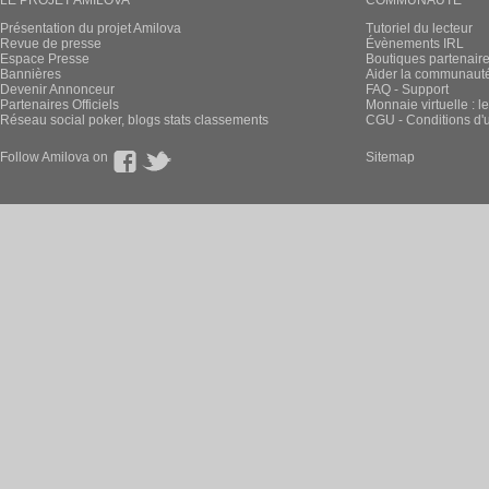
LE PROJET AMILOVA
COMMUNAUTÉ
Présentation du projet Amilova
Tutoriel du lecteur
Revue de presse
Évènements IRL
Espace Presse
Boutiques partenair
Bannières
Aider la communauté 
Devenir Annonceur
FAQ - Support
Partenaires Officiels
Monnaie virtuelle : l
Réseau social poker, blogs stats classements
CGU - Conditions d'ut
Follow Amilova on
Sitemap