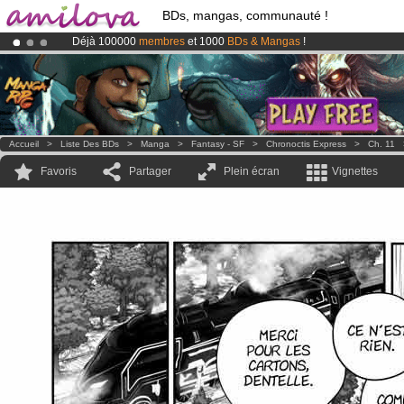
BDs, mangas, communauté !
Déjà 100000
membres
et 1000
BDs & Mangas
!
Abonnement premium: à partir de
3.95 euros
par mois !
Clique ici p
Le
Kickstarter Amilova est désormais lancé
!.
Accueil
>
Liste Des BDs
>
Manga
>
Fantasy - SF
>
Chronoctis Express
>
Ch. 11
Favoris
Partager
Plein écran
Vignettes