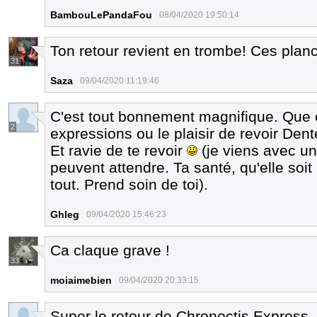
BambouLePandaFou
08/04/2020 19:50:14
Ton retour revient en trombe! Ces plan
31
Saza
09/04/2020 11:19:46
C'est tout bonnement magnifique. Que c
2
expressions ou le plaisir de revoir Dent
Et ravie de te revoir
(je viens avec un
peuvent attendre. Ta santé, qu'elle soi
tout. Prend soin de toi).
Ghleg
09/04/2020 15:46:23
Ca claque grave !
33
moiaimebien
09/04/2020 20:33:15
Super le retour de Chronoctis Express, c