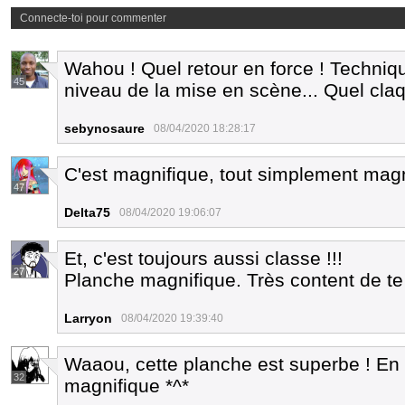
Connecte-toi pour commenter
Wahou ! Quel retour en force ! Techni
45
niveau de la mise en scène... Quel claq
sebynosaure
08/04/2020 18:28:17
C'est magnifique, tout simplement mag
47
Delta75
08/04/2020 19:06:07
Et, c'est toujours aussi classe !!!
27
Planche magnifique. Très content de te
Larryon
08/04/2020 19:39:40
Waaou, cette planche est superbe ! En p
32
magnifique *^*