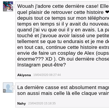
Wouah j'adore cette dernière case! El
11
quel plaisir de retrouver cette histoire
depuis tout ce temps sur mon téléphon
temps en temps si il y avait du nouveau
quand j'ai vu que oui il y en avais. L
touché et j'avoue avoir laissé une peti
tellement se que tu endurais et je me d
en tout cas, continue cette histoire ext
envie de faire un cosplay de Alex (oups
énorme??? XD ). Oh oui dernière chose
Instagram peut-être?
Akiyona
19/04/2020 08:27:44
La dernière casse est absolument magni
6
son aussi mais celle là elle claque vrai
Nahy
23/04/2020 15:18:35