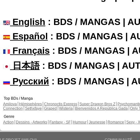
English
: BDS / MANGAS | 
Español
: BDS / MANGAS | 
Français
: BDS / MANGAS | 
日本語
: BDS / MANGAS | A
Русский
: BDS / MANGAS | 
Top BDs / Manga
Amilova
Hémisphères
Chronoctis Express
Super Dragon Bros Z
Psychomant
Connection
Sethxfaye
Graped
Wisteria
Bienvenidos A República Gada
Only 
Genre
Action
Dessins - Artworks
Fantasy - SF
Humour
Jeunesse
Romance
Sexy - 