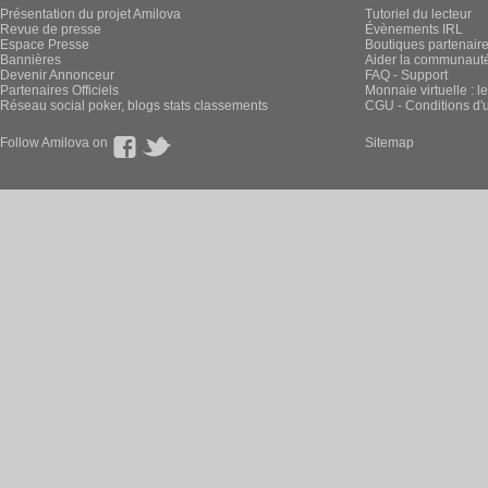
Présentation du projet Amilova
Tutoriel du lecteur
Revue de presse
Évènements IRL
Espace Presse
Boutiques partenair
Bannières
Aider la communauté 
Devenir Annonceur
FAQ - Support
Partenaires Officiels
Monnaie virtuelle : l
Réseau social poker, blogs stats classements
CGU - Conditions d'ut
Follow Amilova on
Sitemap