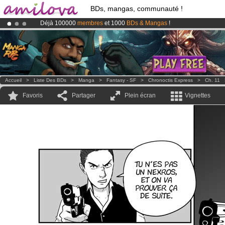
BDs, mangas, communauté !
Déjà 100000
membres
et 1000
BDs & Mangas
!
Abonnement premium: à partir de
3.95 euros
par mois !
Clique ici p
Le
Kickstarter Amilova est désormais lancé
!.
Accueil
>
Liste Des BDs
>
Manga
>
Fantasy - SF
>
Chronoctis Express
>
Ch. 11
Favoris
Partager
Plein écran
Vignettes