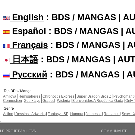
English
: BDS / MANGAS | 
Español
: BDS / MANGAS | 
Français
: BDS / MANGAS | 
日本語
: BDS / MANGAS | A
Русский
: BDS / MANGAS | 
Top BDs / Manga
Amilova
Hémisphères
Chronoctis Express
Super Dragon Bros Z
Psychomant
Connection
Sethxfaye
Graped
Wisteria
Bienvenidos A República Gada
Only 
Genre
Action
Dessins - Artworks
Fantasy - SF
Humour
Jeunesse
Romance
Sexy - 
LE PROJET AMILOVA
COMMUNAUTÉ