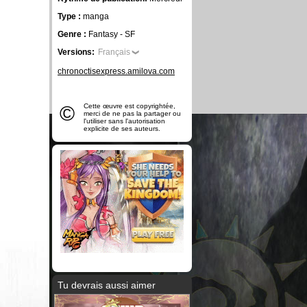
Type :
manga
Genre :
Fantasy - SF
Versions:
Français
chronoctisexpress.amilova.com
©
Cette œuvre est copyrightée,
merci de ne pas la partager ou
l'utiliser sans l'autorisation
explicite de ses auteurs.
Tu devrais aussi aimer