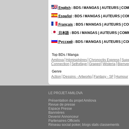
English
: BDS / MANGAS | AUTEURS | C
Español
: BDS / MANGAS | AUTEURS | C
Français
: BDS / MANGAS | AUTEURS | 
日本語
: BDS / MANGAS | AUTEURS | CO
Русский
: BDS / MANGAS | AUTEURS | 
Top BDs / Manga
Amilova
Hémisphères
Chronoctis Express
Supe
Connection
Sethxfaye
Graped
Wisteria
Bienve
Genre
Action
Dessins - Artworks
Fantasy - SF
Humour
LE PROJET AMILOVA
Présentation du projet Amilova
Revue de presse
Espace Presse
Bannières
Devenir Annonceur
Partenaires Officiels
Réseau social poker, blogs stats classements