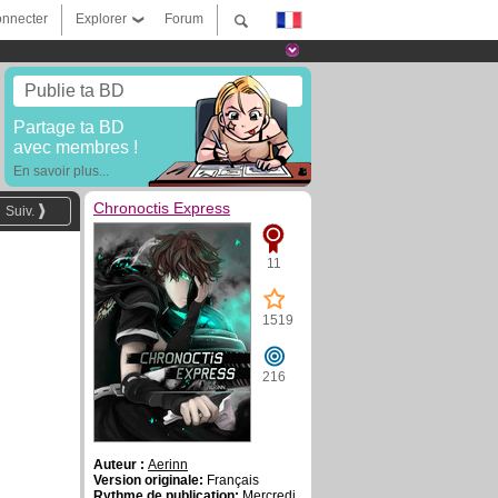
nnecter
Explorer
Forum
Publie ta BD
Partage ta BD
avec membres !
En savoir plus...
Chronoctis Express
Suiv.
11
1519
216
Auteur :
Aerinn
Version originale:
Français
Rythme de publication:
Mercredi