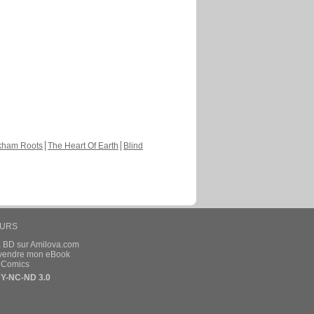
kham Roots
The Heart Of Earth
Blind
EURS
a BD sur Amilova.com
t vendre mon eBook
e Comics
Y-NC-ND 3.0