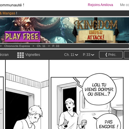
communauté !
Rejoins Amilova
Me co
& Mangas
!
95 euros
par mois !
Clique ici pour t'abonner
 lancé
!.
>
Chronoctis Express
>
Ch. 11
>
P. 33
 écran
Vignettes
Ch. 11
P. 33
Préc.