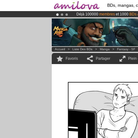
BDs, mangas, 
Déjà 100000
membres
et 1000
BDs 
Abonnement premium: à partir de
3.
Le
Kickstarter Amilova est désormais
Accueil
>
Liste Des BDs
>
Manga
>
Fantasy - SF
Favoris
Partager
Plein