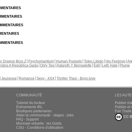
OMMENTAIRES
OMMENTAIRES
COMMENTAIRES
MMENTAIRES
COMMENTAIRES
r Dragon Bros Z
Psychomantium
Human Puppets
Tokio Libido
His Feelings
Ar
nidos A República Gada
Only Two
Astaroth Y Bernadette
Edil
Leth Hate
Plume
Jeunesse
Romance
Sexy - XXX
Thriller
Yaoi - Boys love
COMMUNAUTÉ
LES AUT
Tutoriel du lecteur
Publier m
Évènements IRL
Publier e
Boutiques partenaires
Fair Trad
Aider la communauté - stages - jobs
CC B
FAQ - Support
Monnaie virtuelle : les Golds
CGU - Conditions d'utilisation