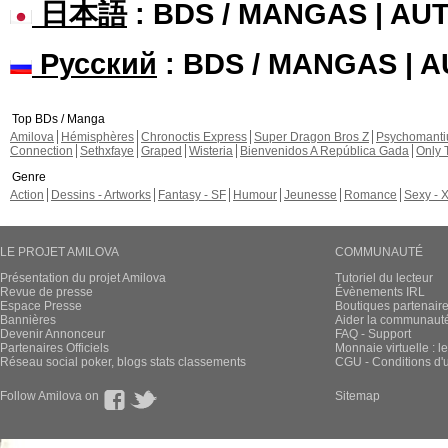
日本語
: BDS / MANGAS | A
Русский
: BDS / MANGAS | 
Top BDs / Manga
Amilova
Hémisphères
Chronoctis Express
Super Dragon Bros Z
Psychomant
Connection
Sethxfaye
Graped
Wisteria
Bienvenidos A República Gada
Only 
Genre
Action
Dessins - Artworks
Fantasy - SF
Humour
Jeunesse
Romance
Sexy - 
LE PROJET AMILOVA
COMMUNAUTÉ
Présentation du projet Amilova
Tutoriel du lecteur
Revue de presse
Évènements IRL
Espace Presse
Boutiques partenair
Bannières
Aider la communauté 
Devenir Annonceur
FAQ - Support
Partenaires Officiels
Monnaie virtuelle : l
Réseau social poker, blogs stats classements
CGU - Conditions d'ut
Follow Amilova on
Sitemap