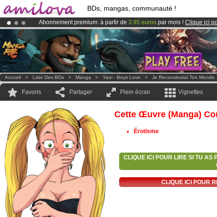
BDs, mangas, communauté !
Abonnement premium: à partir de
3.95 euros
par mois !
Clique ici p
Déjà 100000
membres
et 1000
BDs & Mangas
!
Le
Kickstarter Amilova est désormais lancé
!.
Accueil
>
Liste Des BDs
>
Manga
>
Yaoi - Boys Love
>
Je Reconstruirai Ton Monde
Favoris
Partager
Plein écran
Vignettes
Cette Œuvre (manga) Con
Érotisme
CLIQUE ICI POUR LIRE SI TU A
CLIQUE ICI POUR 