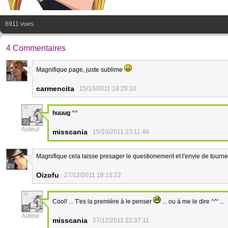
6911 vues
4 Commentaires
Magnifique page, juste sublime
27
carmencita
15/10/2011 18:20:10
huuug
^^
25
Auteur
misscania
15/10/2011 23:11:46
Magnifique cela laisse presager le questionement et l'envie de tourner
29
Oizofu
27/12/2011 18:15:22
Cool! ... T'es la première à le penser
... ou à me le dire ^^' ...
25
Auteur
misscania
27/12/2011 22:37:11