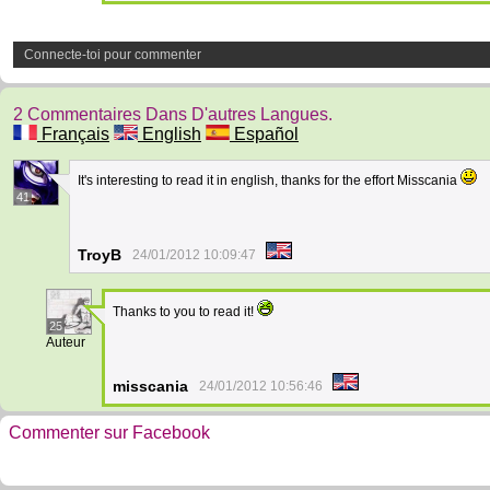
Connecte-toi pour commenter
2 Commentaires Dans D'autres Langues.
Français
English
Español
It's interesting to read it in english, thanks for the effort Misscania
41
TroyB
24/01/2012 10:09:47
Thanks to you to read it!
25
Auteur
misscania
24/01/2012 10:56:46
Commenter sur Facebook