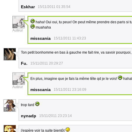
Eskhar
15/11/2011 01:35:54
haha! Oui oui, tu peux! On peut même prendre des paris si tu ve
25
muahaha
Auteur
misscania
15/11/2011 11:43:23
Ton petit bonhomme en bas à gauche me fait rire, va savoir pourquoi, 
1
Fu.
15/11/2011 20:29:27
En plus, imagine que je fais la même tête qd je le vois!
haha
25
Auteur
misscania
15/11/2011 23:16:09
trop tard
54
nynadp
15/11/2011 23:23:14
j'espère voir la suite bientôt