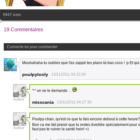
6947 vues
19 Commentaires
Connecte-toi pour commenter
Mouhahaha tu oublies que t'as zappé tes plans là-bas coco ! :p Et qui
31
poulpytooly
13/11/2011 04:22:00
^^ on se le demande ...
25
Auteur
misscania
13/11/2011 04:27:30
Poulpy-chan, qu'est ce que tu fais encore debout à cette heure
25
Bon ca me fait plaisir que tu restes éveillée spécialement pour v
Auteur
faut pas te ruiner la santé hein! =)