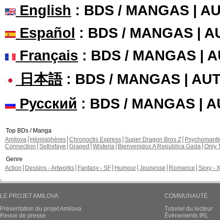
English
: BDS / MANGAS | 
Español
: BDS / MANGAS | 
Français
: BDS / MANGAS | 
日本語
: BDS / MANGAS | A
Русский
: BDS / MANGAS | 
Top BDs / Manga
Amilova
Hémisphères
Chronoctis Express
Super Dragon Bros Z
Psychomant
Connection
Sethxfaye
Graped
Wisteria
Bienvenidos A República Gada
Only 
Genre
Action
Dessins - Artworks
Fantasy - SF
Humour
Jeunesse
Romance
Sexy - 
LE PROJET AMILOVA
COMMUNAUTÉ
Présentation du projet Amilova
Tutoriel du lecteur
Revue de presse
Évènements IRL