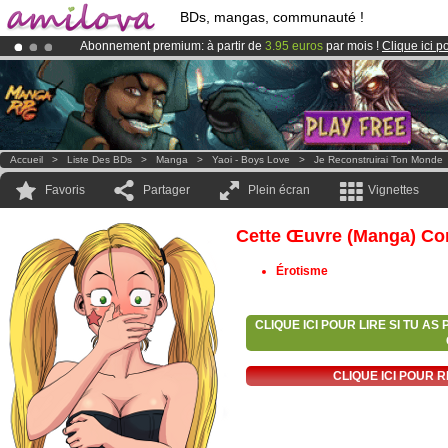
BDs, mangas, communauté !
Abonnement premium: à partir de
3.95 euros
par mois !
Clique ici p
Déjà 100000
membres
et 1000
BDs & Mangas
!
Le
Kickstarter Amilova est désormais lancé
!.
Accueil
>
Liste Des BDs
>
Manga
>
Yaoi - Boys Love
>
Je Reconstruirai Ton Monde
Favoris
Partager
Plein écran
Vignettes
Cette Œuvre (manga) Con
Érotisme
CLIQUE ICI POUR LIRE SI TU A
CLIQUE ICI POUR 