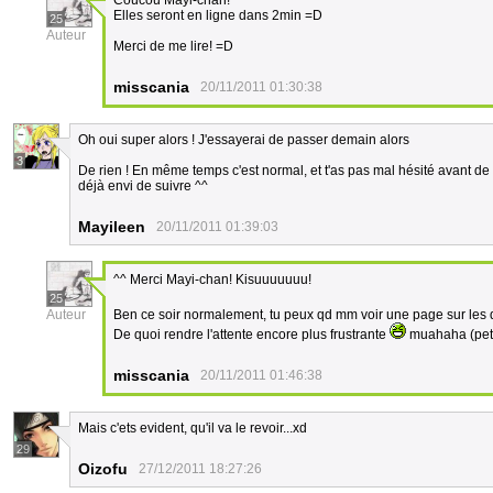
Coucou Mayi-chan! ^^
Elles seront en ligne dans 2min =D
25
Auteur
Merci de me lire! =D
misscania
20/11/2011 01:30:38
Oh oui super alors ! J'essayerai de passer demain alors
3
De rien ! En même temps c'est normal, et t'as pas mal hésité avant de t
déjà envi de suivre ^^
Mayileen
20/11/2011 01:39:03
^^ Merci Mayi-chan! Kisuuuuuuu!
25
Auteur
Ben ce soir normalement, tu peux qd mm voir une page sur les
De quoi rendre l'attente encore plus frustrante
muahaha (petit
misscania
20/11/2011 01:46:38
Mais c'ets evident, qu'il va le revoir...xd
29
Oizofu
27/12/2011 18:27:26