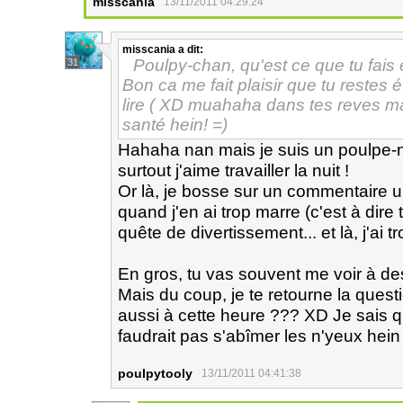
misscania
13/11/2011 04:29:24
misscania
a dit:
Poulpy-chan, qu'est ce que tu fais
31
Bon ca me fait plaisir que tu restes
lire ( XD muahaha dans tes reves ma D
santé hein! =)
Hahaha nan mais je suis un poulpe-no
surtout j'aime travailler la nuit !
Or là, je bosse sur un commentaire ult
quand j'en ai trop marre (c'est à dire
quête de divertissement... et là, j'ai 
En gros, tu vas souvent me voir à de
Mais du coup, je te retourne la questi
aussi à cette heure ??? XD Je sais que
faudrait pas s'abîmer les n'yeux hein 
poulpytooly
13/11/2011 04:41:38