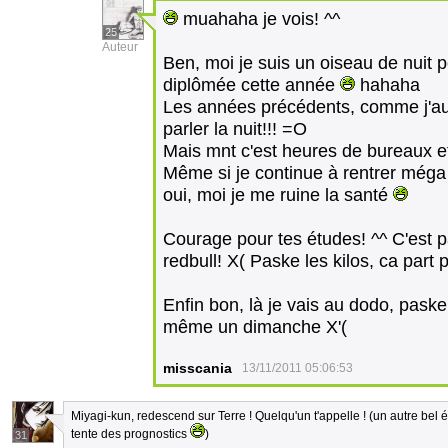
muahaha je vois! ^^
25
Auteur
Ben, moi je suis un oiseau de nuit péri
diplômée cette année
hahaha
Les années précédents, comme j'aur
parler la nuit!!! =O
Mais mnt c'est heures de bureaux et
Même si je continue à rentrer méga t
oui, moi je me ruine la santé
Courage pour tes études! ^^ C'est pas
redbull! X( Paske les kilos, ca part 
Enfin bon, là je vais au dodo, paske
même un dimanche X'(
misscania
13/11/2011 05:06:53
Miyagi-kun, redescend sur Terre ! Quelqu'un t'appelle ! (un autre bel é
tente des prognostics
)
31