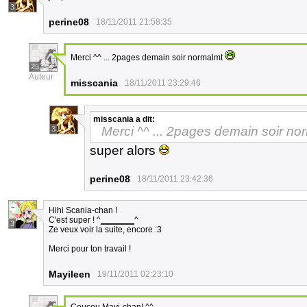
3
perine08
18/11/2011 21:58:35
Merci ^^ ... 2pages demain soir normalmt
25
Auteur
misscania
18/11/2011 23:29:46
misscania
a dit:
Merci ^^ ... 2pages demain soir n
3
super alors
perine08
18/11/2011 23:42:36
Hihi Scania-chan !
C'est super ! ^
_______
^
3
Ze veux voir la suite, encore :3
Merci pour ton travail !
Mayileen
19/11/2011 02:23:10