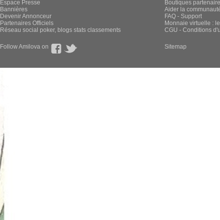
Espace Presse
Boutiques partenair
Bannières
Aider la communauté 
Devenir Annonceur
FAQ - Support
Partenaires Officiels
Monnaie virtuelle : l
Réseau social poker, blogs stats classements
CGU - Conditions d'ut
Follow Amilova on
Sitemap