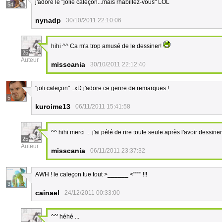
j'adore le "jolie caleçon...mais rhabillez-vous" LOL
54
nynadp
30/10/2011 22:10:06
hihi ^^ Ca m'a trop amusé de le dessiner!
25
Auteur
misscania
30/10/2011 22:12:40
"joli caleçon" ..xD j'adore ce genre de remarques !
5
kuroime13
06/11/2011 15:41:58
^^ hihi merci ... j'ai pété de rire toute seule après l'avoir dessine
25
Auteur
misscania
06/11/2011 23:37:32
AWH ! le caleçon tue tout >
______
<"""" !!!
3
cainael
24/12/2011 00:33:00
^^' héhé ...