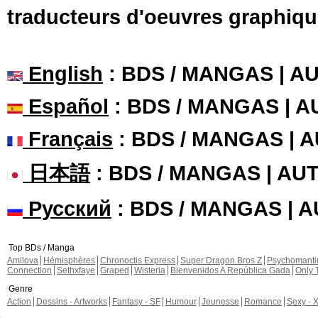
traducteurs d'oeuvres graphiqu
English
: BDS / MANGAS | 
Español
: BDS / MANGAS | 
Français
: BDS / MANGAS | 
日本語
: BDS / MANGAS | A
Русский
: BDS / MANGAS | 
Top BDs / Manga
Amilova
Hémisphères
Chronoctis Express
Super Dragon Bros Z
Psychomant
Connection
Sethxfaye
Graped
Wisteria
Bienvenidos A República Gada
Only 
Genre
Action
Dessins - Artworks
Fantasy - SF
Humour
Jeunesse
Romance
Sexy - 