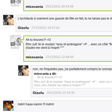
25
Auteur
misscania
25/12/2011 00:43:48
L'architacte à vraiment une gueule de fille en fait, tu ne laisse pas le 
29
Oizofu
27/12/2011 18:23:26
Ah tu trouves?! =O
25
Rho zut! Je le voulais "sexy et androgyne" =P ... avec un côté "flu
Auteur
d'autre me vient à l'esprit ^^"
misscania
27/12/2011 22:48:03
non, ne t'inquietes pas, j'ai parfaitement compris le concep
misscania
a dit:
29
Ah tu trouves?! =O
Rho zut! Je le voulais "sexy et androgyne" =P ... avec un cô
mais rien d'autre me vient à l'esprit ^^"
Oizofu
28/12/2011 15:34:35
mdrrr haaa nannn !!! mdrrrr
22