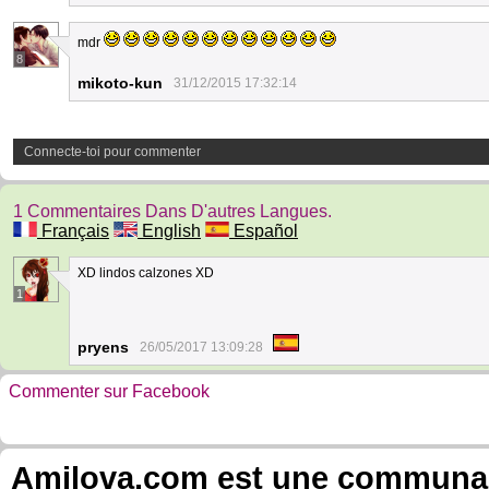
mdr
8
mikoto-kun
31/12/2015 17:32:14
Connecte-toi pour commenter
1 Commentaires Dans D'autres Langues.
Français
English
Español
XD lindos calzones XD
1
pryens
26/05/2017 13:09:28
Commenter sur Facebook
Amilova.com est une communauté