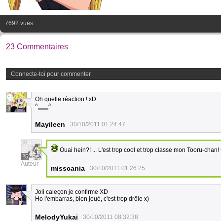
7692 vues
23 Commentaires
Connecte-toi pour commenter
Oh quelle réaction ! xD
^
___
^
3
Mayileen
30/10/2011 01:24:47
Ouai hein?! ... L'est trop cool et trop classe mon Tooru-chan! 
25
Auteur
misscania
30/10/2011 01:26:25
Joli caleçon je confirme XD
Ho l'embarras, bien joué, c'est trop drôle x)
13
MelodyYukai
30/10/2011 08:32:38