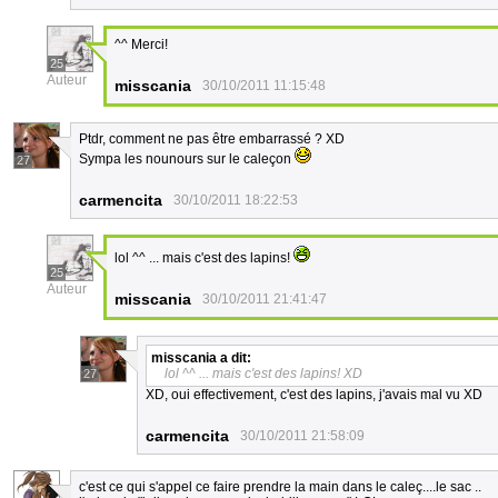
^^ Merci!
25
Auteur
misscania
30/10/2011 11:15:48
Ptdr, comment ne pas être embarrassé ? XD
Sympa les nounours sur le caleçon
27
carmencita
30/10/2011 18:22:53
lol ^^ ... mais c'est des lapins!
25
Auteur
misscania
30/10/2011 21:41:47
misscania
a dit:
lol ^^ ... mais c'est des lapins! XD
27
XD, oui effectivement, c'est des lapins, j'avais mal vu XD
carmencita
30/10/2011 21:58:09
c'est ce qui s'appel ce faire prendre la main dans le caleç....le sac ..