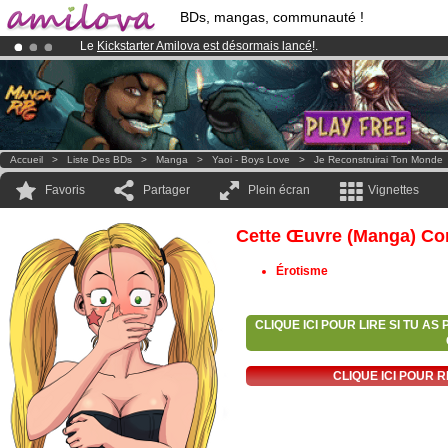
BDs, mangas, communauté !
Le
Kickstarter Amilova est désormais lancé
!.
Déjà 134393
membres
et 1208
BDs & Mangas
!
Abonnement premium: à partir de
3.95 euros
par mois !
Clique ici p
Accueil
>
Liste Des BDs
>
Manga
>
Yaoi - Boys Love
>
Je Reconstruirai Ton Monde
Favoris
Partager
Plein écran
Vignettes
Cette Œuvre (manga) Con
Érotisme
CLIQUE ICI POUR LIRE SI TU A
CLIQUE ICI POUR 