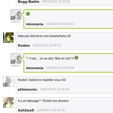
Bugg-Badiie
28/12/2011 15:25:55
25
Auteur
misscania
15/02/2012 20:45:10
total pas discret le mec bwahahaha xD
31
Keiden
15/02/2012 20:05:52
^^ Il est ... on va dire "tête en l'air"?!
25
Auteur
misscania
15/02/2012 20:45:36
Roder! J'adore le rhabiller vous XD
17
ptitesouris-
24/01/2013 21:20:39
Il a un tatouage^^ Et bien les dessins
9
Ash2wolf
11/06/2013 08:24:39