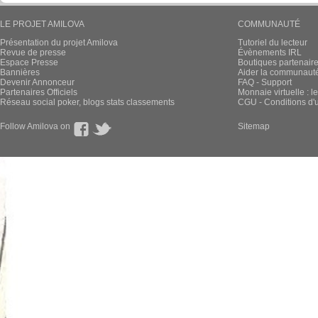
LE PROJET AMILOVA
COMMUNAUTÉ
Présentation du projet Amilova
Tutoriel du lecteur
Revue de presse
Évènements IRL
Espace Presse
Boutiques partenair
Bannières
Aider la communauté 
Devenir Annonceur
FAQ - Support
Partenaires Officiels
Monnaie virtuelle : l
Réseau social poker, blogs stats classements
CGU - Conditions d'ut
Follow Amilova on
Sitemap