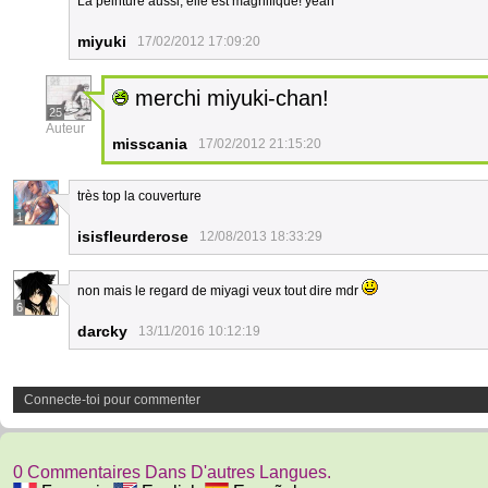
La peinture aussi, elle est magnifique! yeah
miyuki
17/02/2012 17:09:20
merchi miyuki-chan!
25
Auteur
misscania
17/02/2012 21:15:20
très top la couverture
1
isisfleurderose
12/08/2013 18:33:29
non mais le regard de miyagi veux tout dire mdr
6
darcky
13/11/2016 10:12:19
Connecte-toi pour commenter
0 Commentaires Dans D'autres Langues.