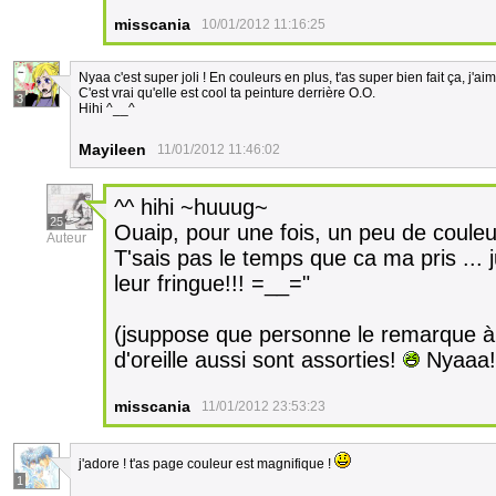
misscania
10/01/2012 11:16:25
Nyaa c'est super joli ! En couleurs en plus, t'as super bien fait ça, j'ai
C'est vrai qu'elle est cool ta peinture derrière O.O.
3
Hihi ^__^
Mayileen
11/01/2012 11:46:02
^^ hihi ~huuug~
25
Ouaip, pour une fois, un peu de couleu
Auteur
T'sais pas le temps que ca ma pris ... 
leur fringue!!! =__="
(jsuppose que personne le remarque à 
d'oreille aussi sont assorties!
Nyaaa!
misscania
11/01/2012 23:53:23
j'adore ! t'as page couleur est magnifique !
1