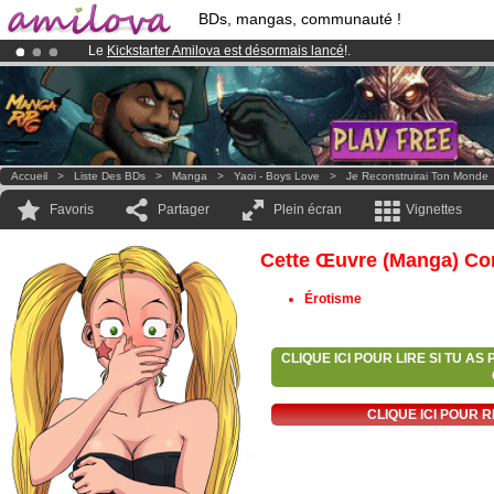
BDs, mangas, communauté !
Le
Kickstarter Amilova est désormais lancé
!.
Abonnement premium: à partir de
3.95 euros
par mois !
Clique ici p
Déjà 100000
membres
et 1000
BDs & Mangas
!
Accueil
>
Liste Des BDs
>
Manga
>
Yaoi - Boys Love
>
Je Reconstruirai Ton Monde
Favoris
Partager
Plein écran
Vignettes
Cette Œuvre (manga) Con
Érotisme
CLIQUE ICI POUR LIRE SI TU A
CLIQUE ICI POUR 