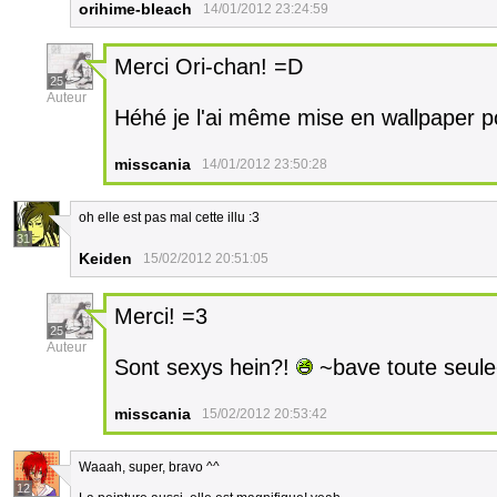
orihime-bleach
14/01/2012 23:24:59
Merci Ori-chan! =D
25
Auteur
Héhé je l'ai même mise en wallpaper p
misscania
14/01/2012 23:50:28
oh elle est pas mal cette illu :3
31
Keiden
15/02/2012 20:51:05
Merci! =3
25
Auteur
Sont sexys hein?!
~bave toute seul
misscania
15/02/2012 20:53:42
Waaah, super, bravo ^^
12