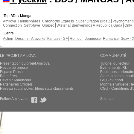
Top BDs / Manga
Amilova
Hémisphères
Chronoctis Express
Super Dragon Bros Z
Psychomant
Connection
Sethxfaye
Graped
Wisteria
Bienvenidos A República Gada
Only 
Genre
Action
Dessins - Artworks
Fantasy - SF
Humour
Jeunesse
Romance
Sexy - 
LE PROJET AMILOVA
COMMUNAUTÉ
Présentation du projet Amilova
Tutoriel du lecteur
Revue de presse
Évènements IRL
Espace Presse
Boutiques partenair
Bannières
Aider la communauté 
Devenir Annonceur
FAQ - Support
Partenaires Officiels
Monnaie virtuelle : l
Réseau social poker, blogs stats classements
CGU - Conditions d'ut
Follow Amilova on
Sitemap