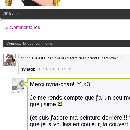
7615 vues
12 Commentaires
Connecte-toi pour commenter
ohhhh elle est super jolie la couverture en grand sur amilova *_*
54
nynadp
10/01/2012 11:09:18
Merci nyna-chan! ^^ <3
25
Auteur
Je me rends compte que j'ai un peu mo
que j'aime
(et puis j'adore ma peinture derrière!!!
que je la voulais en couleur, la couver