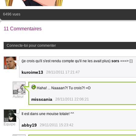
6496 vues
11 Commentaires
Connecte-toi pour commenter
(je crois qu'il s'est rendu compte qu'il ne les avait plus)
sors
===> [ ]
5
kuroime13
28/11/2011 17:21:47
Haha! ... Naaaan?! Tu crois?! =O
25
Auteur
misscania
28/11/2011 22:06:21
Il est dans une mouise totale! ^^
31
Équipe
abby19
29/11/2011 15:23:42