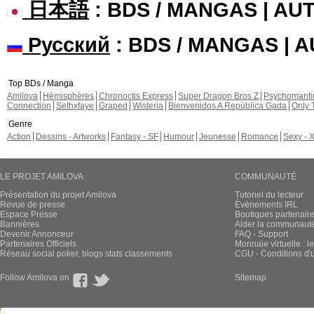
日本語
: BDS / MANGAS | A
Русский
: BDS / MANGAS | 
Top BDs / Manga
Amilova
Hémisphères
Chronoctis Express
Super Dragon Bros Z
Psychomant
Connection
Sethxfaye
Graped
Wisteria
Bienvenidos A República Gada
Only 
Genre
Action
Dessins - Artworks
Fantasy - SF
Humour
Jeunesse
Romance
Sexy - 
LE PROJET AMILOVA
COMMUNAUTÉ
Présentation du projet Amilova
Tutoriel du lecteur
Revue de presse
Évènements IRL
Espace Presse
Boutiques partenair
Bannières
Aider la communauté 
Devenir Annonceur
FAQ - Support
Partenaires Officiels
Monnaie virtuelle : l
Réseau social poker, blogs stats classements
CGU - Conditions d'ut
Follow Amilova on
Sitemap