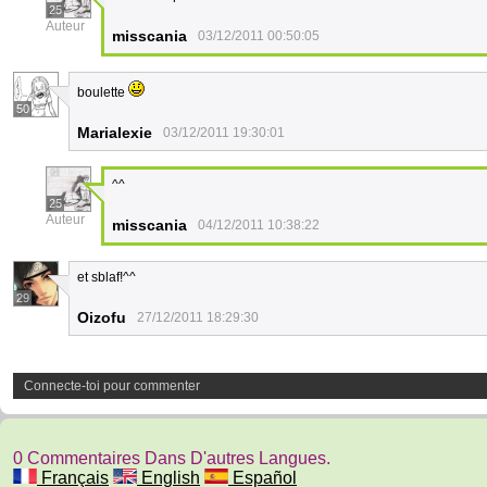
25
Auteur
misscania
03/12/2011 00:50:05
boulette
50
Marialexie
03/12/2011 19:30:01
^^
25
Auteur
misscania
04/12/2011 10:38:22
et sblaf!^^
29
Oizofu
27/12/2011 18:29:30
Connecte-toi pour commenter
0 Commentaires Dans D'autres Langues.
Français
English
Español