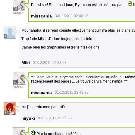
Pas si sur! Rien n'est joué, Ryu-chan est un as! ... ou pas ...
h
25
Auteur
misscania
30/11/2011 02:00:13
Mouhahaha, il se rend compte effectivement qu'il n'a plus les plans avec
1
Trop forte Miss ! J'adore toujours ton histoire !
J'aime bien tes graphismes et tes teintes de gris !
Miki
01/12/2011 17:23:03
^^ Je trouve que le rythme est plus coulant qu'au début ... Même
l'agencement des pages ... Je trouve ca vraiment sympa! ^^
25
Auteur
misscania
01/12/2011 23:42:28
zut j'ai perdu mon pari ! xD
12
miyuki
02/12/2011 15:59:29
Pt-e la prochaine fois! ^^ hihi