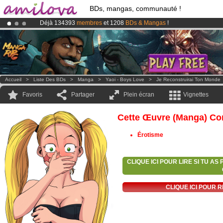
BDs, mangas, communauté !
Déjà 134393
membres
et 1208
BDs & Mangas
!
Le
Kickstarter Amilova est désormais lancé
!.
Abonnement premium: à partir de
3.95 euros
par mois !
Clique ici p
Accueil
>
Liste Des BDs
>
Manga
>
Yaoi - Boys Love
>
Je Reconstruirai Ton Monde
Favoris
Partager
Plein écran
Vignettes
Cette Œuvre (manga) Con
Érotisme
CLIQUE ICI POUR LIRE SI TU A
CLIQUE ICI POUR 