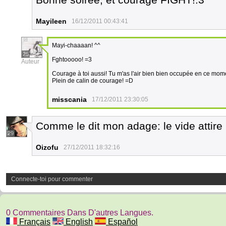
Mayileen
16/12/2011 00:43:41
Mayi-chaaaan! ^^
25
Fghtooooo! =3
Auteur
Courage à toi aussi! Tu m'as l'air bien bien occupée en ce mom
Plein de calin de courage! =D
misscania
17/12/2011 23:30:05
Comme le dit mon adage: le vide attire l
29
Oizofu
27/12/2011 18:32:16
Connecte-toi pour commenter
0 Commentaires Dans D'autres Langues.
Français
English
Español