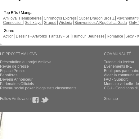
Top BDs / Manga
Amilova
Hémisphères
Chronoctis Express
Super Dragon Bros Z
Psychomant
Connection
Sethxfaye
Graped
Wisteria
Bienvenidos A República Gada
Only 
Genre
Action
Dessins - Artworks
Fantasy - SF
Humour
Jeunesse
Romance
Sexy - 
LE PROJET AMILOVA
COMMUNAUTÉ
Présentation du projet Amilova
Tutoriel du lecteur
Revue de presse
Évènements IRL
Espace Presse
Boutiques partenair
Bannières
Aider la communauté 
Devenir Annonceur
FAQ - Support
Partenaires Officiels
Monnaie virtuelle : l
Réseau social poker, blogs stats classements
CGU - Conditions d'ut
Follow Amilova on
Sitemap