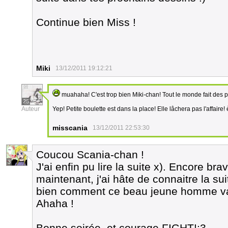
Continue bien Miss !
Miki
13/12/2011 19:12:21
muahaha! C'est trop bien Miki-chan! Tout le monde fait des
25
Auteur
Yep! Petite boulette est dans la place! Elle lâchera pas l'affaire!
misscania
13/12/2011 22:53:30
Coucou Scania-chan !
3
J'ai enfin pu lire la suite x). Encore bra
maintenant, j'ai hâte de connaitre la su
bien comment ce beau jeune homme va t
Ahaha !
Bonne soirée, et courage FIGHT!:3