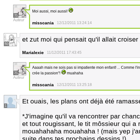
Moi aussi, moi aussi!
25
Auteur
misscania
12/12/2011 13:24:14
et zut moi qui pensait qu'il allait croise
50
Marialexie
11/12/2011 17:43:45
Aaaah mais ne sois pas si impatiente mon enfant! ... Comme l'int
25
crée la passion"!
muahaha
Auteur
misscania
12/12/2011 13:25:18
Et ouais, les plans ont déjà été ramas
1
*J'imagine qu'il va rencontrer par chan
et tout rougissant, le tit môssieur qui a
mouahahaha mouahaha ! (mais yep j'aura
suite dans tes prochains dessins !)