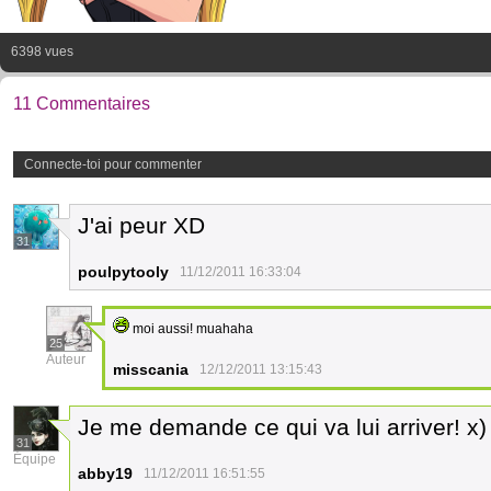
6398 vues
11 Commentaires
Connecte-toi pour commenter
J'ai peur XD
31
poulpytooly
11/12/2011 16:33:04
moi aussi! muahaha
25
Auteur
misscania
12/12/2011 13:15:43
Je me demande ce qui va lui arriver! x)
31
Équipe
abby19
11/12/2011 16:51:55