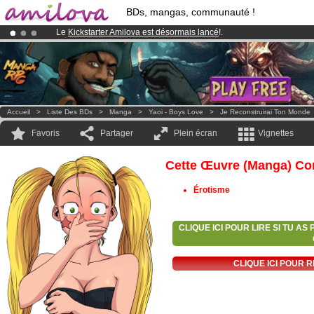
BDs, mangas, communauté !
Le
Kickstarter Amilova est désormais lancé
!.
Abonnement premium: à partir de
3.95 euros
par mois !
Clique ici p
Déjà 100000
membres
et 1000
BDs & Mangas
!
Accueil
>
Liste Des BDs
>
Manga
>
Yaoi - Boys Love
>
Je Reconstruirai Ton Monde
Favoris
Partager
Plein écran
Vignettes
Cette Œuvre (manga) Con
Érotisme
CLIQUE ICI POUR LIRE SI TU A
CLIQUE ICI POUR 