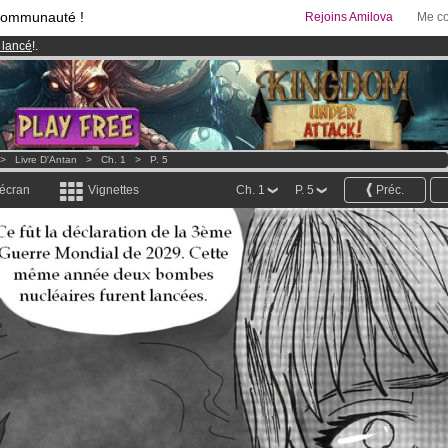
communauté !
Rejoins Amilova
Me co
 lancé
!.
& Mangas
!
95 euros
par mois !
Clique ici pour t'abonner
>
Livre D'Antan
>
Ch. 1
>
P. 5
 écran
Vignettes
Ch. 1
P. 5
Préc.