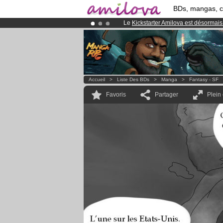
BDs, mangas, 
Le
Kickstarter Amilova est désormais
Déjà 100000
membres
et 1000
BDs 
Abonnement premium: à partir de
3.
Accueil
>
Liste Des BDs
>
Manga
>
Fantasy - SF
Favoris
Partager
Plein