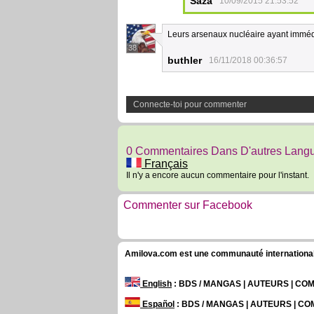
Saza
10/09/2015 21:53:52
Leurs arsenaux nucléaire ayant immédia
38
buthler
16/11/2018 00:36:57
Connecte-toi pour commenter
0 Commentaires Dans D'autres Lang
Français
Il n'y a encore aucun commentaire pour l'instant.
Commenter sur Facebook
Amilova.com est une communauté internationale 
English
: BDS / MANGAS | AUTEURS | C
Español
: BDS / MANGAS | AUTEURS | C