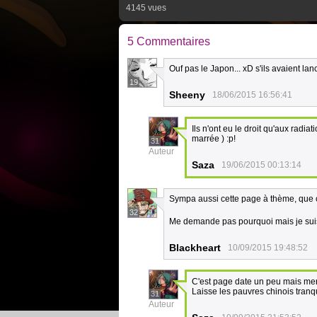
4145 vues
5 Commentaires
Ouf pas le Japon... xD s'ils avaient la
19
Sheeny
18/06/2015 16:56:41
Ils n'ont eu le droit qu'aux radia
marrée ) :p!
31
Auteur
Saza
19/06/2015 00:13:14
Sympa aussi cette page à thème, que c
32
Me demande pas pourquoi mais je suis e
Blackheart
10/09/2015 19:48:52
C'est page date un peu mais mer
Laisse les pauvres chinois tranqu
31
Auteur