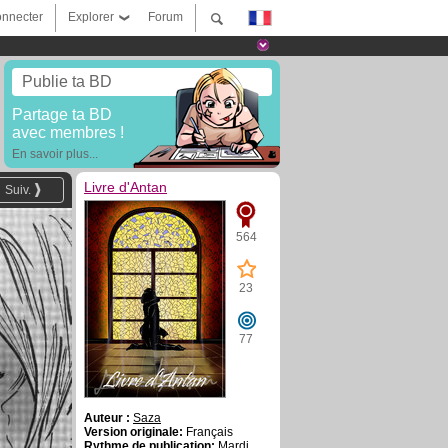
nnecter
Explorer
Forum
Publie ta BD
Partage ta BD
avec membres !
En savoir plus...
Livre d'Antan
Suiv.
564
23
77
Auteur :
Saza
Version originale:
Français
Rythme de publication:
Mardi,