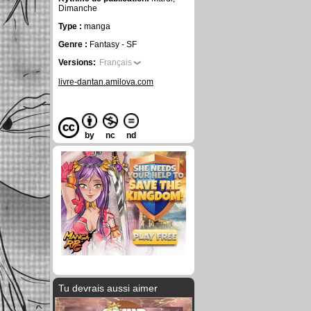
Dimanche
Type :
manga
Genre :
Fantasy - SF
Versions:
Français
livre-dantan.amilova.com
by
nc
nd
Tu devrais aussi aimer