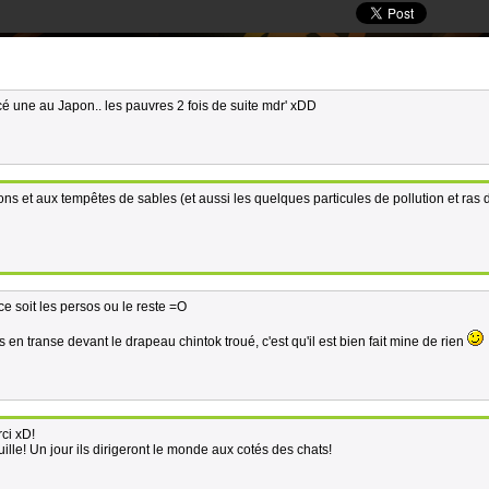
ncé une au Japon.. les pauvres 2 fois de suite mdr' xDD
tions et aux tempêtes de sables (et aussi les quelques particules de pollution et ras 
e soit les persos ou le reste =O
n transe devant le drapeau chintok troué, c'est qu'il est bien fait mine de rien
ci xD!
ille! Un jour ils dirigeront le monde aux cotés des chats!