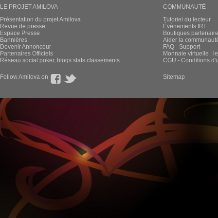
LE PROJET AMILOVA
COMMUNAUTÉ
Présentation du projet Amilova
Tutoriel du lecteur
Revue de presse
Évènements IRL
Espace Presse
Boutiques partenair
Bannières
Aider la communauté 
Devenir Annonceur
FAQ - Support
Partenaires Officiels
Monnaie virtuelle : l
Réseau social poker, blogs stats classements
CGU - Conditions d'ut
Follow Amilova on
Sitemap