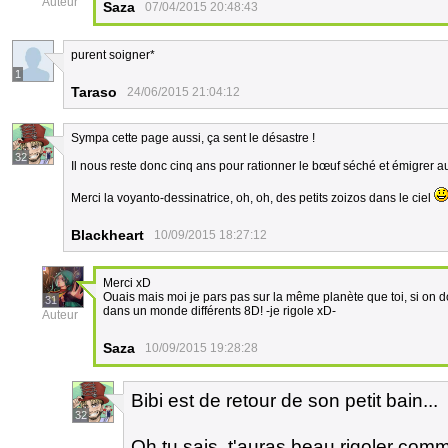
Auteur
Saza
07/04/2015 20:48:43
purent soigner*
1
Taraso
24/06/2015 21:04:12
Sympa cette page aussi, ça sent le désastre !
32
Il nous reste donc cinq ans pour rationner le bœuf séché et émigrer 
Merci la voyanto-dessinatrice, oh, oh, des petits zoizos dans le ciel
Blackheart
10/09/2015 18:27:12
Merci xD
Ouais mais moi je pars pas sur la même planète que toi, si on do
31
dans un monde différents 8D! -je rigole xD-
Auteur
Saza
10/09/2015 19:28:28
Bibi est de retour de son petit bain...
32
Oh tu sais, t'auras beau rigoler co