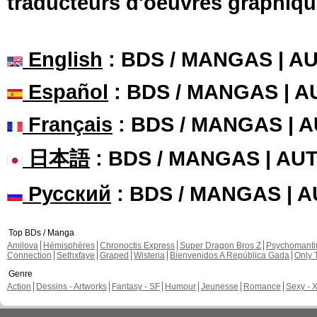
traducteurs d'oeuvres graphiqu
English
: BDS / MANGAS | 
Español
: BDS / MANGAS | 
Français
: BDS / MANGAS | 
日本語
: BDS / MANGAS | A
Русский
: BDS / MANGAS | 
Top BDs / Manga
Amilova
Hémisphères
Chronoctis Express
Super Dragon Bros Z
Psychomant
Connection
Sethxfaye
Graped
Wisteria
Bienvenidos A República Gada
Only 
Genre
Action
Dessins - Artworks
Fantasy - SF
Humour
Jeunesse
Romance
Sexy - 