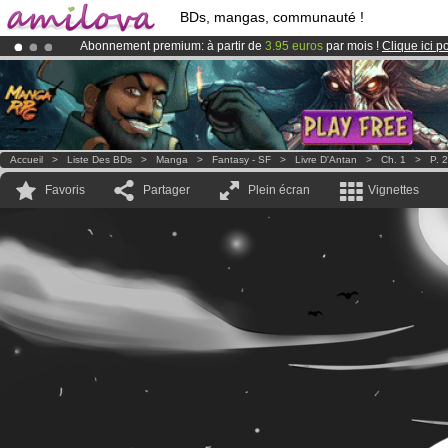
BDs, mangas, communauté !
Abonnement premium: à partir de
3.95 euros
par mois !
Clique ici p
Le
Kickstarter Amilova est désormais lancé
!.
Déjà 100000
membres
et 1000
BDs & Mangas
!
Accueil
>
Liste Des BDs
>
Manga
>
Fantasy - SF
>
Livre D'Antan
>
Ch. 1
>
P. 2
Favoris
Partager
Plein écran
Vignettes