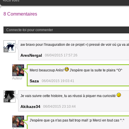
4918 vues
8 Commentaires
Connecte-toi pour commenter
aw bravo pour l'inauguration de ce projet =) pressé de voir où ça va al
18
AresNergal
06/04/2015 17:57:26
Merci beaucoup Arès!
J'espère que la suite te plaira ^O^
31
Auteur
Saza
06/04/2015 19:03:41
Je vais suivre cette histoire, tu as réussi à piquer ma curiosité
14
Akikaze34
06/04/2015 23:10:44
J'espère que ça n'as pas fait trop mal! :p Merci en tout cas ^.^
31