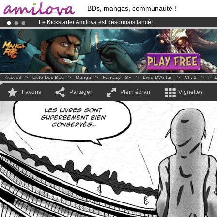
BDs, mangas, communauté !
Le
Kickstarter Amilova est désormais lancé
!.
Déjà 100000
membres
et 1000
BDs & Mangas
!
Abonnement premium: à partir de
3.95 euros
par mois !
Clique ici p
Accueil
>
Liste Des BDs
>
Manga
>
Fantasy - SF
>
Livre D'Antan
>
Ch. 1
>
P. 
Favoris
Partager
Plein écran
Vignettes