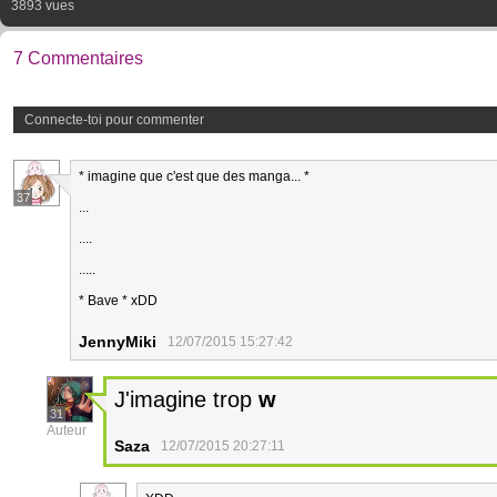
3893 vues
7 Commentaires
Connecte-toi pour commenter
* imagine que c'est que des manga... *
37
...
....
.....
* Bave * xDD
JennyMiki
12/07/2015 15:27:42
J'imagine trop
w
31
Auteur
Saza
12/07/2015 20:27:11