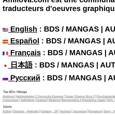
traducteurs d'oeuvres graphiqu
English
: BDS / MANGAS | 
Español
: BDS / MANGAS | 
Français
: BDS / MANGAS | 
日本語
: BDS / MANGAS | A
Русский
: BDS / MANGAS | 
Top BDs / Manga
Amilova
Hémisphères
Chronoctis Express
Super Dragon Bros Z
Psychomant
Connection
Sethxfaye
Graped
Wisteria
Bienvenidos A República Gada
Only 
Genre
Action
Dessins - Artworks
Fantasy - SF
Humour
Jeunesse
Romance
Sexy - 