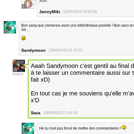
XDD
37
JennyMiki
12/07/2015 20:59:49
Bon sang que j'aimerais avoir une bibliothèque pareille ! Bon sans les
sûr…
52
Sandymoon
19/09/2016 21:35:55
Aaah Sandymoon c'est gentil au final d
31
à te laisser un commentaire aussi sur t
Auteur
fait xD)
En tout cas je me souviens qu'elle m'ava
x'D
Saza
19/09/2016 21:43:19
Hé tu n'est pas forcé de mettre des commentaires !
52