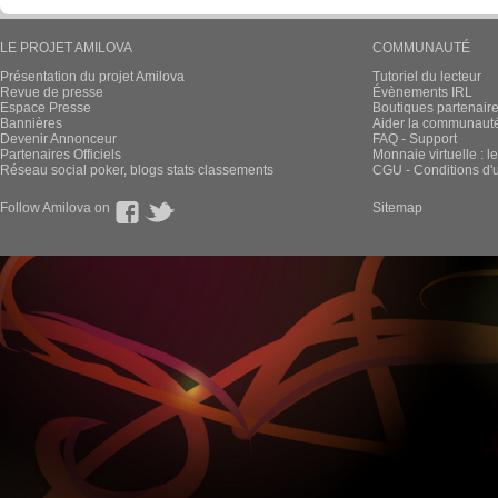
LE PROJET AMILOVA
COMMUNAUTÉ
Présentation du projet Amilova
Tutoriel du lecteur
Revue de presse
Évènements IRL
Espace Presse
Boutiques partenair
Bannières
Aider la communauté 
Devenir Annonceur
FAQ - Support
Partenaires Officiels
Monnaie virtuelle : l
Réseau social poker, blogs stats classements
CGU - Conditions d'ut
Follow Amilova on
Sitemap